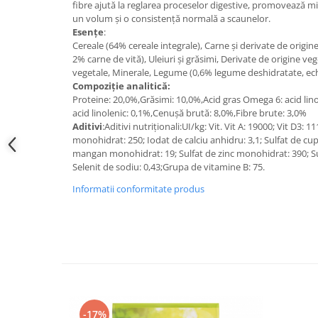
fibre ajută la reglarea proceselor digestive, promovează miș
un volum și o consistență normală a scaunelor.
Esențe
:
Cereale (64% cereale integrale), Carne și derivate de origin
2% carne de vită), Uleiuri și grăsimi, Derivate de origine ve
vegetale, Minerale, Legume (0,6% legume deshidratate, ec
Compoziție analitică:
Proteine: 20,0%,Grăsimi: 10,0%,Acid gras Omega 6: acid lino
acid linolenic: 0,1%,Cenușă brută: 8,0%,Fibre brute: 3,0%
Aditivi
:Aditivi nutriționali:UI/kg: Vit. Vit A: 19000; Vit D3: 1
monohidrat: 250; Iodat de calciu anhidru: 3,1; Sulfat de cup
mangan monohidrat: 19; Sulfat de zinc monohidrat: 390; Su
Selenit de sodiu: 0,43;Grupa de vitamine B: 75.
Informatii conformitate produs
-17%