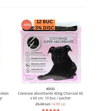
-40%
4DOG
skies
Covorase absorbante 4Dog Charcoal 60
Salam pentru 
gr
x 60 cm, 10 buc / pachet
25,00 Lei
14,99 Lei