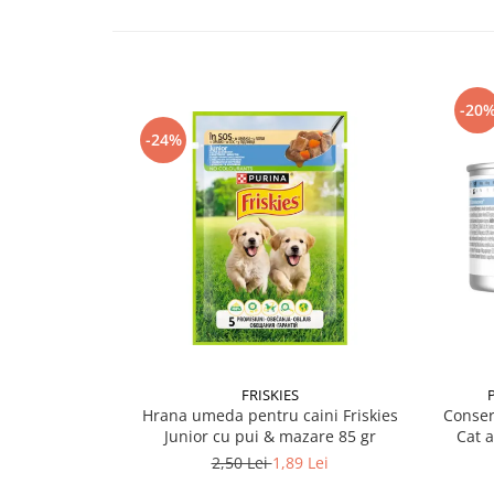
-20
-24%
FRISKIES
Hrana umeda pentru caini Friskies
Conser
Junior cu pui & mazare 85 gr
Cat 
2,50 Lei
1,89 Lei