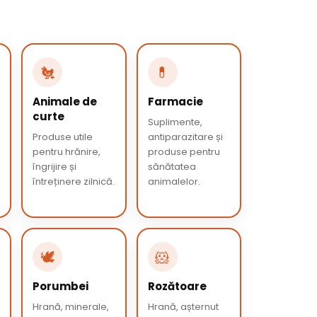
🐔
💊
Animale de
Farmacie
curte
Suplimente,
Produse utile
antiparazitare și
pentru hrănire,
produse pentru
îngrijire și
sănătatea
întreținere zilnică.
animalelor.
🕊️
🐹
Porumbei
Rozătoare
Hrană, minerale,
Hrană, așternut