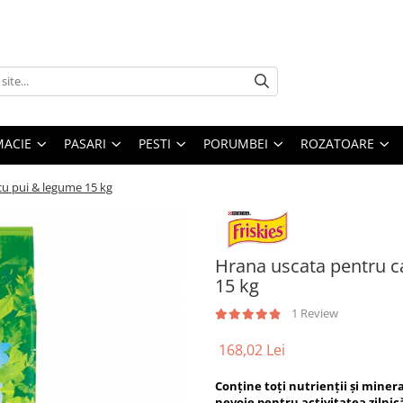
MACIE
PASARI
PESTI
PORUMBEI
ROZATOARE
cu pui & legume 15 kg
Hrana uscata pentru ca
15 kg
1 Review
168,02 Lei
Conține toți nutrienții și mine
nevoie pentru activitatea zilnic