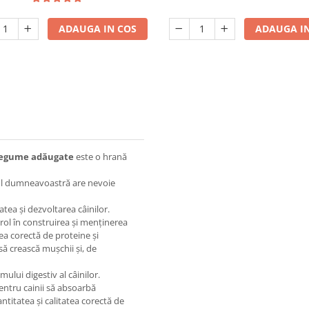
ADAUGA IN COS
ADAUGA IN
i legume adăugate
este o hrană
elul dumneavoastră are nevoie
atea și dezvoltarea câinilor.
 rol în construirea și menținerea
atea corectă de proteine și
 să crească mușchii și, de
lui digestiv al câinilor.
entru cainii să absoarbă
ntitatea și calitatea corectă de