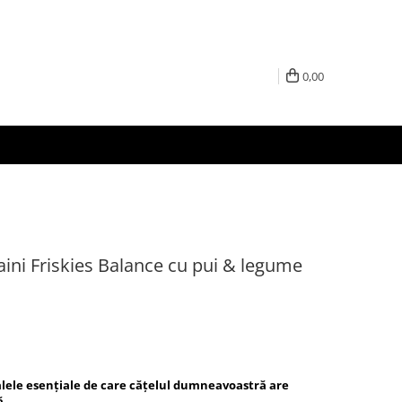
0,00
ini Friskies Balance cu pui & legume
ralele esențiale de care cățelul dumneavoastră are
ă.