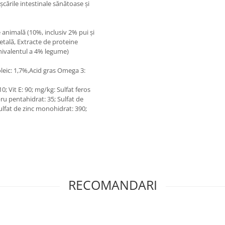
cările intestinale sănătoase și
e animală (10%, inclusiv 2% pui și
getală, Extracte de proteine
hivalentul a 4% legume)
leic: 1,7%,Acid gras Omega 3:
110; Vit E: 90; mg/kg: Sulfat feros
ru pentahidrat: 35; Sulfat de
lfat de zinc monohidrat: 390;
RECOMANDARI