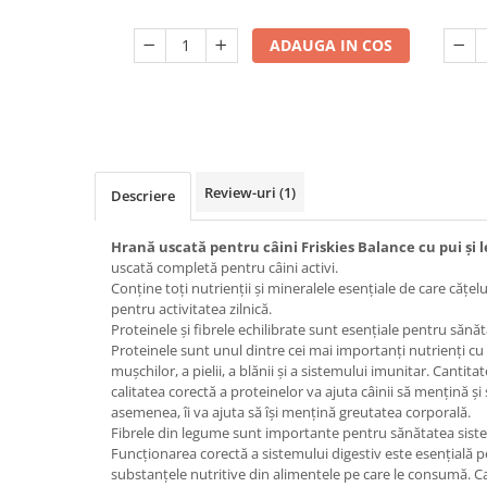
ADAUGA IN COS
Review-uri
(1)
Descriere
Hrană uscată pentru câini Friskies Balance cu pui ș
uscată completă pentru câini activi.
Conține toți nutrienții și mineralele esențiale de care căț
pentru activitatea zilnică.
Proteinele și fibrele echilibrate sunt esențiale pentru sănăt
Proteinele sunt unul dintre cei mai importanți nutrienți cu
mușchilor, a pielii, a blănii și a sistemului imunitar. Cantit
calitatea corectă a proteinelor va ajuta câinii să mențină și
asemenea, îi va ajuta să își mențină greutatea corporală.
Fibrele din legume sunt importante pentru sănătatea sistemu
Funcționarea corectă a sistemului digestiv este esențială p
substanțele nutritive din alimentele pe care le consumă. Ca