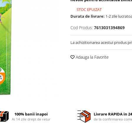
STOC EPUIZAT
Durata de livrare:
1-2 zile lucrato
Cod Produs:
7613031394869
La achizitionarea acestui produs pr
Adauga la Favorite
100% banii inapoi
Livrare RAPIDA in 2
Ai 14 zile drept de retur
de la confirmarea come