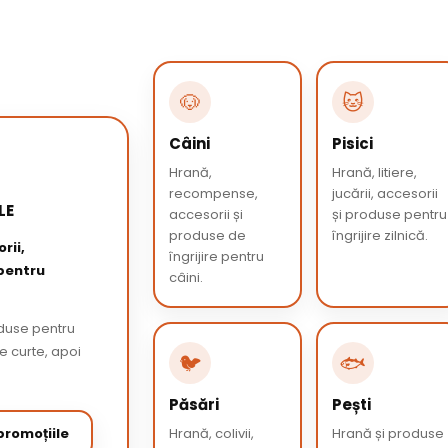
🐶
🐱
Câini
Pisici
Hrană,
Hrană, litiere,
recompense,
jucării, accesorii
LE
accesorii și
și produse pentru
produse de
îngrijire zilnică.
rii,
îngrijire pentru
 pentru
câini.
oduse pentru
de curte, apoi
🐦
🐟
Păsări
Pești
romoțiile
Hrană, colivii,
Hrană și produse