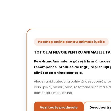
Petshop online pentru animale iubite
TOT CE AI NEVOIE PENTRU ANIMALELE TA
Pe eHranaAnimale.ro găsești hrană, acceso
recompense, produse de îngrijire și soluții
sănătatea animalelor tale.
Alege rapid categoria potrivită, descoperă pr
câini, pisici, păsări, pești, rozătoare și animale 
comandă simplu online.
Vezi toate produsele
Descoperă p