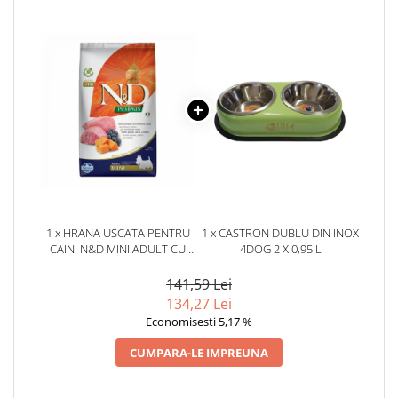
1 x HRANA USCATA PENTRU
1 x CASTRON DUBLU DIN INOX
CAINI N&D MINI ADULT CU
4DOG 2 X 0,95 L
DOVLEAC, MIEL & AFINE 2,5
KG
141,59 Lei
134,27 Lei
Economisesti 5,17 %
CUMPARA-LE IMPREUNA