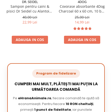
DR. SEIDEL
4DOG
Sampon pentru caini &
Covorase absorbante 4Dog
pisici Dr Seidel cu Alantoina
Charcoal 60 x 60 cm, 10 buc
220 ml
/ pachet
40,00 Lei
25,00 Lei
22,99 Lei
14,99 Lei
ADAUGA IN COS
ADAUGA IN COS
Program de fidelizare
CUMPERI MAI MULT, PLĂTEȘTI MAI PUȚIN LA
URMĂTOAREA COMANDĂ
Pe
eHranaAnimale.ro
, fiecare comandă te ajută să
economisești. Pentru fiecare
10 RON cheltuiți
,
primești
1 punct de fidelitate
, iar punctele