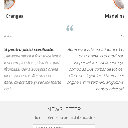
Madalina Stancea
⭐⭐⭐⭐⭐
Apreciez foarte mult faptul că pe
ehranaanimale.ro
găsesc nu
.
doar hrană, ci și produse din
farmacia veterinară
:
antiparazitare, suplimente și soluții de îngrijire. Este foarte
comod să pot comanda tot ce am nevoie pentru animalul meu
m
dintr-un singur loc. Livrarea a fost rapidă, iar produsele au fost
e
originale și în termen. Magazin serios, bine organizat și foarte util
t
pentru orice stăpân de animale.
NEWSLETTER
Nu rata ofertele si promotiile noastre