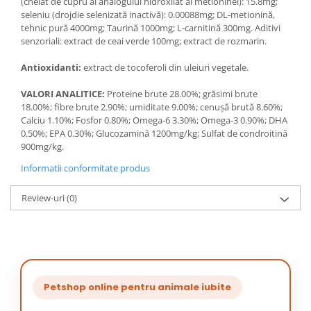
(chelat de cupru al analogului hidroxilat al metioninei): 15.8mg;
seleniu (drojdie selenizată inactivă): 0.00088mg; DL-metionină,
tehnic pură 4000mg; Taurină 1000mg; L-carnitină 300mg. Aditivi
senzoriali: extract de ceai verde 100mg; extract de rozmarin.
Antioxidanti:
extract de tocoferoli din uleiuri vegetale.
VALORI ANALITICE:
Proteine brute 28.00%; grăsimi brute
18.00%; fibre brute 2.90%; umiditate 9.00%; cenușă brută 8.60%;
Calciu 1.10%; Fosfor 0.80%; Omega-6 3.30%; Omega-3 0.90%; DHA
0.50%; EPA 0.30%; Glucozamină 1200mg/kg; Sulfat de condroitină
900mg/kg.
Informatii conformitate produs
Review-uri
(0)
Petshop online pentru animale iubite