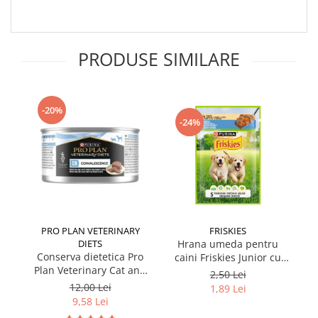
PRODUSE SIMILARE
-20%
-24%
PRO PLAN VETERINARY
FRISKIES
DIETS
Hrana umeda pentru
Conserva dietetica Pro
caini Friskies Junior cu
cai
Plan Veterinary Cat and
pui & mazare 85 gr
2,50 Lei
Dog Convalescence 195
12,00 Lei
1,89 Lei
gr
9,58 Lei