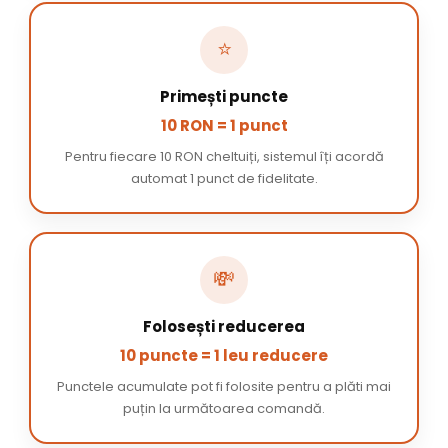
⭐
Primești puncte
10 RON = 1 punct
Pentru fiecare 10 RON cheltuiți, sistemul îți acordă
automat 1 punct de fidelitate.
💸
Folosești reducerea
10 puncte = 1 leu reducere
Punctele acumulate pot fi folosite pentru a plăti mai
puțin la următoarea comandă.