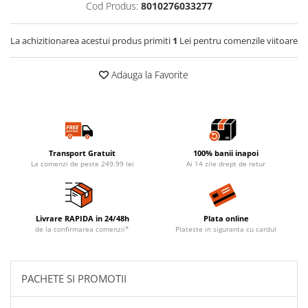
Cod Produs:
8010276033277
La achizitionarea acestui produs primiti
1
Lei pentru comenzile viitoare
Adauga la Favorite
Transport Gratuit
100% banii inapoi
La comenzi de peste 249.99 lei
Ai 14 zile drept de retur
Livrare RAPIDA in 24/48h
Plata online
de la confirmarea comenzii*
Plateste in siguranta cu cardul
PACHETE SI PROMOTII