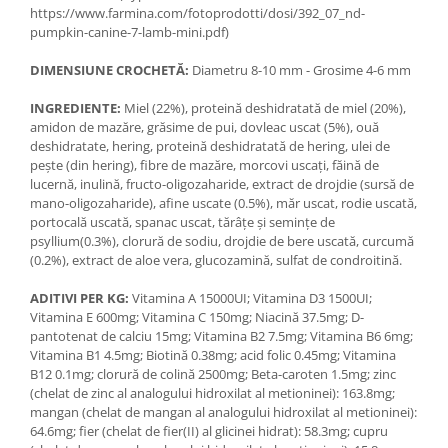
https://www.farmina.com/fotoprodotti/dosi/392_07_nd-
pumpkin-canine-7-lamb-mini.pdf)
DIMENSIUNE CROCHETĂ:
Diametru 8-10 mm - Grosime 4-6 mm
INGREDIENTE:
Miel (22%), proteină deshidratată de miel (20%),
amidon de mazăre, grăsime de pui, dovleac uscat (5%), ouă
deshidratate, hering, proteină deshidratată de hering, ulei de
pește (din hering), fibre de mazăre, morcovi uscați, făină de
lucernă, inulină, fructo-oligozaharide, extract de drojdie (sursă de
mano-oligozaharide), afine uscate (0.5%), măr uscat, rodie uscată,
portocală uscată, spanac uscat, tărâțe și semințe de
psyllium(0.3%), clorură de sodiu, drojdie de bere uscată, curcumă
(0.2%), extract de aloe vera, glucozamină, sulfat de condroitină.
ADITIVI PER KG:
Vitamina A 15000UI; Vitamina D3 1500UI;
Vitamina E 600mg; Vitamina C 150mg; Niacină 37.5mg; D-
pantotenat de calciu 15mg; Vitamina B2 7.5mg; Vitamina B6 6mg;
Vitamina B1 4.5mg; Biotină 0.38mg; acid folic 0.45mg; Vitamina
B12 0.1mg; clorură de colină 2500mg; Beta-caroten 1.5mg; zinc
(chelat de zinc al analogului hidroxilat al metioninei): 163.8mg;
mangan (chelat de mangan al analogului hidroxilat al metioninei):
64.6mg; fier (chelat de fier(II) al glicinei hidrat): 58.3mg; cupru