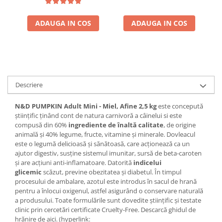
ADAUGA IN COS
ADAUGA IN COS
Descriere
N&D PUMPKIN Adult Mini - Miel, Afine 2,5 kg
este concepută
științific ținând cont de natura carnivoră a câinelui si este
compusă din 60%
ingrediente de înaltă calitate
, de origine
animală și 40% legume, fructe, vitamine și minerale. Dovleacul
este o legumă delicioasă și sănătoasă, care acționează ca un
ajutor digestiv, susține sistemul imunitar, sursă de beta-caroten
și are acțiuni anti-inflamatoare. Datorită
indicelui
glicemic
scăzut, previne obezitatea și diabetul. În timpul
procesului de ambalare, azotul este introdus în sacul de hrană
pentru a înlocui oxigenul, astfel asigurând o conservare naturală
a produsului. Toate formulările sunt dovedite științific și testate
clinic prin cercetări certificate Cruelty-Free. Descarcă ghidul de
hrănire de aici. (hyperlink: