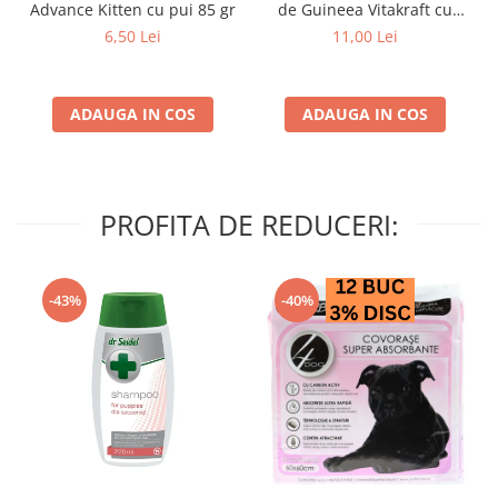
Advance Kitten cu pui 85 gr
de Guineea Vitakraft cu
struguri & nuci 2 buc
6,50 Lei
11,00 Lei
ADAUGA IN COS
ADAUGA IN COS
PROFITA DE REDUCERI:
-43%
-40%