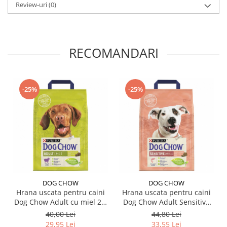
Review-uri
(0)
RECOMANDARI
-25%
-25%
DOG CHOW
DOG CHOW
Hrana uscata pentru caini
Hrana uscata pentru caini
Dog Chow Adult cu miel 2,5
Dog Chow Adult Sensitive
kg
cu somon 2,5 kg
40,00 Lei
44,80 Lei
29,95 Lei
33,55 Lei