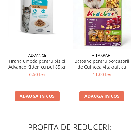
ADVANCE
VITAKRAFT
Hrana umeda pentru pisici
Batoane pentru porcusorii
Advance Kitten cu pui 85 gr
de Guineea Vitakraft cu
struguri & nuci 2 buc
6,50 Lei
11,00 Lei
ADAUGA IN COS
ADAUGA IN COS
PROFITA DE REDUCERI: