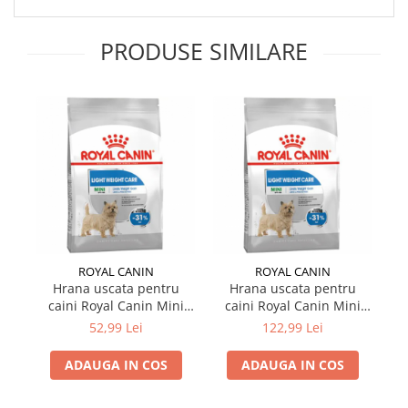
PRODUSE SIMILARE
ROYAL CANIN
ROYAL CANIN
Hrana uscata pentru
Hrana uscata pentru
caini Royal Canin Mini
caini Royal Canin Mini
c
Light Weight Care 1 kg
Light Weight Care 3 kg
L
52,99 Lei
122,99 Lei
ADAUGA IN COS
ADAUGA IN COS