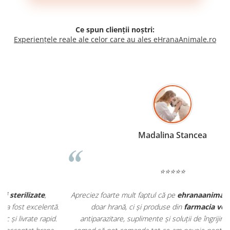
Ce spun clienții noștri:
Experiențele reale ale celor care au ales eHranaAnimale.ro
Madalina Stancea
⭐⭐⭐⭐⭐
Apreciez foarte mult faptul că pe
ehranaanimale.ro
găsesc nu
.
doar hrană, ci și produse din
farmacia veterinară
:
antiparazitare, suplimente și soluții de îngrijire. Este foarte