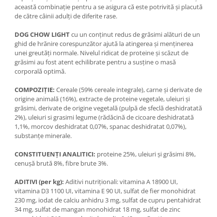
această combinaţie pentru a se asigura că este potrivită şi placută
de către câinii adulţi de diferite rase.
DOG CHOW LIGHT
cu un conţinut redus de grăsimi alături de un
ghid de hrănire corespunzător ajută la atingerea şi menţinerea
unei greutăţi normale. Nivelul ridicat de proteine şi scăzut de
grăsimi au fost atent echilibrate pentru a susţine o masă
corporală optimă.
COMPOZIȚIE:
Cereale (59% cereale integrale), carne şi derivate de
origine animală (16%), extracte de proteine vegetale, uleiuri şi
grăsimi, derivate de origine vegetală (pulpă de sfeclă deshidratată
2%), uleiuri si grasimi legume (rădăcină de cicoare deshidratată
1,1%, morcov deshidratat 0,07%, spanac deshidratat 0,07%),
substanţe minerale.
CONSTITUENȚI ANALITICI:
proteine 25%, uleiuri şi grăsimi 8%,
cenuşă brută 8%, fibre brute 3%.
ADITIVI (per kg):
Aditivi nutriţionali: vitamina A 18900 UI,
vitamina D3 1100 UI, vitamina E 90 UI, sulfat de fier monohidrat
230 mg, iodat de calciu anhidru 3 mg, sulfat de cupru pentahidrat
34 mg, sulfat de mangan monohidrat 18 mg, sulfat de zinc