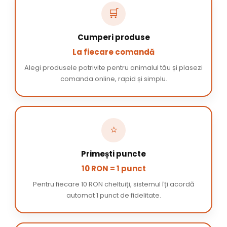
🛒
Cumperi produse
La fiecare comandă
Alegi produsele potrivite pentru animalul tău și plasezi
comanda online, rapid și simplu.
⭐
Primești puncte
10 RON = 1 punct
Pentru fiecare 10 RON cheltuiți, sistemul îți acordă
automat 1 punct de fidelitate.