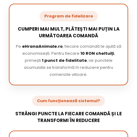
Program de fidelizare
CUMPERI MAI MULT, PLĂTEȘTI MAI PUȚIN LA
URMĂTOAREA COMANDĂ
Pe
eHranaAnimale.ro
, fiecare comandă te ajută să
economisești. Pentru fiecare
10 RON cheltuiți
,
primești
1 punct de fidelitate
, iar punctele
acumulate se transformă în reducere pentru
comenzile viitoare.
Cum funcționează sistemul?
STRÂNGI PUNCTE LA FIECARE COMANDĂ ȘI LE
TRANSFORMI ÎN REDUCERE