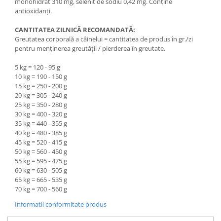
monohidrat 310 mg, selenit de sodiu 0,42 mg. Conţine
antioxidanţi.
CANTITATEA ZILNICĂ RECOMANDATĂ:
Greutatea corporală a câinelui = cantitatea de produs în gr./zi
pentru menţinerea greutăţii / pierderea în greutate.
5 kg = 120 - 95 g
10 kg = 190 - 150 g
15 kg = 250 - 200 g
20 kg = 305 - 240 g
25 kg = 350 - 280 g
30 kg = 400 - 320 g
35 kg = 440 - 355 g
40 kg = 480 - 385 g
45 kg = 520 - 415 g
50 kg = 560 - 450 g
55 kg = 595 - 475 g
60 kg = 630 - 505 g
65 kg = 665 - 535 g
70 kg = 700 - 560 g
Informatii conformitate produs