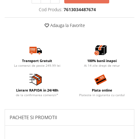
Cod Produs:
7613034487674
Adauga la Favorite
Transport Gratuit
100% banii inapoi
La comenzi de peste 249.99 lei
Ai 14 zile drept de retur
Livrare RAPIDA in 24/48h
Plata online
de la confirmarea comenzii*
Plateste in siguranta cu cardul
PACHETE SI PROMOTII