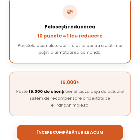
💸
Folosești reducerea
10 puncte = 1 leu reducere
Punctele acumulate pot fi folosite pentru a plăti mai
puțin la următoarea comandă.
15.000+
Peste
15.000 de clienți
beneficiază deja de actualul
sistem de recompensare a fidelității pe
eHranaAnimale.ro.
ÎNCEPE CUMPĂRĂTURILE ACUM