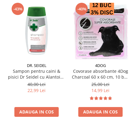
-43%
-40%
DR. SEIDEL
4DOG
Sampon pentru caini &
Covorase absorbante 4Dog
pisici Dr Seidel cu Alantoina
Charcoal 60 x 60 cm, 10 buc
220 ml
/ pachet
40,00 Lei
25,00 Lei
22,99 Lei
14,99 Lei
ADAUGA IN COS
ADAUGA IN COS