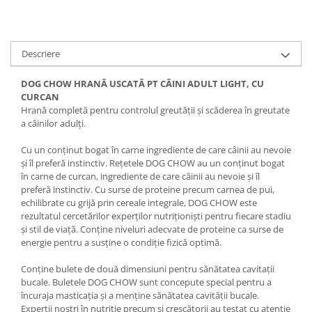
Descriere
DOG CHOW HRANĂ USCATĂ PT CÂINI ADULT LIGHT, CU
CURCAN
Hrană completă pentru controlul greutăţii şi scăderea în greutate
a câinilor adulţi.
Cu un conţinut bogat în carne ingrediente de care câinii au nevoie
şi îl preferă instinctiv. Reţetele DOG CHOW au un conţinut bogat
în carne de curcan, ingrediente de care câinii au nevoie şi îl
preferă instinctiv. Cu surse de proteine precum carnea de pui,
echilibrate cu grijă prin cereale integrale, DOG CHOW este
rezultatul cercetărilor experţilor nutriţionişti pentru fiecare stadiu
şi stil de viaţă. Conţine niveluri adecvate de proteine ca surse de
energie pentru a susţine o condiţie fizică optimă.
Conţine bulete de două dimensiuni pentru sănătatea cavitaţii
bucale. Buletele DOG CHOW sunt concepute special pentru a
încuraja masticaţia şi a menţine sănătatea cavităţii bucale.
Experţii noştri în nutriţie precum şi crescătorii au testat cu atenţie