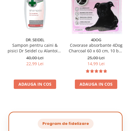
DR. SEIDEL
4DOG
Sampon pentru caini &
Covorase absorbante 4Dog
pisici Dr Seidel cu Alantoina
Charcoal 60 x 60 cm, 10 buc
220 ml
/ pachet
40,00 Lei
25,00 Lei
22,99 Lei
14,99 Lei
ADAUGA IN COS
ADAUGA IN COS
Program de fidelizare