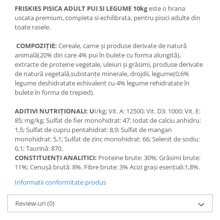
FRISKIES PISICA ADULT PUI SI LEGUME 10kg
este o hrana
uscata premium, completa si echilibrata, pentru pisici adulte din
toate rasele.
COMPOZIȚIE:
Cereale, carne și produse derivate de natură
animală(20% din care 4% pui în bulete cu forma alungită),
extracte de proteine vegetale, uleiuri și grăsimi, produse derivate
de natură vegetală,substanțe minerale, drojdii, legume(0,6%
legume deshidratate echivalent cu 4% legume rehidratate în
bulete în forma de trepied).
ADITIVI NUTRIȚIONALI: U
I/kg; Vit. A: 12500; Vit. D3: 1000; Vit. E:
85; mg/kg; Sulfat de fier monohidrat: 47; Iodat de calciu anhidru:
1,5; Sulfat de cupru pentahidrat: 8,9; Sulfat de mangan
monohidrat: 5,1; Sulfat de zinc monohidrat: 66; Selenit de sodiu:
0,1; Taurină: 870.
CONSTITUENȚI ANALITICI:
Proteine brute: 30%; Grăsimi brute:
11%; Cenușă brută: 8%. Fibre brute: 3% Acizi grași esențiali:1,8%.
Informatii conformitate produs
Review-uri
(0)