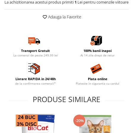
La achizitionarea acestui produs primiti
1
Lei pentru comenzile viitoare
Adauga la Favorite
Transport Gratuit
100% banii inapoi
La comenzi de peste 249.99 lei
Ai 14 zile drept de retur
Livrare RAPIDA in 24/48h
Plata online
de la confirmarea comenzii*
Plateste in siguranta cu cardul
PRODUSE SIMILARE
-20%