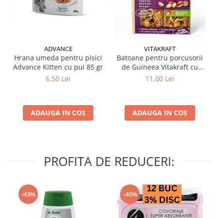
ADVANCE
VITAKRAFT
Hrana umeda pentru pisici
Batoane pentru porcusorii
Advance Kitten cu pui 85 gr
de Guineea Vitakraft cu
struguri & nuci 2 buc
6,50 Lei
11,00 Lei
ADAUGA IN COS
ADAUGA IN COS
PROFITA DE REDUCERI:
-43%
-40%