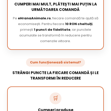
CUMPERI MAI MULT, PLĂTEȘTI MAI PUȚIN LA
URMĂTOAREA COMANDĂ
Pe
eHranaAnimale.ro
, fiecare comandă te ajută să
economisești. Pentru fiecare
10 RON cheltuiți
,
primești
1 punct de fidelitate
, iar punctele
acumulate se transformă în reducere pentru
comenzile viitoare.
Cum funcționează sistemul?
STRÂNGI PUNCTE LA FIECARE COMANDĂ ȘI LE
TRANSFORMI ÎN REDUCERE
🛒
Cumperi produse