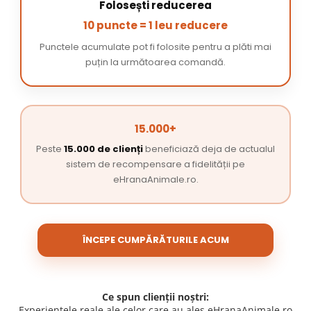
Folosești reducerea
10 puncte = 1 leu reducere
Punctele acumulate pot fi folosite pentru a plăti mai
puțin la următoarea comandă.
15.000+
Peste
15.000 de clienți
beneficiază deja de actualul
sistem de recompensare a fidelității pe
eHranaAnimale.ro.
ÎNCEPE CUMPĂRĂTURILE ACUM
Ce spun clienții noștri:
Experiențele reale ale celor care au ales eHranaAnimale.ro