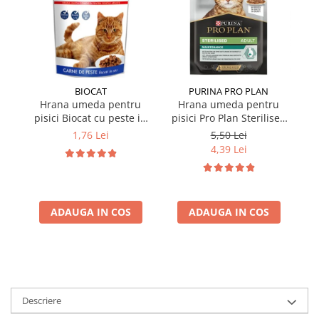
BIOCAT
PURINA PRO PLAN
Hrana umeda pentru
Hrana umeda pentru
pisici Biocat cu peste in
pisici Pro Plan Sterilised
p
sos 100 gr
Nutrisavour cu pui in sos
Nu
1,76 Lei
5,50 Lei
85 gr
4,39 Lei
ADAUGA IN COS
ADAUGA IN COS
Descriere