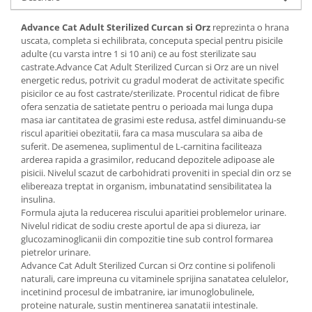
Advance Cat Adult Sterilized Curcan si Orz
reprezinta o hrana
uscata, completa si echilibrata, conceputa special pentru pisicile
adulte (cu varsta intre 1 si 10 ani) ce au fost sterilizate sau
castrate.Advance Cat Adult Sterilized Curcan si Orz are un nivel
energetic redus, potrivit cu gradul moderat de activitate specific
pisicilor ce au fost castrate/sterilizate. Procentul ridicat de fibre
ofera senzatia de satietate pentru o perioada mai lunga dupa
masa iar cantitatea de grasimi este redusa, astfel diminuandu-se
riscul aparitiei obezitatii, fara ca masa musculara sa aiba de
suferit. De asemenea, suplimentul de L-carnitina faciliteaza
arderea rapida a grasimilor, reducand depozitele adipoase ale
pisicii. Nivelul scazut de carbohidrati proveniti in special din orz se
elibereaza treptat in organism, imbunatatind sensibilitatea la
insulina.
Formula ajuta la reducerea riscului aparitiei problemelor urinare.
Nivelul ridicat de sodiu creste aportul de apa si diureza, iar
glucozaminoglicanii din compozitie tine sub control formarea
pietrelor urinare.
Advance Cat Adult Sterilized Curcan si Orz contine si polifenoli
naturali, care impreuna cu vitaminele sprijina sanatatea celulelor,
incetinind procesul de imbatranire, iar imunoglobulinele,
proteine naturale, sustin mentinerea sanatatii intestinale.