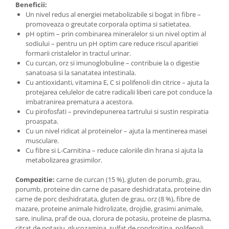
Beneficii:
Un nivel redus al energiei metabolizabile si bogat in fibre –
promoveaza o greutate corporala optima si satietatea.
pH optim – prin combinarea mineralelor si un nivel optim al
sodiului – pentru un pH optim care reduce riscul aparitiei
formarii cristalelor in tractul urinar.
Cu curcan, orz si imunoglobuline – contribuie la o digestie
sanatoasa si la sanatatea intestinala.
Cu antioxidanti, vitamina E, C si polifenoli din citrice – ajuta la
protejarea celulelor de catre radicalii liberi care pot conduce la
imbatranirea prematura a acestora.
Cu pirofosfati – previndepunerea tartrului si sustin respiratia
proaspata.
Cu un nivel ridicat al proteinelor – ajuta la mentinerea masei
musculare.
Cu fibre si L-Carnitina – reduce caloriile din hrana si ajuta la
metabolizarea grasimilor.
Compozitie:
carne de curcan (15 %), gluten de porumb, grau,
porumb, proteine din carne de pasare deshidratata, proteine din
carne de porc deshidratata, gluten de grau, orz (8 %), fibre de
mazare, proteine animale hidrolizate, drojdie, grasimi animale,
sare, inulina, praf de oua, clorura de potasiu, proteine de plasma,
citrat de potasiu, glucozamina, sulfat de condroitina, polifenoli