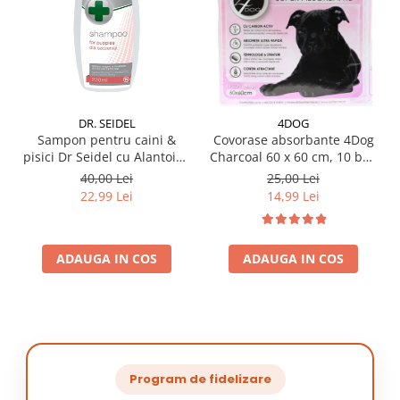
DR. SEIDEL
4DOG
Sampon pentru caini &
Covorase absorbante 4Dog
pisici Dr Seidel cu Alantoina
Charcoal 60 x 60 cm, 10 buc
220 ml
/ pachet
40,00 Lei
25,00 Lei
22,99 Lei
14,99 Lei
ADAUGA IN COS
ADAUGA IN COS
Program de fidelizare