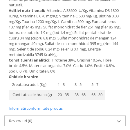
naturali.
Aditivi nutritionali:
Vitamina A 33600 IU/Kg, Vitamina D3 1800
IU/Kg, Vitamina E 670 mg/Kg, Vitamina C 500 mg/Kg, Biotina 0.03
mg/Kg, Taurina 1200 mg/Kg, L-Carnitina 500 mg, Fumarat feros
137 mg (fier 45 mg), Sulfat monohidrat de fier 261 mg (fier 85 mg),
Iodura de potasiu 1.9 mg (iod 1.4 mg), Sulfat pentahidrat de
cupru 34 mg (cupru 8.8 mg), Sulfat monohidrat de mangan 124
mg (mangan 40 mg), Sulfat de zinc monohidrat 395 mg (zinc 144
mg), Selenit de sodiu 0.24 mg (seleniu 0.1 mg), Energie
metabolizabila 3745 Kcal/Kg.
Constituenti analitici:
Proteine 39%, Grasimi 10.5%, Fibre
brute 4.5%, Materie anorganica 7.0%, Calciu 1.0%, Fosfor 0.8%,
Sodiu 0.7%, Umiditate 8.0%.
Ghid de hranire
Greutatea adult (Kg)
1 - 3
3 - 5
5 - 7
Cantitatea de hrana (g)
20 - 35
35 - 65
65 - 80
Informatii conformitate produs
Review-uri
(0)