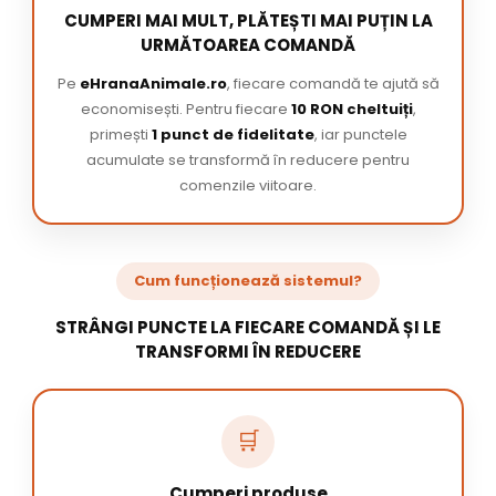
CUMPERI MAI MULT, PLĂTEȘTI MAI PUȚIN LA
URMĂTOAREA COMANDĂ
Pe
eHranaAnimale.ro
, fiecare comandă te ajută să
economisești. Pentru fiecare
10 RON cheltuiți
,
primești
1 punct de fidelitate
, iar punctele
acumulate se transformă în reducere pentru
comenzile viitoare.
Cum funcționează sistemul?
STRÂNGI PUNCTE LA FIECARE COMANDĂ ȘI LE
TRANSFORMI ÎN REDUCERE
🛒
Cumperi produse