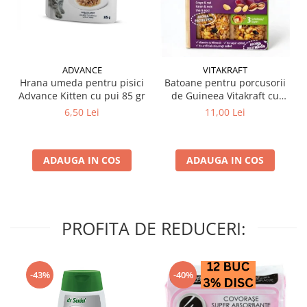
ADVANCE
VITAKRAFT
Hrana umeda pentru pisici
Batoane pentru porcusorii
Advance Kitten cu pui 85 gr
de Guineea Vitakraft cu
struguri & nuci 2 buc
6,50 Lei
11,00 Lei
ADAUGA IN COS
ADAUGA IN COS
PROFITA DE REDUCERI:
-43%
-40%