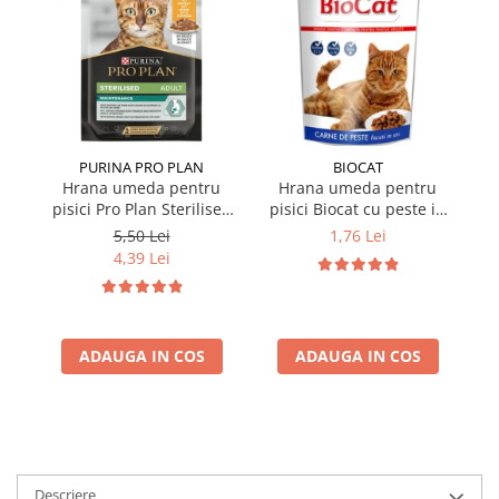
PURINA PRO PLAN
BIOCAT
Hrana umeda pentru
Hrana umeda pentru
pisici Pro Plan Sterilised
pisici Biocat cu peste in
p
Nutrisavour cu pui in sos
sos 100 gr
Nu
5,50 Lei
1,76 Lei
85 gr
4,39 Lei
ADAUGA IN COS
ADAUGA IN COS
Descriere