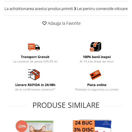
La achizitionarea acestui produs primiti
3
Lei pentru comenzile viitoare
Adauga la Favorite
Transport Gratuit
100% banii inapoi
La comenzi de peste 249.99 lei
Ai 14 zile drept de retur
Livrare RAPIDA in 24/48h
Plata online
de la confirmarea comenzii*
Plateste in siguranta cu cardul
PRODUSE SIMILARE
-20%