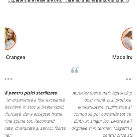
Experiențele reale ale celor care au ales eHranaAnimale.ro
Madalina Stancea
⭐⭐⭐⭐⭐
Apreciez foarte mult faptul că pe
ehranaanimale.ro
găsesc nu
.
doar hrană, ci și produse din
farmacia veterinară
:
antiparazitare, suplimente și soluții de îngrijire. Este foarte
comod să pot comanda tot ce am nevoie pentru animalul meu
m
dintr-un singur loc. Livrarea a fost rapidă, iar produsele au fost
e
originale și în termen. Magazin serios, bine organizat și foarte util
t
pentru orice stăpân de animale.