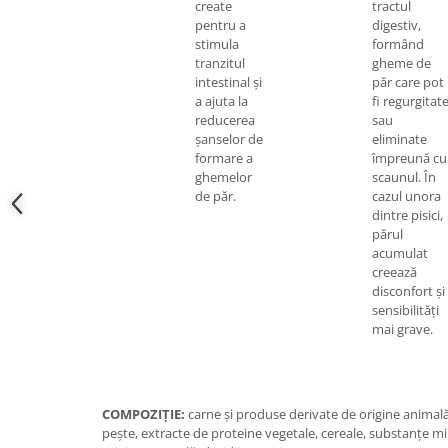
create
tractul
pentru a
digestiv,
stimula
formând
tranzitul
gheme de
intestinal și
păr care pot
a ajuta la
fi regurgitat
reducerea
sau
șanselor de
eliminate
formare a
împreună cu
ghemelor
scaunul. În
de păr.
cazul unora
dintre pisici,
părul
acumulat
creează
disconfort și
sensibilități
mai grave.
COMPOZIŢIE:
carne şi produse derivate de origine animală
peşte, extracte de proteine vegetale, cereale, substanţe m