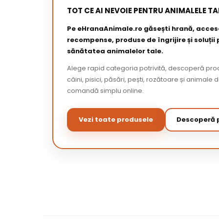
TOT CE AI NEVOIE PENTRU ANIMALELE TA
Pe eHranaAnimale.ro găsești hrană, acceso
recompense, produse de îngrijire și soluții
sănătatea animalelor tale.
Alege rapid categoria potrivită, descoperă pr
câini, pisici, păsări, pești, rozătoare și animale 
comandă simplu online.
Vezi toate produsele
Descoperă p