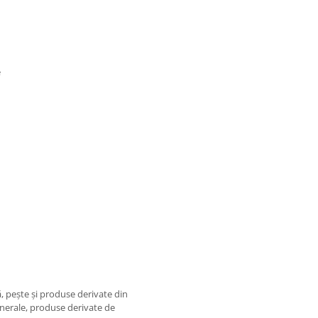
e
, peşte şi produse derivate din
inerale, produse derivate de