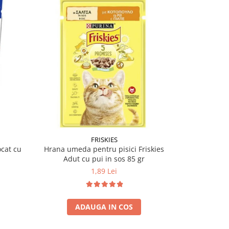
FRISKIES
cat cu
Hrana umeda pentru pisici Friskies
Hrana umeda 
Adut cu pui in sos 85 gr
Orig
1,89 Lei
ADAUGA IN COS
A