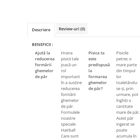
Review-uri
(0)
Descriere
BENEFICII :
Ajută la
Hrana
Pisica ta
Pisicile
reducerea
pisicii tale
este
petrec o
formării
joacă un
predispusă
mare parte
ghemelor
rol
la
din timpul
de păr
important
formarea
lor
în a susține
ghemelor
toaletându-
reducerea
de păr?
se și, prin
formării
urmare, pot
ghemelor
înghiți o
de păr.
cantitate
Formulele
mare de păr.
noastre
Acest păr
speciale
ingerat se
Hairball
poate
Care sunt
acumula în