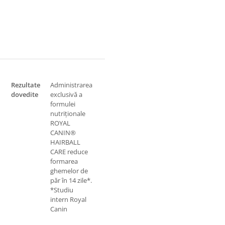
Rezultate
Administrarea
dovedite
exclusivă a
formulei
nutriționale
ROYAL
CANIN®
HAIRBALL
CARE reduce
formarea
ghemelor de
păr în 14 zile*.
*Studiu
intern Royal
Canin