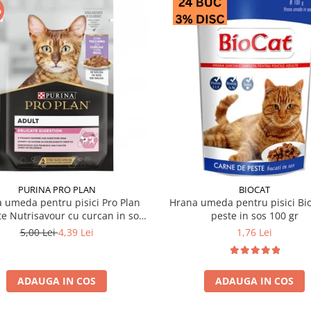
%
PURINA PRO PLAN
BIOCAT
 umeda pentru pisici Pro Plan
Hrana umeda pentru pisici Bio
te Nutrisavour cu curcan in sos
peste in sos 100 gr
85 gr
5,00 Lei
4,39 Lei
1,76 Lei
ADAUGA IN COS
ADAUGA IN COS