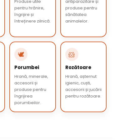
Produse utile
antiparazitare și
pentru hrănire,
produse pentru
îngrijire și
sănătatea
întreținere zilnică.
animalelor.
🕊️
🐹
Porumbei
Rozătoare
Hrană, minerale,
Hrană, așternut
accesorii și
igienic, cuști,
produse pentru
accesorii și jucării
îngrijirea
pentru rozătoare.
porumbeilor.