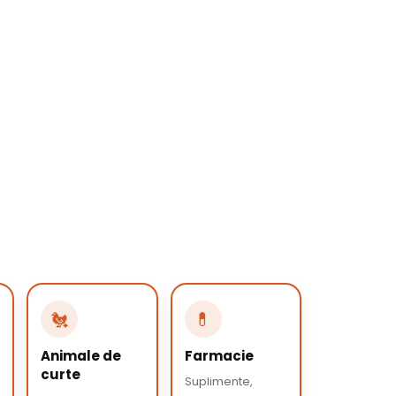
🐔
💊
Animale de
Farmacie
curte
Suplimente,