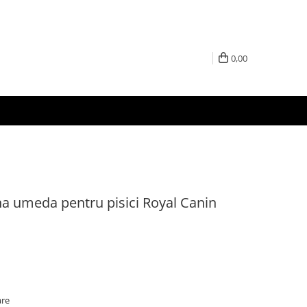
0,00
na umeda pentru pisici Royal Canin
are