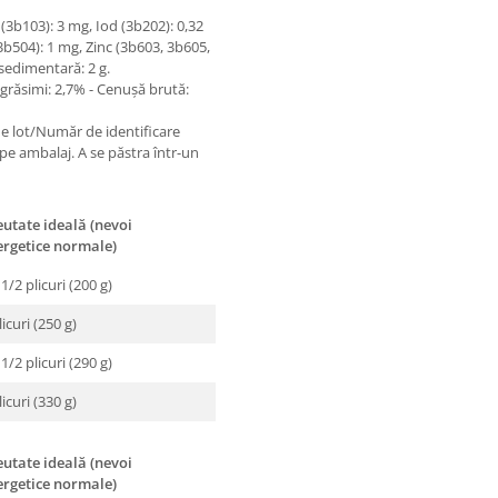
r (3b103): 3 mg, Iod (3b202): 0,32
b504): 1 mg, Zinc (3b603, 3b605,
 sedimentară: 2 g.
grăsimi: 2,7% - Cenuşă brută:
de lot/Număr de identificare
 pe ambalaj. A se păstra într-un
utate ideală (nevoi
ergetice normale)
 1/2 plicuri (200 g)
licuri (250 g)
 1/2 plicuri (290 g)
licuri (330 g)
utate ideală (nevoi
ergetice normale)