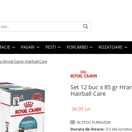
MACIE
PASARI
PESTI
PORUMBEI
ROZATOARE
i Royal Canin Hairball Care
Set 12 buc x 85 gr Hra
Hairball Care
94,99 Lei
IN STOC FURNIZOR
Durata de livrare:
3-5 zile lucrato