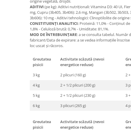
origine vegetală, drojdii.
ADITIVI
(pe kg): Aditivi nutriţionali: Vitamina D3: 40 UI, Fie
mg, Cupru (3b405, 3b406): 2,6 mg, Mangan (3b502, 3b503, 3
3b606): 10 mg - Aditivi tehnologici: Clinoptilolite de origine
CONSTITUENŢI ANALITICI:
Proteină: 11,0% - Conţinut de 
1,8% - Celuloză brută: 0,7% - Umiditate: 81,1%.
MOD DE ÎNTREBUINŢARE
: a se consulta tabelul. Număr 
fabricant/Data de expirare: a se vedea informaţiile înscrise
loc uscat şi răcoros.
Greutatea
Activitate scăzută (nevoi
Gre
pisicii
energetice reduse)
en
3 kg
2 plicuri (160 g)
2 +
4 kg
2 + 1/2 plicuri (200 g)
3 p
5 kg
2 + 1/2 plicuri (230 g)
3 +
6 kg
3 plicuri (265 g)
4 p
Greutatea
Activitate scăzută (nevoi
Gre
pisicii
energetice reduse)
en