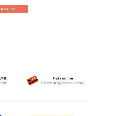
A IN COS
4/48h
Plata online
nzii*
Plateste in siguranta cu cardul