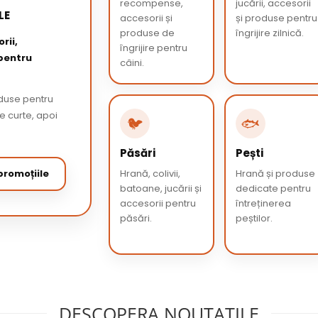
recompense,
jucării, accesorii
LE
accesorii și
și produse pentru
produse de
îngrijire zilnică.
rii,
îngrijire pentru
 pentru
câini.
oduse pentru
de curte, apoi
🐦
🐟
Păsări
Pești
romoțiile
Hrană, colivii,
Hrană și produse
batoane, jucării și
dedicate pentru
accesorii pentru
întreținerea
păsări.
peștilor.
DESCOPERA NOUTATILE