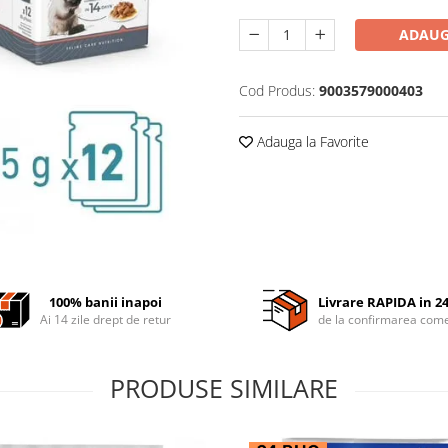
ADAUG
Cod Produs:
9003579000403
Adauga la Favorite
100% banii inapoi
Livrare RAPIDA in 2
Ai 14 zile drept de retur
de la confirmarea come
PRODUSE SIMILARE