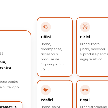
🐶
🐱
Câini
Pisici
Hrană,
Hrană, litiere,
recompense,
jucării, accesorii
LE
accesorii și
și produse pentru
produse de
îngrijire zilnică.
rii,
îngrijire pentru
 pentru
câini.
oduse pentru
de curte, apoi
🐦
🐟
Păsări
Pești
romoțiile
Hrană, colivii,
Hrană și produse