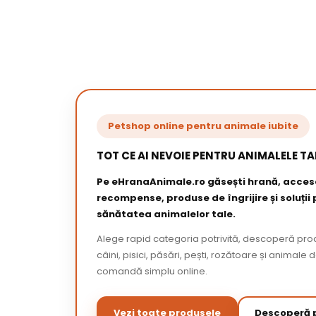
Petshop online pentru animale iubite
TOT CE AI NEVOIE PENTRU ANIMALELE TA
Pe eHranaAnimale.ro găsești hrană, acceso
recompense, produse de îngrijire și soluții
sănătatea animalelor tale.
Alege rapid categoria potrivită, descoperă pr
câini, pisici, păsări, pești, rozătoare și animale 
comandă simplu online.
Vezi toate produsele
Descoperă p