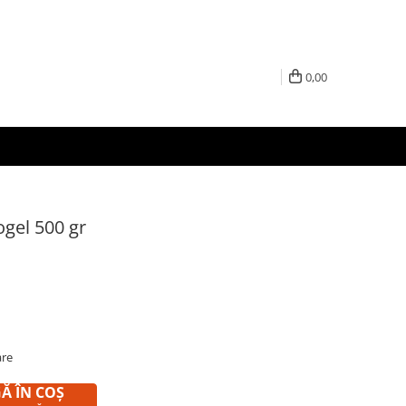
0,00
gel 500 gr
are
 ÎN COȘ