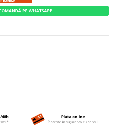
E RAPIDĂ!
COMANDĂ PE WHATSAPP
4/48h
Plata online
nzii*
Plateste in siguranta cu cardul