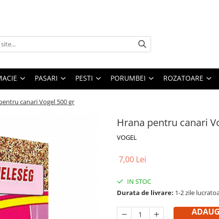
MACIE
PASARI
PESTI
PORUMBEI
ROZATOARE
entru canari Vogel 500 gr
Hrana pentru canari Vo
VOGEL
7,00 Lei
IN STOC
Durata de livrare:
1-2 zile lucrato
ADAUGĂ