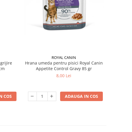
ROYAL CANIN
grijire
Hrana umeda pentru pisici Royal Canin
Hrana ume
 x 13 cm
Appetite Control Gravy 85 gr
Ag
8,00 Lei
N COS
ADAUGA IN COS