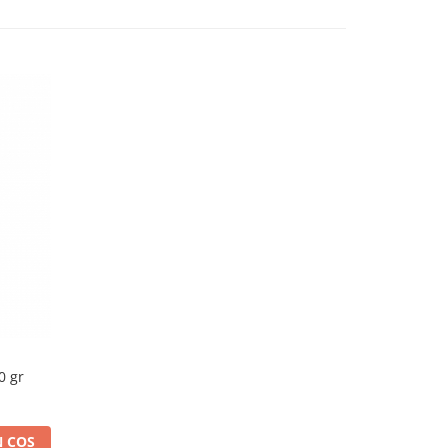
0 gr
 COS