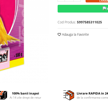
LIVRAR
Cod Produs:
5997585311025
Adauga la Favorite
100% banii inapoi
Livrare RAPIDA in 2
Ai 14 zile drept de retur
de la confirmarea come