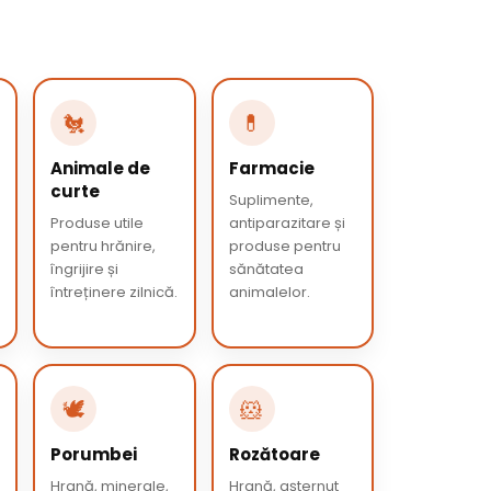
🐔
💊
Animale de
Farmacie
curte
Suplimente,
Produse utile
antiparazitare și
pentru hrănire,
produse pentru
îngrijire și
sănătatea
întreținere zilnică.
animalelor.
🕊️
🐹
Porumbei
Rozătoare
Hrană, minerale,
Hrană, așternut