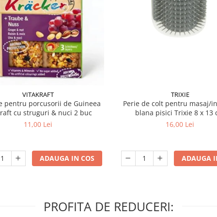
VITAKRAFT
TRIXIE
 pentru porcusorii de Guineea
Perie de colt pentru masaj/in
kraft cu struguri & nuci 2 buc
blana pisici Trixie 8
11,00 Lei
16,00 Lei
ADAUGA IN COS
ADAUGA I
PROFITA DE REDUCERI: