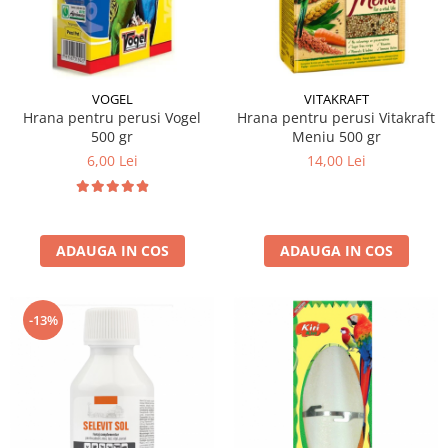
Hrana uscata
Hrana umeda
Hrana uscata caini
Hrana uscata
Hrana umeda pisici
Caine Junior
Caine Adult
Pisica Adult
VOGEL
VITAKRAFT
Hrana pentru perusi Vogel
Hrana pentru perusi Vitakraft
Caine Senior
Pisica Junior
500 gr
Meniu 500 gr
Oferta 2 saci
Pisica Senior
6,00 Lei
14,00 Lei
Igiena caini
Pisica Sterilizata
Ingrijire pisici
Cosmetica & produse de igiena
Covorase & Scutece
Asternut igienic
ADAUGA IN COS
ADAUGA IN COS
Solutii auriculare
Igiena pisici
Solutii curatare
Sampoane pisici
Solutii dentare
Oferte
-13%
Solutii oftalmice
Recompense pisici
Oferte
Recompense caini