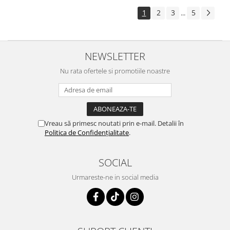
1
2
3
5
...
NEWSLETTER
Nu rata ofertele si promotiile noastre
Vreau să primesc noutati prin e-mail. Detalii în
Politica de Confidențialitate
.
SOCIAL
Urmareste-ne in social media