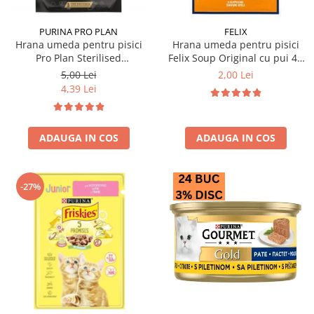
PURINA PRO PLAN
FELIX
Hrana umeda pentru pisici
Hrana umeda pentru pisici
Pro Plan Sterilised
Felix Soup Original cu pui 48
Nutrisavour cu vita 85 gr
gr
5,00 Lei
2,00 Lei
4,39 Lei
ADAUGA IN COS
ADAUGA IN COS
-27%