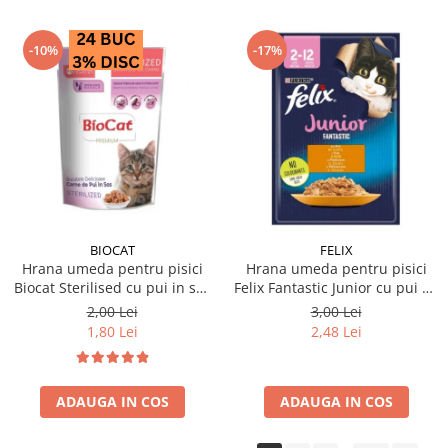
-10%
-17%
BIOCAT
FELIX
Hrana umeda pentru pisici
Hrana umeda pentru pisici
Biocat Sterilised cu pui in sos
Felix Fantastic Junior cu pui 85
85 gr
gr
2,00 Lei
3,00 Lei
1,80 Lei
2,48 Lei
ADAUGA IN COS
ADAUGA IN COS