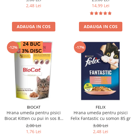
2,48 Lei
14,99 Lei
ADAUGA IN COS
ADAUGA IN COS
-12%
-17%
BIOCAT
FELIX
Hrana umeda pentru pisici
Hrana umeda pentru pisici
Biocat Kitten cu pui in sos 85
Felix Fantastic cu somon 85 gr
gr
2,00 Lei
3,00 Lei
1,76 Lei
2,48 Lei