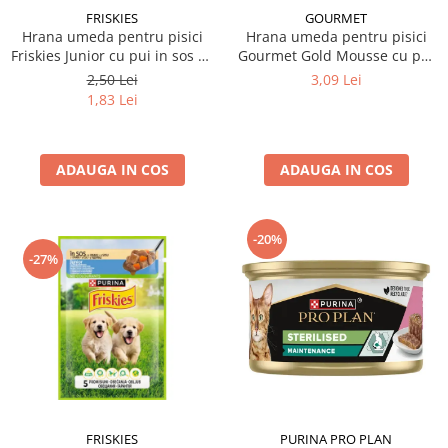
FRISKIES
GOURMET
Hrana umeda pentru pisici
Hrana umeda pentru pisici
Friskies Junior cu pui in sos 85
Gourmet Gold Mousse cu pui
gr
85 gr
2,50 Lei
3,09 Lei
1,83 Lei
ADAUGA IN COS
ADAUGA IN COS
-20%
-27%
FRISKIES
PURINA PRO PLAN