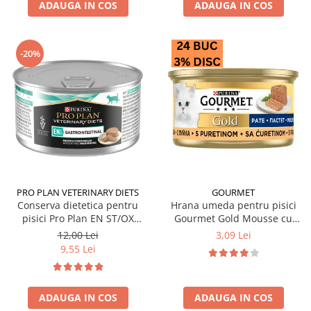
ADAUGA IN COS
ADAUGA IN COS
-20%
PRO PLAN VETERINARY DIETS
GOURMET
Conserva dietetica pentru
Hrana umeda pentru pisici
pisici Pro Plan EN ST/OX
Gourmet Gold Mousse cu
Gastrointestinal 195 gr
curcan 85 gr
12,00 Lei
3,09 Lei
9,55 Lei
ADAUGA IN COS
ADAUGA IN COS