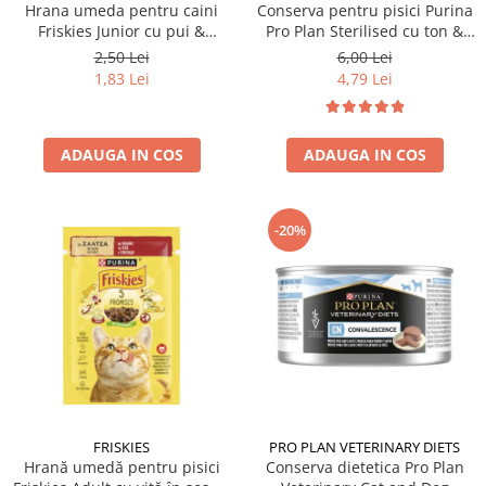
Hrana umeda pentru caini
Conserva pentru pisici Purina
Friskies Junior cu pui &
Pro Plan Sterilised cu ton &
mazare 85 gr
somon 85 gr
2,50 Lei
6,00 Lei
1,83 Lei
4,79 Lei
ADAUGA IN COS
ADAUGA IN COS
-20%
FRISKIES
PRO PLAN VETERINARY DIETS
Hrană umedă pentru pisici
Conserva dietetica Pro Plan