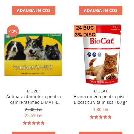
ADAUGA IN COS
ADAUGA IN COS
-13%
BIOVET
BIOCAT
Antiparazitar intern pentru
Hrana umeda pentru pisici
caini Prazimec-D MVT 4
Biocat cu vita in sos 100 gr
comprimate
27,00 Lei
1,80 Lei
23,59 Lei