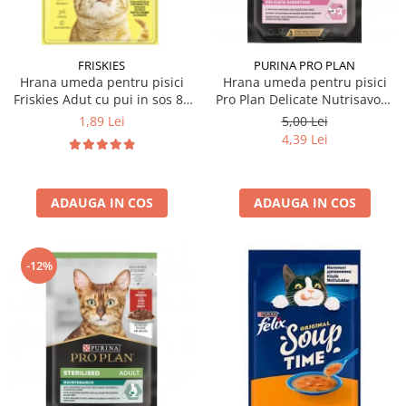
FRISKIES
PURINA PRO PLAN
Hrana umeda pentru pisici
Hrana umeda pentru pisici
Friskies Adut cu pui in sos 85
Pro Plan Delicate Nutrisavour
gr
cu curcan in sos 85 gr
1,89 Lei
5,00 Lei
4,39 Lei
ADAUGA IN COS
ADAUGA IN COS
-12%