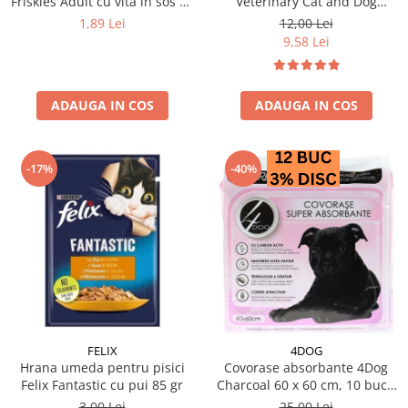
Friskies Adult cu vită în sos 85
Veterinary Cat and Dog
gr
Convalescence 195 gr
1,89 Lei
12,00 Lei
9,58 Lei
ADAUGA IN COS
ADAUGA IN COS
-17%
-40%
FELIX
4DOG
Hrana umeda pentru pisici
Covorase absorbante 4Dog
Felix Fantastic cu pui 85 gr
Charcoal 60 x 60 cm, 10 buc /
pachet
3,00 Lei
25,00 Lei