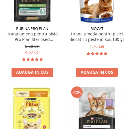
Hrana uscata
Hrana umeda
Hrana uscata caini
Hrana uscata
Hrana umeda pisici
Caine Junior
Caine Adult
Pisica Adult
PURINA PRO PLAN
BIOCAT
Hrana umeda pentru pisici
Hrana umeda pentru pisici
Caine Senior
Pisica Junior
Pro Plan Sterilised
Biocat cu peste in sos 100 gr
Oferta 2 saci
Pisica Senior
Nutrisavour cu pui in sos 85
5,50 Lei
1,76 Lei
Igiena caini
Pisica Sterilizata
gr
4,39 Lei
Ingrijire pisici
Cosmetica & produse de igiena
Covorase & Scutece
Asternut igienic
ADAUGA IN COS
ADAUGA IN COS
Solutii auriculare
Igiena pisici
Solutii curatare
Sampoane pisici
Solutii dentare
Oferte
-12%
Solutii oftalmice
Recompense pisici
Oferte
Recompense caini