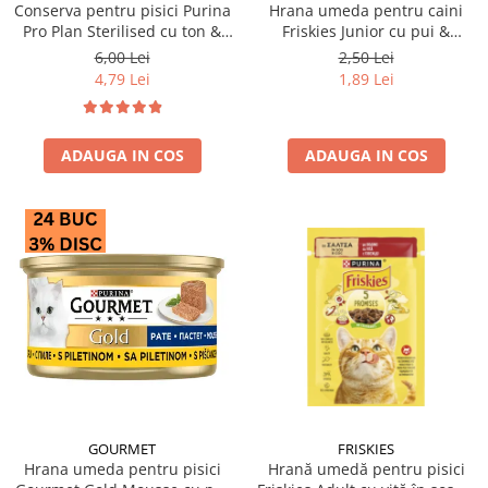
Conserva pentru pisici Purina
Hrana umeda pentru caini
Pro Plan Sterilised cu ton &
Friskies Junior cu pui &
somon 85 gr
mazare 85 gr
6,00 Lei
2,50 Lei
4,79 Lei
1,89 Lei
ADAUGA IN COS
ADAUGA IN COS
GOURMET
FRISKIES
Hrana umeda pentru pisici
Hrană umedă pentru pisici