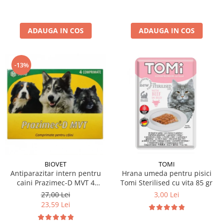
ADAUGA IN COS
ADAUGA IN COS
-13%
BIOVET
TOMI
Antiparazitar intern pentru
Hrana umeda pentru pisici
caini Prazimec-D MVT 4
Tomi Sterilised cu vita 85 gr
comprimate
27,00 Lei
3,00 Lei
23,59 Lei