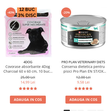
-40%
-20%
4DOG
PRO PLAN VETERINARY DIETS
Covorase absorbante 4Dog
Conserva dietetica pentru
Charcoal 60 x 60 cm, 10 buc /
pisici Pro Plan EN ST/OX
pachet
Gastrointestinal 195 gr
25,00 Lei
12,00 Lei
14,99 Lei
9,58 Lei
ADAUGA IN COS
ADAUGA IN COS