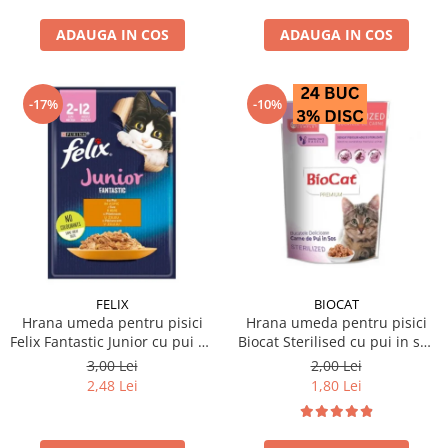
ADAUGA IN COS
ADAUGA IN COS
-17%
-10%
FELIX
BIOCAT
Hrana umeda pentru pisici
Hrana umeda pentru pisici
Felix Fantastic Junior cu pui 85
Biocat Sterilised cu pui in sos
gr
85 gr
3,00 Lei
2,00 Lei
2,48 Lei
1,80 Lei