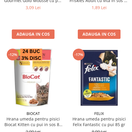
Gourmet Gold Mousse cu pui
Friskies Adult cu vită în sos 85
85 gr
gr
3,09 Lei
1,89 Lei
ADAUGA IN COS
ADAUGA IN COS
-12%
-17%
BIOCAT
FELIX
Hrana umeda pentru pisici
Hrana umeda pentru pisici
Biocat Kitten cu pui in sos 85
Felix Fantastic cu pui 85 gr
gr
2,00 Lei
3,00 Lei