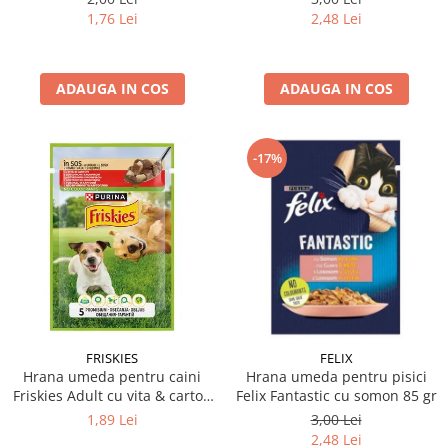
1,76 Lei
2,48 Lei
ADAUGA IN COS
ADAUGA IN COS
-17%
FRISKIES
FELIX
Hrana umeda pentru caini
Hrana umeda pentru pisici
Friskies Adult cu vita & cartofi
Felix Fantastic cu somon 85 gr
85 gr
1,89 Lei
3,00 Lei
2,48 Lei