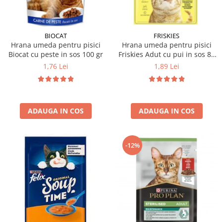
BIOCAT
FRISKIES
Hrana umeda pentru pisici
Hrana umeda pentru pisici
Biocat cu peste in sos 100 gr
Friskies Adut cu pui in sos 85
gr
1,76 Lei
1,89 Lei
ADAUGA IN COS
ADAUGA IN COS
-12%