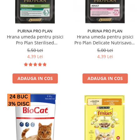
Hrana uscata
Hrana umeda
Hrana uscata caini
Hrana uscata
Hrana umeda pisici
Caine Junior
Caine Adult
Pisica Adult
PURINA PRO PLAN
PURINA PRO PLAN
Hrana umeda pentru pisici
Hrana umeda pentru pisici
Caine Senior
Pisica Junior
Pro Plan Sterilised
Pro Plan Delicate Nutrisavour
Oferta 2 saci
Pisica Senior
Nutrisavour cu pui in sos 85
cu curcan in sos 85 gr
5,50 Lei
5,00 Lei
Igiena caini
Pisica Sterilizata
gr
4,39 Lei
4,39 Lei
Ingrijire pisici
Cosmetica & produse de igiena
Covorase & Scutece
Asternut igienic
ADAUGA IN COS
ADAUGA IN COS
Solutii auriculare
Igiena pisici
Solutii curatare
Sampoane pisici
Solutii dentare
Oferte
Solutii oftalmice
Recompense pisici
Oferte
Recompense caini