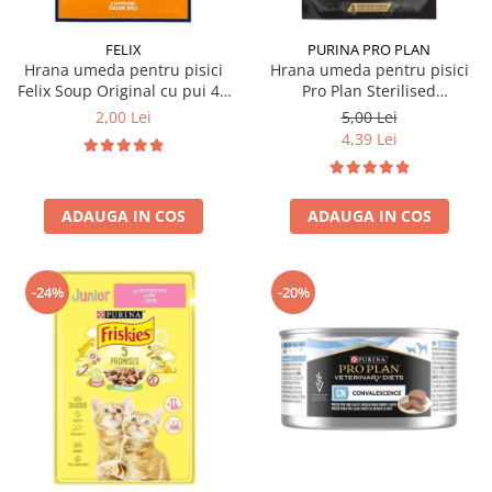
FELIX
PURINA PRO PLAN
Hrana umeda pentru pisici
Hrana umeda pentru pisici
Felix Soup Original cu pui 48
Pro Plan Sterilised
gr
Nutrisavour cu vita 85 gr
2,00 Lei
5,00 Lei
4,39 Lei
ADAUGA IN COS
ADAUGA IN COS
-24%
-20%