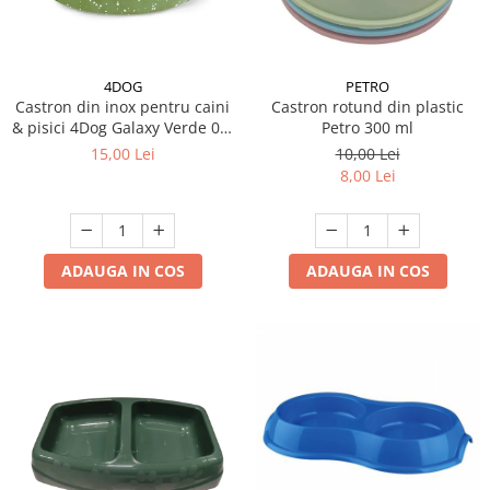
4DOG
PETRO
Castron din inox pentru caini
Castron rotund din plastic
& pisici 4Dog Galaxy Verde 0,5
Petro 300 ml
L
15,00 Lei
10,00 Lei
8,00 Lei
ADAUGA IN COS
ADAUGA IN COS