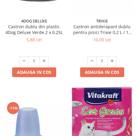
4DOG DELUXE
TRIXIE
Castron dublu din plastic
Castron antiderapant dublu
4Dog Deluxe Verde 2 x 0,25L
pentru pisici Trixie 0,2 L / 11
cm
5,88 Lei
10,00 Lei
ADAUGA IN COS
ADAUGA IN COS
-11%