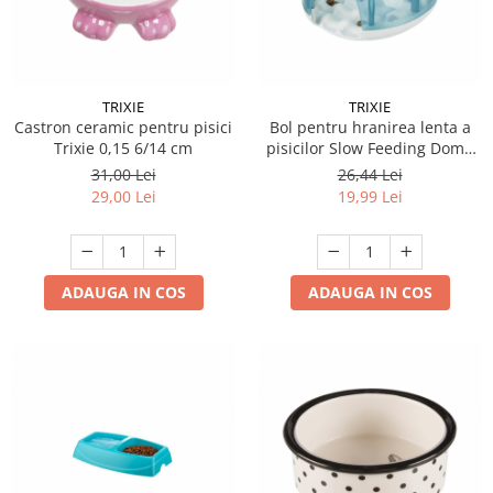
TRIXIE
TRIXIE
Castron ceramic pentru pisici
Bol pentru hranirea lenta a
Trixie 0,15 6/14 cm
pisicilor Slow Feeding Dome
19 x 13 x 14 cm
31,00 Lei
26,44 Lei
29,00 Lei
19,99 Lei
ADAUGA IN COS
ADAUGA IN COS