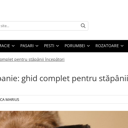
MACIE
PASARI
PESTI
PORUMBEI
ROZATOARE
omplet pentru stăpânii începători
anie: ghid complet pentru stăpâni
ICA MARIUS