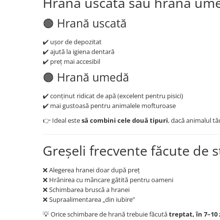
Hrană uscată sau hrană um
🟤 Hrană uscată
✔️ ușor de depozitat
✔️ ajută la igiena dentară
✔️ preț mai accesibil
🟠 Hrană umedă
✔️ conținut ridicat de apă (excelent pentru pisici)
✔️ mai gustoasă pentru animalele mofturoase
👉 Ideal este
să combini cele două tipuri
, dacă animalul tă
Greșeli frecvente făcute de s
❌ Alegerea hranei doar după preț
❌ Hrănirea cu mâncare gătită pentru oameni
❌ Schimbarea bruscă a hranei
❌ Supraalimentarea „din iubire”
💡 Orice schimbare de hrană trebuie făcută
treptat, în 7–10 