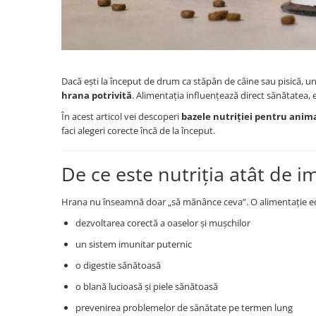
Dacă ești la început de drum ca stăpân de câine sau pisică, un
hrana potrivită
. Alimentația influențează direct sănătatea,
În acest articol vei descoperi
bazele nutriției pentru ani
faci alegeri corecte încă de la început.
De ce este nutriția atât de i
Hrana nu înseamnă doar „să mănânce ceva”. O alimentație echi
dezvoltarea corectă a oaselor și mușchilor
un sistem imunitar puternic
o digestie sănătoasă
o blană lucioasă și piele sănătoasă
prevenirea problemelor de sănătate pe termen lung