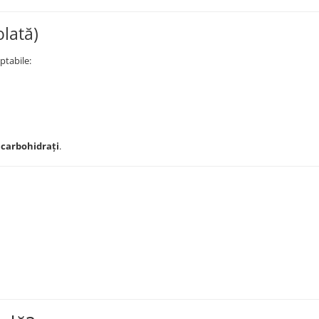
olată)
ptabile:
 carbohidrați
.