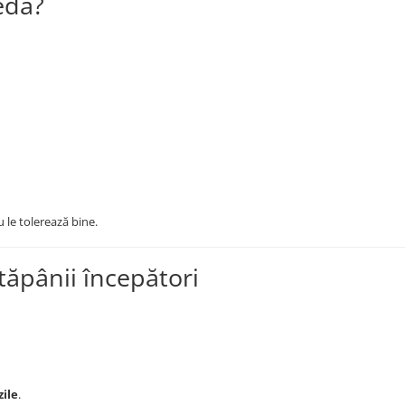
edă?
u le tolerează bine.
tăpânii începători
zile
.