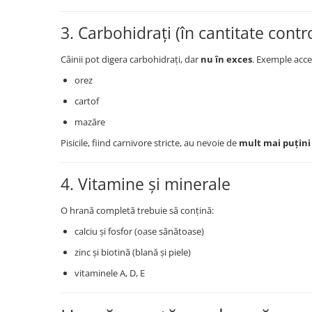
3. Carbohidrați (în cantitate contr
Câinii pot digera carbohidrați, dar
nu în exces
. Exemple acce
orez
cartof
mazăre
Pisicile, fiind carnivore stricte, au nevoie de
mult mai puțini
4. Vitamine și minerale
O hrană completă trebuie să conțină:
calciu și fosfor (oase sănătoase)
zinc și biotină (blană și piele)
vitaminele A, D, E