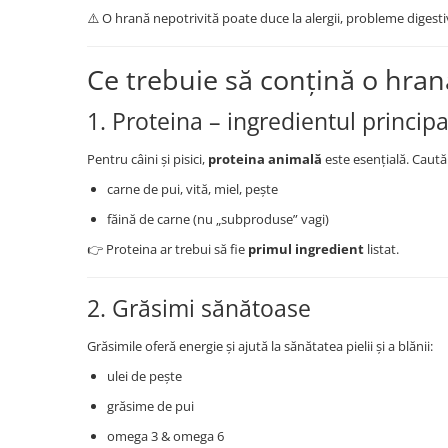
⚠️ O hrană nepotrivită poate duce la alergii, probleme digesti
Ce trebuie să conțină o hran
1. Proteina – ingredientul principa
Pentru câini și pisici,
proteina animală
este esențială. Caută
carne de pui, vită, miel, pește
făină de carne (nu „subproduse” vagi)
👉 Proteina ar trebui să fie
primul ingredient
listat.
2. Grăsimi sănătoase
Grăsimile oferă energie și ajută la sănătatea pielii și a blănii:
ulei de pește
grăsime de pui
omega 3 & omega 6