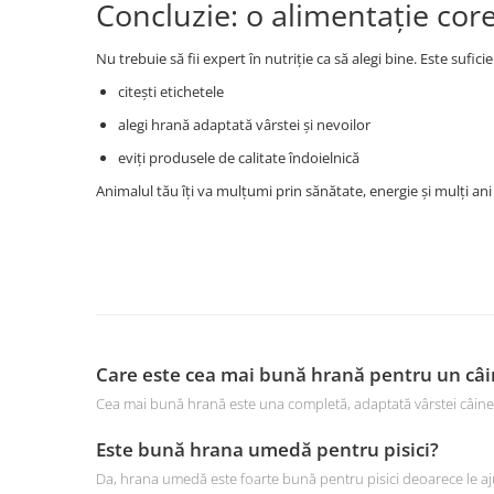
Concluzie: o alimentație cor
Nu trebuie să fii expert în nutriție ca să alegi bine. Este suficie
citești etichetele
alegi hrană adaptată vârstei și nevoilor
eviți produsele de calitate îndoielnică
Animalul tău îți va mulțumi prin sănătate, energie și mulți ani f
Care este cea mai bună hrană pentru un câi
Cea mai bună hrană este una completă, adaptată vârstei câinelu
Este bună hrana umedă pentru pisici?
Da, hrana umedă este foarte bună pentru pisici deoarece le aju