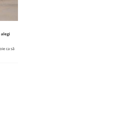
 alegi
oie ca să