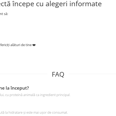
ectă începe cu alegeri informate
nt să:
ericiți alături de tine ❤️
FAQ
ne la început?
i, cu proteină animală ca ingredient principal.
tă la hidratare și este mai ușor de consumat.