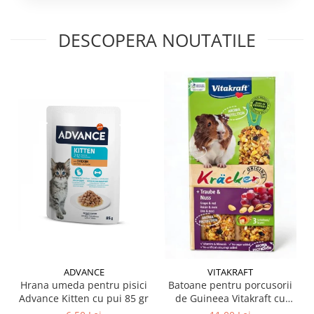
DESCOPERA NOUTATILE
ADVANCE
VITAKRAFT
Hrana umeda pentru pisici
Batoane pentru porcusorii
Advance Kitten cu pui 85 gr
de Guineea Vitakraft cu
struguri & nuci 2 buc