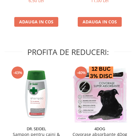
6,50 Lei
11,00 Lei
ADAUGA IN COS
ADAUGA IN COS
PROFITA DE REDUCERI:
-43%
-40%
DR. SEIDEL
4DOG
Sampon pentru caini &
Covorase absorbante 4Dog