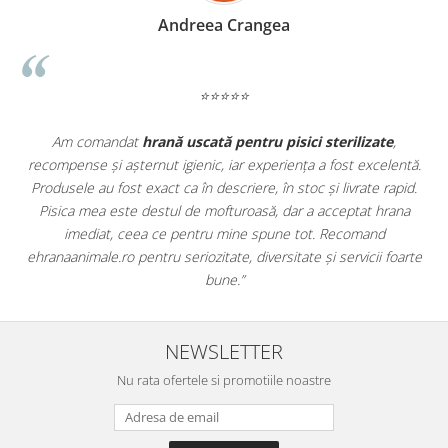
Madalina Stancea
⭐⭐⭐⭐⭐
te
,
Apreciez foarte mult faptul că pe
ehranaanimale.ro
găsesc 
elentă.
doar hrană, ci și produse din
farmacia veterinară
:
 rapid.
antiparazitare, suplimente și soluții de îngrijire. Este foarte
hrana
comod să pot comanda tot ce am nevoie pentru animalul me
d
dintr-un singur loc. Livrarea a fost rapidă, iar produsele au fos
 foarte
originale și în termen. Magazin serios, bine organizat și foarte u
pentru orice stăpân de animale.
NEWSLETTER
Nu rata ofertele si promotiile noastre