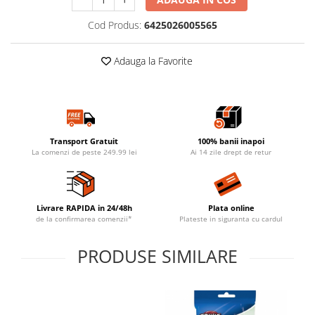
Cod Produs:
6425026005565
Adauga la Favorite
Transport Gratuit
100% banii inapoi
La comenzi de peste 249.99 lei
Ai 14 zile drept de retur
Livrare RAPIDA in 24/48h
Plata online
de la confirmarea comenzii*
Plateste in siguranta cu cardul
PRODUSE SIMILARE