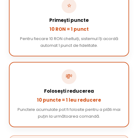
⭐
Primești puncte
10 RON = 1 punct
Pentru fiecare 10 RON cheltuiți, sistemul îți acordă
automat 1 punct de fidelitate.
💸
Folosești reducerea
10 puncte = 1 leu reducere
Punctele acumulate pot fi folosite pentru a plăti mai
puțin la următoarea comandă.