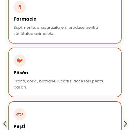
💊
Farmacie
Suplimente, antiparazitare și produse pentru
sănătatea animalelor.
🐦
Păsări
Hrană, colivii, batoane, jucării și accesorii pentru
păsări.
🐟
Pești