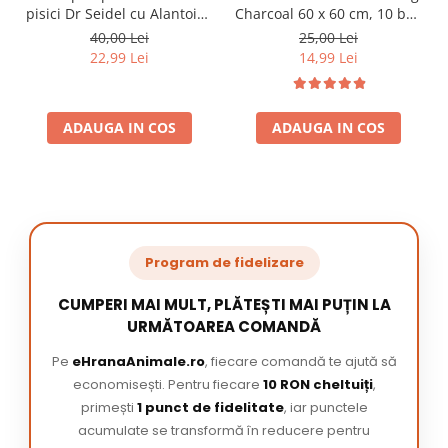
pisici Dr Seidel cu Alantoina
Charcoal 60 x 60 cm, 10 buc
220 ml
/ pachet
40,00 Lei
25,00 Lei
22,99 Lei
14,99 Lei
ADAUGA IN COS
ADAUGA IN COS
Program de fidelizare
CUMPERI MAI MULT, PLĂTEȘTI MAI PUȚIN LA
URMĂTOAREA COMANDĂ
Pe
eHranaAnimale.ro
, fiecare comandă te ajută să
economisești. Pentru fiecare
10 RON cheltuiți
,
primești
1 punct de fidelitate
, iar punctele
acumulate se transformă în reducere pentru