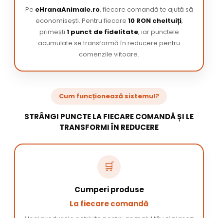
Pe
eHranaAnimale.ro
, fiecare comandă te ajută să
economisești. Pentru fiecare
10 RON cheltuiți
,
primești
1 punct de fidelitate
, iar punctele
acumulate se transformă în reducere pentru
comenzile viitoare.
Cum funcționează sistemul?
STRÂNGI PUNCTE LA FIECARE COMANDĂ ȘI LE
TRANSFORMI ÎN REDUCERE
🛒
Cumperi produse
La fiecare comandă