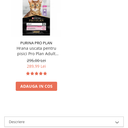
PURINA PRO PLAN
Hrana uscata pentru
pisici Pro Plan Adult
Delicate cu curcan 10 kg
295,00 Lei
289,99 Lei
ADAUGA IN COS
Descriere