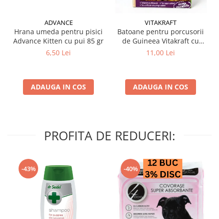
ADVANCE
VITAKRAFT
Hrana umeda pentru pisici
Batoane pentru porcusorii
Advance Kitten cu pui 85 gr
de Guineea Vitakraft cu
struguri & nuci 2 buc
6,50 Lei
11,00 Lei
ADAUGA IN COS
ADAUGA IN COS
PROFITA DE REDUCERI:
-43%
-40%