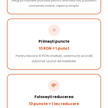
Alegi produsele potrivite pentru animalul tău și plasezi
comanda online, rapid și simplu.
⭐
Primești puncte
10 RON = 1 punct
Pentru fiecare 10 RON cheltuiți, sistemul îți acordă
automat 1 punct de fidelitate.
💸
Folosești reducerea
10 puncte = 1 leu reducere