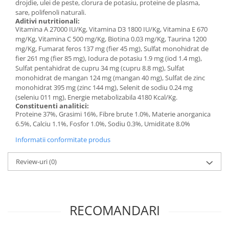
drojdie, ulei de peste, clorura de potasiu, proteine de plasma,
sare, polifenoli naturali.
Aditivi nutritionali:
Vitamina A 27000 IU/Kg, Vitamina D3 1800 IU/Kg, Vitamina E 670
mg/Kg, Vitamina C 500 mg/Kg, Biotina 0.03 mg/Kg, Taurina 1200
mg/Kg, Fumarat feros 137 mg (fier 45 mg), Sulfat monohidrat de
fier 261 mg (fier 85 mg), Iodura de potasiu 1.9 mg (iod 1.4 mg),
Sulfat pentahidrat de cupru 34 mg (cupru 8.8 mg), Sulfat
monohidrat de mangan 124 mg (mangan 40 mg), Sulfat de zinc
monohidrat 395 mg (zinc 144 mg), Selenit de sodiu 0.24 mg
(seleniu 011 mg), Energie metabolizabila 4180 Kcal/Kg.
Constituenti analitici:
Proteine 37%, Grasimi 16%, Fibre brute 1.0%, Materie anorganica
6.5%, Calciu 1.1%, Fosfor 1.0%, Sodiu 0.3%, Umiditate 8.0%
Informatii conformitate produs
Review-uri
(0)
RECOMANDARI