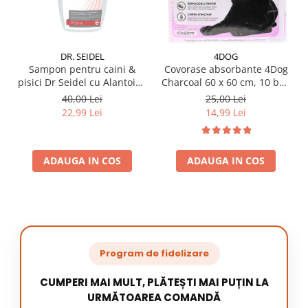
DR. SEIDEL
4DOG
Sampon pentru caini &
Covorase absorbante 4Dog
pisici Dr Seidel cu Alantoina
Charcoal 60 x 60 cm, 10 buc
220 ml
/ pachet
40,00 Lei
25,00 Lei
22,99 Lei
14,99 Lei
ADAUGA IN COS
ADAUGA IN COS
Program de fidelizare
CUMPERI MAI MULT, PLĂTEȘTI MAI PUȚIN LA
URMĂTOAREA COMANDĂ