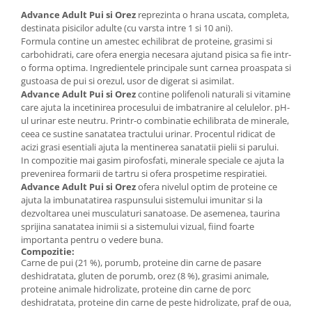
Advance Adult Pui si Orez
reprezinta o hrana uscata, completa,
destinata pisicilor adulte (cu varsta intre 1 si 10 ani).
Formula contine un amestec echilibrat de proteine, grasimi si
carbohidrati, care ofera energia necesara ajutand pisica sa fie intr-
o forma optima. Ingredientele principale sunt carnea proaspata si
gustoasa de pui si orezul, usor de digerat si asimilat.
Advance Adult Pui si Orez
contine polifenoli naturali si vitamine
care ajuta la incetinirea procesului de imbatranire al celulelor. pH-
ul urinar este neutru. Printr-o combinatie echilibrata de minerale,
ceea ce sustine sanatatea tractului urinar. Procentul ridicat de
acizi grasi esentiali ajuta la mentinerea sanatatii pielii si parului.
In compozitie mai gasim pirofosfati, minerale speciale ce ajuta la
prevenirea formarii de tartru si ofera prospetime respiratiei.
Advance Adult Pui si Orez
ofera nivelul optim de proteine ce
ajuta la imbunatatirea raspunsului sistemului imunitar si la
dezvoltarea unei musculaturi sanatoase. De asemenea, taurina
sprijina sanatatea inimii si a sistemului vizual, fiind foarte
importanta pentru o vedere buna.
Compozitie:
Carne de pui (21 %), porumb, proteine din carne de pasare
deshidratata, gluten de porumb, orez (8 %), grasimi animale,
proteine animale hidrolizate, proteine din carne de porc
deshidratata, proteine din carne de peste hidrolizate, praf de oua,