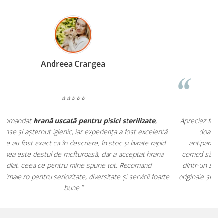
Madalina Stancea
⭐⭐⭐⭐⭐
Apreciez foarte mult faptul că pe
ehranaanimale.ro
găsesc nu
ă.
doar hrană, ci și produse din
farmacia veterinară
:
d.
antiparazitare, suplimente și soluții de îngrijire. Este foarte
comod să pot comanda tot ce am nevoie pentru animalul meu
dintr-un singur loc. Livrarea a fost rapidă, iar produsele au fost
te
originale și în termen. Magazin serios, bine organizat și foarte util
pentru orice stăpân de animale.