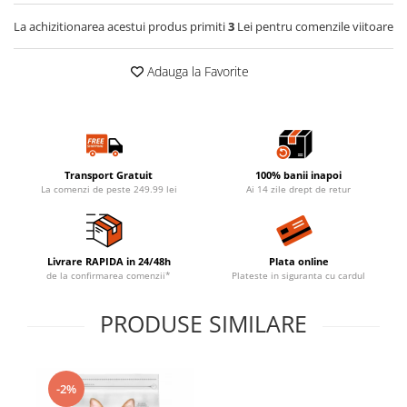
La achizitionarea acestui produs primiti
3
Lei pentru comenzile viitoare
Adauga la Favorite
Transport Gratuit
100% banii inapoi
La comenzi de peste 249.99 lei
Ai 14 zile drept de retur
Livrare RAPIDA in 24/48h
Plata online
de la confirmarea comenzii*
Plateste in siguranta cu cardul
PRODUSE SIMILARE
-2%