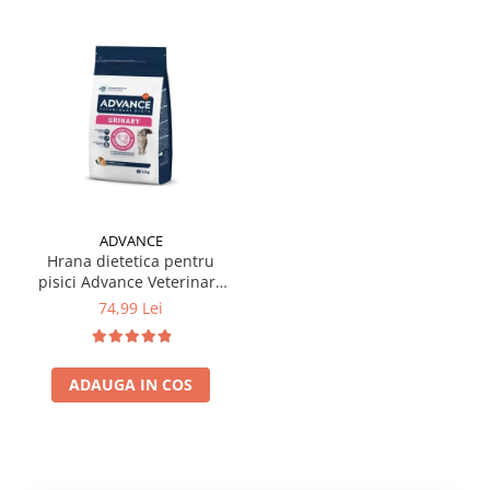
ADVANCE
Hrana dietetica pentru
pisici Advance Veterinary
Diets Urinary 1,5 kg
74,99 Lei
ADAUGA IN COS