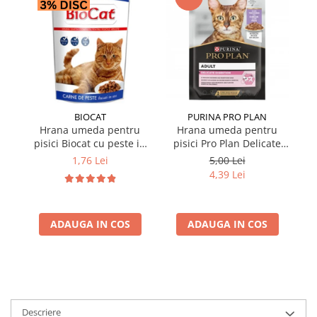
BIOCAT
PURINA PRO PLAN
Hrana umeda pentru
Hrana umeda pentru
pisici Biocat cu peste in
pisici Pro Plan Delicate
pi
sos 100 gr
Nutrisavour cu curcan in
1,76 Lei
5,00 Lei
sos 85 gr
4,39 Lei
ADAUGA IN COS
ADAUGA IN COS
Descriere