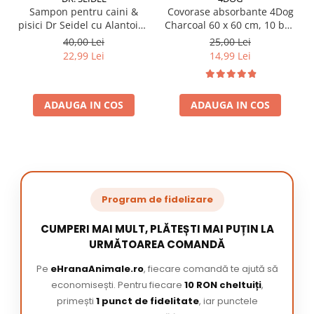
Sampon pentru caini &
Covorase absorbante 4Dog
pisici Dr Seidel cu Alantoina
Charcoal 60 x 60 cm, 10 buc
220 ml
/ pachet
40,00 Lei
25,00 Lei
22,99 Lei
14,99 Lei
ADAUGA IN COS
ADAUGA IN COS
Program de fidelizare
CUMPERI MAI MULT, PLĂTEȘTI MAI PUȚIN LA
URMĂTOAREA COMANDĂ
Pe
eHranaAnimale.ro
, fiecare comandă te ajută să
economisești. Pentru fiecare
10 RON cheltuiți
,
primești
1 punct de fidelitate
, iar punctele