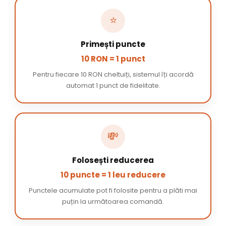
⭐
Primești puncte
10 RON = 1 punct
Pentru fiecare 10 RON cheltuiți, sistemul îți acordă
automat 1 punct de fidelitate.
💸
Folosești reducerea
10 puncte = 1 leu reducere
Punctele acumulate pot fi folosite pentru a plăti mai
puțin la următoarea comandă.