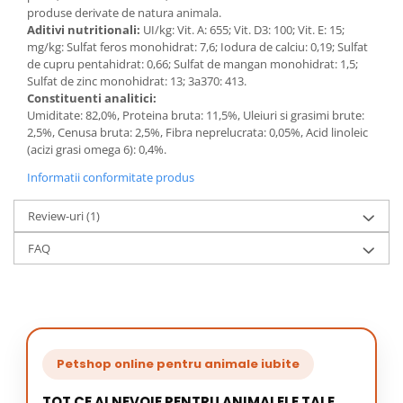
produse derivate de natura animala.
Aditivi nutritionali:
UI/kg: Vit. A: 655; Vit. D3: 100; Vit. E: 15;
mg/kg: Sulfat feros monohidrat: 7,6; Iodura de calciu: 0,19; Sulfat
de cupru pentahidrat: 0,66; Sulfat de mangan monohidrat: 1,5;
Sulfat de zinc monohidrat: 13; 3a370: 413.
Constituenti analitici:
Umiditate: 82,0%, Proteina bruta: 11,5%, Uleiuri si grasimi brute:
2,5%, Cenusa bruta: 2,5%, Fibra neprelucrata: 0,05%, Acid linoleic
(acizi grasi omega 6): 0,4%.
Informatii conformitate produs
Review-uri
(1)
FAQ
Petshop online pentru animale iubite
TOT CE AI NEVOIE PENTRU ANIMALELE TALE