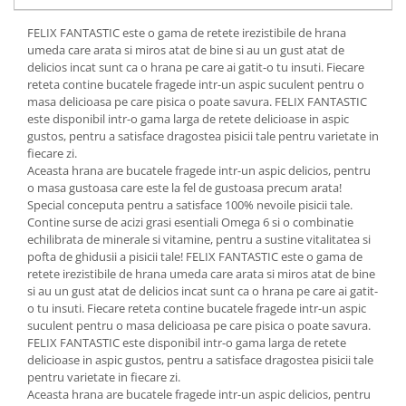
FELIX FANTASTIC este o gama de retete irezistibile de hrana
umeda care arata si miros atat de bine si au un gust atat de
delicios incat sunt ca o hrana pe care ai gatit-o tu insuti. Fiecare
reteta contine bucatele fragede intr-un aspic suculent pentru o
masa delicioasa pe care pisica o poate savura. FELIX FANTASTIC
este disponibil intr-o gama larga de retete delicioase in aspic
gustos, pentru a satisface dragostea pisicii tale pentru varietate in
fiecare zi.
Aceasta hrana are bucatele fragede intr-un aspic delicios, pentru
o masa gustoasa care este la fel de gustoasa precum arata!
Special conceputa pentru a satisface 100% nevoile pisicii tale.
Contine surse de acizi grasi esentiali Omega 6 si o combinatie
echilibrata de minerale si vitamine, pentru a sustine vitalitatea si
pofta de ghidusii a pisicii tale! FELIX FANTASTIC este o gama de
retete irezistibile de hrana umeda care arata si miros atat de bine
si au un gust atat de delicios incat sunt ca o hrana pe care ai gatit-
o tu insuti. Fiecare reteta contine bucatele fragede intr-un aspic
suculent pentru o masa delicioasa pe care pisica o poate savura.
FELIX FANTASTIC este disponibil intr-o gama larga de retete
delicioase in aspic gustos, pentru a satisface dragostea pisicii tale
pentru varietate in fiecare zi.
Aceasta hrana are bucatele fragede intr-un aspic delicios, pentru