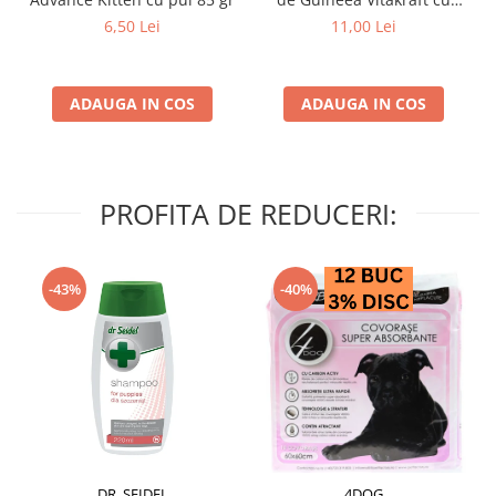
struguri & nuci 2 buc
6,50 Lei
11,00 Lei
ADAUGA IN COS
ADAUGA IN COS
PROFITA DE REDUCERI:
-43%
-40%
DR. SEIDEL
4DOG