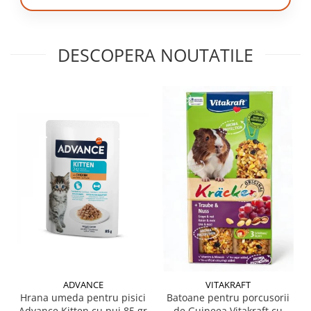
DESCOPERA NOUTATILE
ADVANCE
VITAKRAFT
Hrana umeda pentru pisici
Batoane pentru porcusorii
Advance Kitten cu pui 85 gr
de Guineea Vitakraft cu