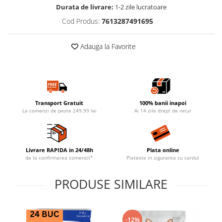
Durata de livrare:
1-2 zile lucratoare
Cod Produs:
7613287491695
Adauga la Favorite
Transport Gratuit
100% banii inapoi
La comenzi de peste 249.99 lei
Ai 14 zile drept de retur
Livrare RAPIDA in 24/48h
Plata online
de la confirmarea comenzii*
Plateste in siguranta cu cardul
PRODUSE SIMILARE
-12%