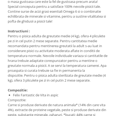
o masa gustoasa care este la fel de gustoasa precum arata!
Special conceputa pentru a satisface 100% nevoile pisicii tale.
Contine surse de acizi grasi esentiali Omega 6 si o combinatie
echilibrata de minerale si vitamine, pentru a sustine vitalitatea si
pofta de ghidusii a pisicii tale!
Instructiuni :
Pentru o pisica adulta de greutate medie (4 kg), ofera 4 pliculete
pe zi in cel putin 2 mese separate. Pentru cantitatea medie
recomandata pentru mentinerea greutatii la adult s-au luat in
considerare pisici cu activitate moderata aflate in conditii de
temperatura normale. Nevoile individuale variaza si cantitatile de
hrana trebuie adaptate corespunzator pentru a mentine o
greutate normala a pisicii. A se servi la temperatura camerei. Apa
proaspata si curata trebuie sa fie in permanenta la
dispozitie. Pentru o pisica adulta sterilizata de greutate medie (4
kg), ofera 3 pliculete pe zi in cel putin 2 mese separate.
Compozitie:
Felix Fantastic de Vita in aspic
Compozitie:
Carne si produse derivate de natura animala* (14% din care vita
4%), extracte de proteine vegetale, peste si produse derivate din
peste, substante minerale, zaharuri. *bucati: 44% carne si