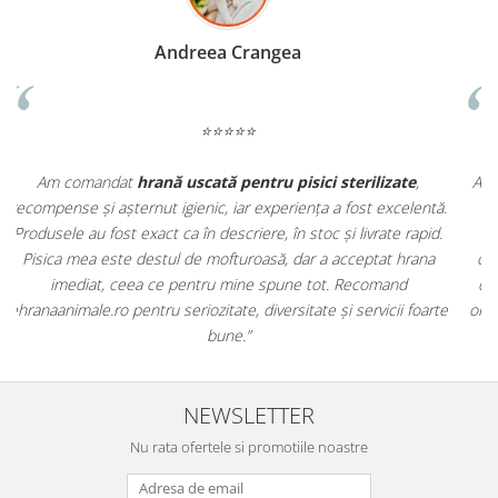
Madalina Stancea
⭐⭐⭐⭐⭐
Apreciez foarte mult faptul că pe
ehranaanimale.ro
găsesc nu
.
doar hrană, ci și produse din
farmacia veterinară
:
antiparazitare, suplimente și soluții de îngrijire. Este foarte
comod să pot comanda tot ce am nevoie pentru animalul meu
m
dintr-un singur loc. Livrarea a fost rapidă, iar produsele au fost
e
originale și în termen. Magazin serios, bine organizat și foarte util
t
pentru orice stăpân de animale.
NEWSLETTER
Nu rata ofertele si promotiile noastre