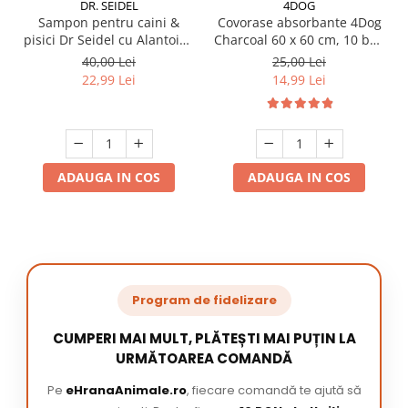
DR. SEIDEL
4DOG
Sampon pentru caini &
Covorase absorbante 4Dog
pisici Dr Seidel cu Alantoina
Charcoal 60 x 60 cm, 10 buc
220 ml
/ pachet
40,00 Lei
25,00 Lei
22,99 Lei
14,99 Lei
ADAUGA IN COS
ADAUGA IN COS
Program de fidelizare
CUMPERI MAI MULT, PLĂTEȘTI MAI PUȚIN LA
URMĂTOAREA COMANDĂ
Pe
eHranaAnimale.ro
, fiecare comandă te ajută să