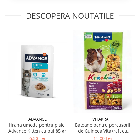
DESCOPERA NOUTATILE
ADVANCE
VITAKRAFT
Hrana umeda pentru pisici
Batoane pentru porcusorii
Advance Kitten cu pui 85 gr
de Guineea Vitakraft cu
struguri & nuci 2 buc
6,50 Lei
11,00 Lei