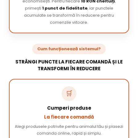
economisești. Pentru fiecare
10 RON cheltuiți
,
primești
1 punct de fidelitate
, iar punctele
acumulate se transformă în reducere pentru
comenzile viitoare.
Cum funcționează sistemul?
STRÂNGI PUNCTE LA FIECARE COMANDĂ ȘI LE
TRANSFORMI ÎN REDUCERE
🛒
Cumperi produse
La fiecare comandă
Alegi produsele potrivite pentru animalul tău și plasezi
comanda online, rapid și simplu.