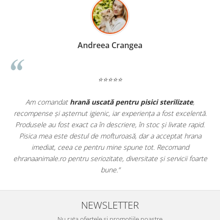
Madalina Stancea
⭐⭐⭐⭐⭐
Apreciez foarte mult faptul că pe
ehranaanimale.ro
găsesc nu
ă.
doar hrană, ci și produse din
farmacia veterinară
:
.
antiparazitare, suplimente și soluții de îngrijire. Este foarte
comod să pot comanda tot ce am nevoie pentru animalul meu
dintr-un singur loc. Livrarea a fost rapidă, iar produsele au fost
te
originale și în termen. Magazin serios, bine organizat și foarte util
pentru orice stăpân de animale.
NEWSLETTER
Nu rata ofertele si promotiile noastre