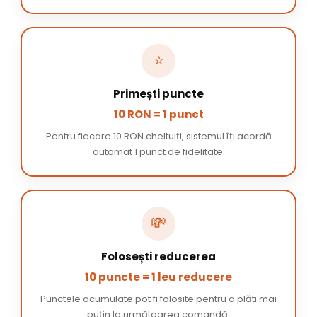
⭐
Primești puncte
10 RON = 1 punct
Pentru fiecare 10 RON cheltuiți, sistemul îți acordă
automat 1 punct de fidelitate.
💸
Folosești reducerea
10 puncte = 1 leu reducere
Punctele acumulate pot fi folosite pentru a plăti mai
puțin la următoarea comandă.