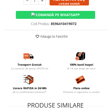
LIVRARE RAPIDĂ!
COMANDĂ PE WHATSAPP
Cod Produs:
8596410419072
Adauga la Favorite
Transport Gratuit
100% banii inapoi
La comenzi de peste 249.99 lei
Ai 14 zile drept de retur
Livrare RAPIDA in 24/48h
Plata online
de la confirmarea comenzii*
Plateste in siguranta cu cardul
PRODUSE SIMILARE