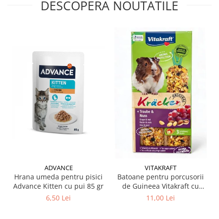
DESCOPERA NOUTATILE
ADVANCE
VITAKRAFT
Hrana umeda pentru pisici
Batoane pentru porcusorii
Advance Kitten cu pui 85 gr
de Guineea Vitakraft cu
struguri & nuci 2 buc
6,50 Lei
11,00 Lei