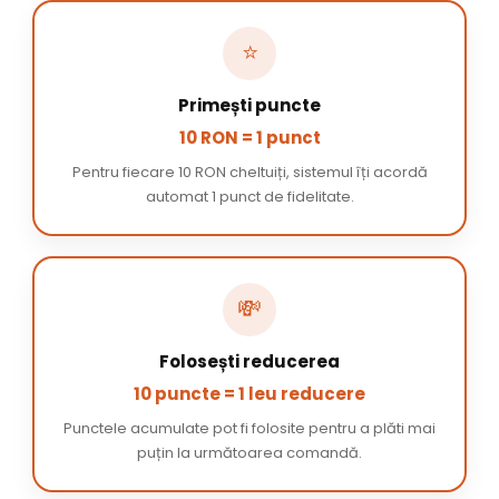
⭐
Primești puncte
10 RON = 1 punct
Pentru fiecare 10 RON cheltuiți, sistemul îți acordă
automat 1 punct de fidelitate.
💸
Folosești reducerea
10 puncte = 1 leu reducere
Punctele acumulate pot fi folosite pentru a plăti mai
puțin la următoarea comandă.