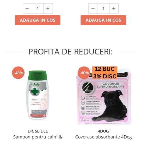
ADAUGA IN COS
ADAUGA IN COS
PROFITA DE REDUCERI:
-43%
-40%
DR. SEIDEL
4DOG
Sampon pentru caini &
Covorase absorbante 4Dog