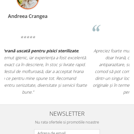
Madalina Stancea
⭐⭐⭐⭐⭐
Apreciez foarte mult faptul că pe
ehranaanimale.ro
găsesc nu
.
doar hrană, ci și produse din
farmacia veterinară
:
antiparazitare, suplimente și soluții de îngrijire. Este foarte
comod să pot comanda tot ce am nevoie pentru animalul meu
m
dintr-un singur loc. Livrarea a fost rapidă, iar produsele au fost
e
originale și în termen. Magazin serios, bine organizat și foarte util
t
pentru orice stăpân de animale.
NEWSLETTER
Nu rata ofertele si promotiile noastre