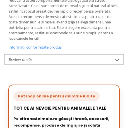
reducand astfel comportamentele distrugatoare si stresul.
Atractivitate: Cainii sunt atrasi de mirosul si gustul natural al pielii,
astfel incat osul presat devine rapid o recompensa preferata.
Aceasta recompensa de mestecat este ideala pentru cainii de
toate dimensiunile si rasele, avand grija sa alegi dimensiunea
potrivita pentru cainele tau. Este o alegere excelenta pentru
antrenamente, rasfaturi ocazionale sau pur si simplu pentru a
face cainele fericit!
Informatii conformitate produs
Review-uri
(0)
Petshop online pentru animale iubite
TOT CE AI NEVOIE PENTRU ANIMALELE TALE
Pe eHranaAnimale.ro găsești hrană, accesorii,
recompense, produse de îngrijire și soluții