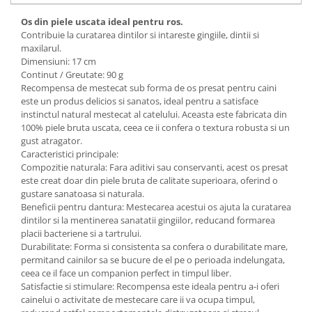
Os din piele uscata ideal pentru ros.
Contribuie la curatarea dintilor si intareste gingiile, dintii si
maxilarul.
Dimensiuni: 17 cm
Continut / Greutate: 90 g
Recompensa de mestecat sub forma de os presat pentru caini
este un produs delicios si sanatos, ideal pentru a satisface
instinctul natural mestecat al catelului. Aceasta este fabricata din
100% piele bruta uscata, ceea ce ii confera o textura robusta si un
gust atragator.
Caracteristici principale:
Compozitie naturala: Fara aditivi sau conservanti, acest os presat
este creat doar din piele bruta de calitate superioara, oferind o
gustare sanatoasa si naturala.
Beneficii pentru dantura: Mestecarea acestui os ajuta la curatarea
dintilor si la mentinerea sanatatii gingiilor, reducand formarea
placii bacteriene si a tartrului.
Durabilitate: Forma si consistenta sa confera o durabilitate mare,
permitand cainilor sa se bucure de el pe o perioada indelungata,
ceea ce il face un companion perfect in timpul liber.
Satisfactie si stimulare: Recompensa este ideala pentru a-i oferi
cainelui o activitate de mestecare care ii va ocupa timpul,