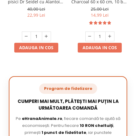
pisici Dr Seidel cu Alantoina
Charcoal 60 x 60 cm, 10 buc
220 ml
/ pachet
40,00 Lei
25,00 Lei
22,99 Lei
14,99 Lei
ADAUGA IN COS
ADAUGA IN COS
Program de fidelizare
CUMPERI MAI MULT, PLĂTEȘTI MAI PUȚIN LA
URMĂTOAREA COMANDĂ
Pe
eHranaAnimale.ro
, fiecare comandă te ajută să
economisești. Pentru fiecare
10 RON cheltuiți
,
primești
1 punct de fidelitate
, iar punctele