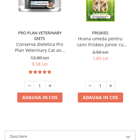
PRO PLAN VETERINARY
FRISKIES
DIETS
Hrana umeda pentru
Conserva dietetica Pro
caini Friskies Junior cu
cai
Plan Veterinary Cat and
pui & mazare 85 gr
2,50 Lei
Dog Convalescence 195
12,00 Lei
1,89 Lei
gr
9,58 Lei
ADAUGA IN COS
ADAUGA IN COS
Descriere