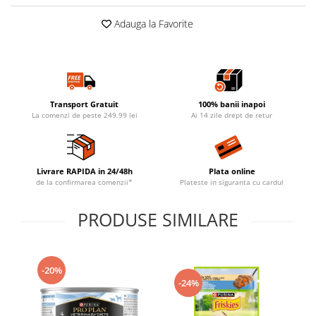
Adauga la Favorite
Transport Gratuit
100% banii inapoi
La comenzi de peste 249.99 lei
Ai 14 zile drept de retur
Livrare RAPIDA in 24/48h
Plata online
de la confirmarea comenzii*
Plateste in siguranta cu cardul
PRODUSE SIMILARE
-20%
-24%