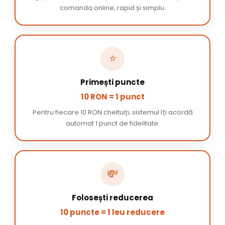
comanda online, rapid și simplu.
⭐
Primești puncte
10 RON = 1 punct
Pentru fiecare 10 RON cheltuiți, sistemul îți acordă
automat 1 punct de fidelitate.
💸
Folosești reducerea
10 puncte = 1 leu reducere