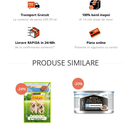
Transport Gratuit
100% banii inapoi
La comenzi de peste 249.99 lei
Ai 14 zile drept de retur
Livrare RAPIDA in 24/48h
Plata online
de la confirmarea comenzii*
Plateste in siguranta cu cardul
PRODUSE SIMILARE
-20%
-24%