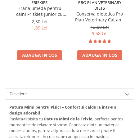
FRISKIES
PRO PLAN VETERINARY
Hrana umeda pentru
DIETS
Conserva dietetica Pro
caini Friskies Junior cu
cai
Plan Veterinary Cat and
pui & mazare 85 gr
2,50 Lei
Dog Convalescence 195
12,00 Lei
1,89 Lei
gr
9,58 Lei
ADAUGA IN COS
ADAUGA IN COS
Descriere
Patura Mimi pentru Pisici – Confort si caldura intr-un
design adorabil
Rasfata-ti pisica cu
Patura Mimi de la Trixie
, perfecta pentru
momentele de relaxare si somn. Fabricata dintr-un material
moale si pufos, patura asigura caldura necesara si poate fi
asezata oriunde – in culcus, pe canapea sau in masina.