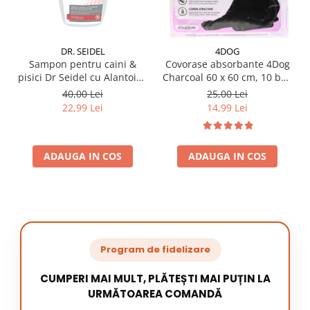
DR. SEIDEL
4DOG
Sampon pentru caini &
Covorase absorbante 4Dog
pisici Dr Seidel cu Alantoina
Charcoal 60 x 60 cm, 10 buc
220 ml
/ pachet
40,00 Lei
25,00 Lei
22,99 Lei
14,99 Lei
ADAUGA IN COS
ADAUGA IN COS
Program de fidelizare
CUMPERI MAI MULT, PLĂTEȘTI MAI PUȚIN LA
URMĂTOAREA COMANDĂ