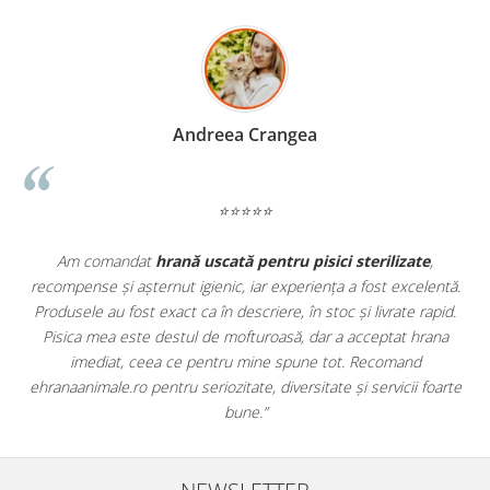
Madalina Stancea
⭐⭐⭐⭐⭐
e
,
Apreciez foarte mult faptul că pe
ehranaanimale.ro
găsesc n
lentă.
doar hrană, ci și produse din
farmacia veterinară
:
rapid.
antiparazitare, suplimente și soluții de îngrijire. Este foarte
rana
comod să pot comanda tot ce am nevoie pentru animalul me
dintr-un singur loc. Livrarea a fost rapidă, iar produsele au fos
foarte
originale și în termen. Magazin serios, bine organizat și foarte ut
pentru orice stăpân de animale.