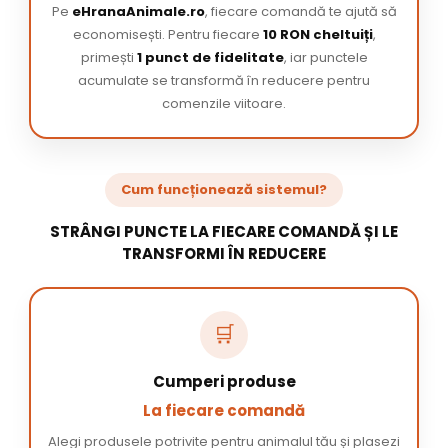
Pe
eHranaAnimale.ro
, fiecare comandă te ajută să
economisești. Pentru fiecare
10 RON cheltuiți
,
primești
1 punct de fidelitate
, iar punctele
acumulate se transformă în reducere pentru
comenzile viitoare.
Cum funcționează sistemul?
STRÂNGI PUNCTE LA FIECARE COMANDĂ ȘI LE
TRANSFORMI ÎN REDUCERE
🛒
Cumperi produse
La fiecare comandă
Alegi produsele potrivite pentru animalul tău și plasezi