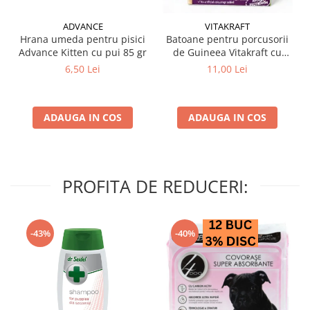
ADVANCE
VITAKRAFT
Hrana umeda pentru pisici
Batoane pentru porcusorii
Advance Kitten cu pui 85 gr
de Guineea Vitakraft cu
struguri & nuci 2 buc
6,50 Lei
11,00 Lei
ADAUGA IN COS
ADAUGA IN COS
PROFITA DE REDUCERI:
-43%
-40%