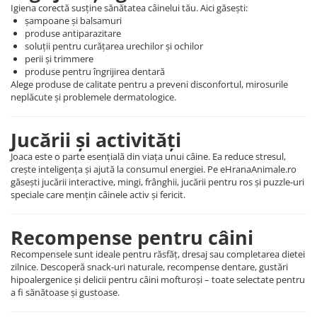
Igiena corectă susține sănătatea câinelui tău. Aici găsești:
șampoane și balsamuri
produse antiparazitare
soluții pentru curățarea urechilor și ochilor
perii și trimmere
produse pentru îngrijirea dentară
Alege produse de calitate pentru a preveni disconfortul, mirosurile
neplăcute și problemele dermatologice.
Jucării și activități
Joaca este o parte esențială din viața unui câine. Ea reduce stresul,
crește inteligența și ajută la consumul energiei. Pe eHranaAnimale.ro
găsești jucării interactive, mingi, frânghii, jucării pentru ros și puzzle-uri
speciale care mențin câinele activ și fericit.
Recompense pentru câini
Recompensele sunt ideale pentru răsfăț, dresaj sau completarea dietei
zilnice. Descoperă snack-uri naturale, recompense dentare, gustări
hipoalergenice și delicii pentru câini mofturoși – toate selectate pentru
a fi sănătoase și gustoase.