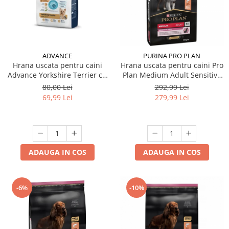
ADVANCE
PURINA PRO PLAN
Hrana uscata pentru caini
Hrana uscata pentru caini Pro
Advance Yorkshire Terrier cu
Plan Medium Adult Sensitive
pui 1,5 kg
Skin cu somon 14 kg
80,00 Lei
292,99 Lei
69,99 Lei
279,99 Lei
ADAUGA IN COS
ADAUGA IN COS
-6%
-10%