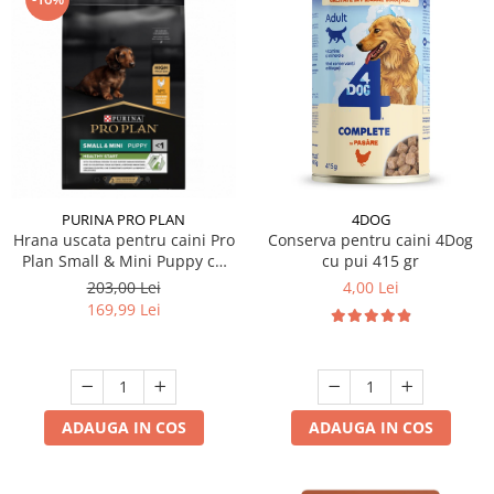
PURINA PRO PLAN
4DOG
Hrana uscata pentru caini Pro
Conserva pentru caini 4Dog
Plan Small & Mini Puppy cu
cu pui 415 gr
pui 7 kg
203,00 Lei
4,00 Lei
169,99 Lei
ADAUGA IN COS
ADAUGA IN COS