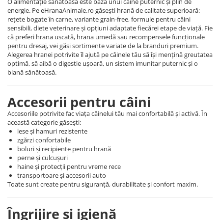
O alimentație sănătoasă este baza unui câine puternic și plin de
energie. Pe eHranaAnimale.ro găsești hrană de calitate superioară:
rețete bogate în carne, variante grain-free, formule pentru câini
sensibili, diete veterinare și opțiuni adaptate fiecărei etape de viață. Fie
că preferi hrana uscată, hrana umedă sau recompensele funcționale
pentru dresaj, vei găsi sortimente variate de la branduri premium.
Alegerea hranei potrivite îl ajută pe câinele tău să își mențină greutatea
optimă, să aibă o digestie ușoară, un sistem imunitar puternic și o
blană sănătoasă.
Accesorii pentru câini
Accesoriile potrivite fac viața câinelui tău mai confortabilă și activă. În
această categorie găsești:
lese și hamuri rezistente
zgărzi confortabile
boluri și recipiente pentru hrană
perne și culcușuri
haine și protecții pentru vreme rece
transportoare și accesorii auto
Toate sunt create pentru siguranță, durabilitate și confort maxim.
Îngrijire și igienă