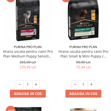
PURINA PRO PLAN
PURINA PRO PLAN
Hrana uscata pentru caini Pro
Hrana uscata pentru caini Pro
Plan Medium Puppy Sensitive
Plan Small & Mini Puppy cu
Skin cu somon 12 kg
pui 3 kg
265,00 Lei
90,00 Lei
239,99 Lei
75,44 Lei
ADAUGA IN COS
ADAUGA IN COS
-16%