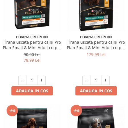
PURINA PRO PLAN
PURINA PRO PLAN
Hrana uscata pentru caini Pro
Hrana uscata pentru caini Pro
Plan Small & Mini Adult cu pui
Plan Small & Mini Adult cu pui
3 kg
7 kg
90,00 Lei
179,99 Lei
78,99 Lei
ADAUGA IN COS
ADAUGA IN COS
-6%
-6%