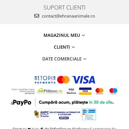
SUPORT CLIENTI
contact@ehranaanimale.ro
MAGAZINUL MEU
CLIENTI
DATE COMERCIALE
Creat cu ❤ și cu 🧠 de TrifanDan.ro
Platforma E-commerce by