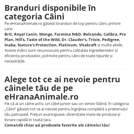
Branduri disponibile în
categoria Câini
Pe eHranaAnimale.ro găsești branduri de top pentru câini, printre
care:
Brit, Royal Canin, Monge, Farmina N&D, Belcando, Calibra, Pro
Plan, Hill’s, Taste of the Wild, Dr. Clauder’s, Trixie, Pedigree,
Inaba, Nature’s Protection, Platinum, Vitakraft
și multe altele.
Aceste mărci sunt recunoscute pentru calitatea ingredientelor și
eficiența produselor, potrivite pentru câini de toate tipurile și
necesitățile.
Alege tot ce ai nevoie pentru
câinele tău de pe
eHranaAnimale.ro
Fie că ai un câine activ, un cățel junior sau un senior blând, în categoria
„Câini” găsești tot ce ai nevoie pentru îngrijirea completă a prietenului
tău patruped. Prețuri avantajoase, diversitate mare de produse și
livrare rapidă în toată țara.
Comandă chiar azi produsele favorite ale câinelui tău!