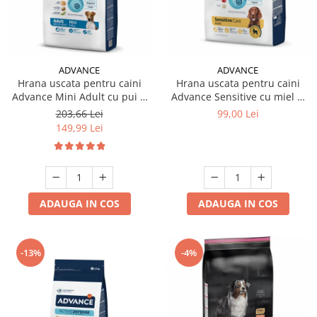
Hrana uscata
Hrana umeda
Hrana uscata caini
Hrana uscata
Hrana umeda pisici
Caine Junior
Caine Adult
Pisica Adult
ADVANCE
ADVANCE
Hrana uscata pentru caini
Hrana uscata pentru caini
Caine Senior
Pisica Junior
Advance Mini Adult cu pui &
Advance Sensitive cu miel &
Oferta 2 saci
Pisica Senior
orez 7 kg
orez 3 kg
203,66 Lei
99,00 Lei
Igiena caini
Pisica Sterilizata
149,99 Lei
Ingrijire pisici
Cosmetica & produse de igiena
Covorase & Scutece
Asternut igienic
Solutii auriculare
Igiena pisici
Solutii curatare
Sampoane pisici
ADAUGA IN COS
ADAUGA IN COS
Solutii dentare
Oferte
Solutii oftalmice
Recompense pisici
-13%
-4%
Oferte
Recompense caini