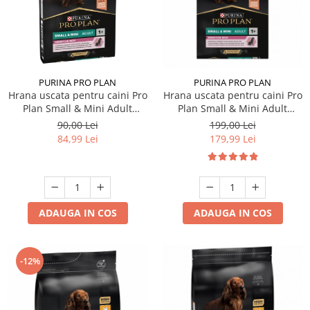
PURINA PRO PLAN
PURINA PRO PLAN
Hrana uscata pentru caini Pro
Hrana uscata pentru caini Pro
Plan Small & Mini Adult
Plan Small & Mini Adult
Sensitive Skin cu somon 3 kg
Sensitive Skin cu somon 7 kg
90,00 Lei
199,00 Lei
84,99 Lei
179,99 Lei
ADAUGA IN COS
ADAUGA IN COS
-12%