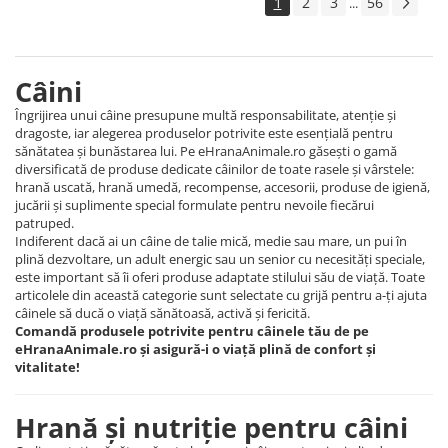
1
2
3
56
...
Câini
Îngrijirea unui câine presupune multă responsabilitate, atenție și
dragoste, iar alegerea produselor potrivite este esențială pentru
sănătatea și bunăstarea lui. Pe eHranaAnimale.ro găsești o gamă
diversificată de produse dedicate câinilor de toate rasele și vârstele:
hrană uscată, hrană umedă, recompense, accesorii, produse de igienă,
jucării și suplimente special formulate pentru nevoile fiecărui
patruped.
Indiferent dacă ai un câine de talie mică, medie sau mare, un pui în
plină dezvoltare, un adult energic sau un senior cu necesități speciale,
este important să îi oferi produse adaptate stilului său de viață. Toate
articolele din această categorie sunt selectate cu grijă pentru a-ți ajuta
câinele să ducă o viață sănătoasă, activă și fericită.
Comandă produsele potrivite pentru câinele tău de pe
eHranaAnimale.ro și asigură-i o viață plină de confort și
vitalitate!
Hrană și nutriție pentru câini