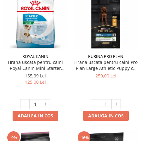
ROYAL CANIN
PURINA PRO PLAN
Hrana uscata pentru caini
Hrana uscata pentru caini Pro
Royal Canin Mini Starter
Plan Large Athletic Puppy cu
Mother & Babydog 4 kg
pui 12 kg
155,99 Lei
250,00 Lei
125,00 Lei
ADAUGA IN COS
ADAUGA IN COS
-9%
-16%