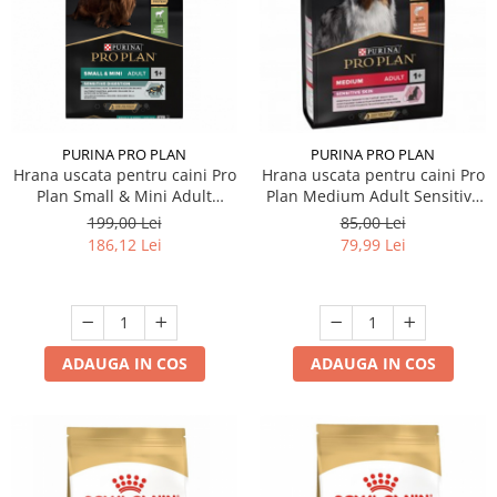
PURINA PRO PLAN
PURINA PRO PLAN
Hrana uscata pentru caini Pro
Hrana uscata pentru caini Pro
Plan Small & Mini Adult
Plan Medium Adult Sensitive
Sensitive Digestion cu miel 7
Skin cu somon 3 kg
199,00 Lei
85,00 Lei
kg
186,12 Lei
79,99 Lei
ADAUGA IN COS
ADAUGA IN COS