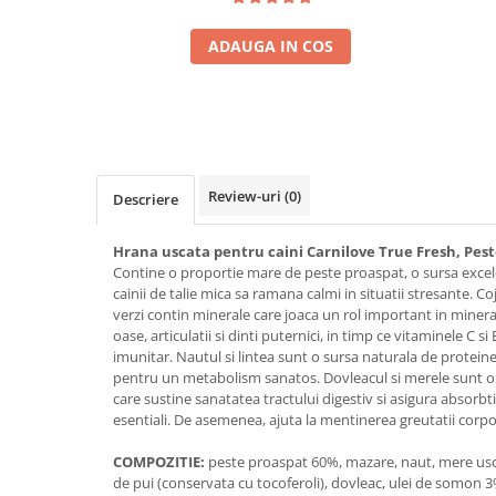
ADAUGA IN COS
Review-uri
(0)
Descriere
Hrana uscata pentru caini Carnilove True Fresh, Pest
Contine o proportie mare de peste proaspat, o sursa excel
cainii de talie mica sa ramana calmi in situatii stresante. Co
verzi contin minerale care joaca un rol important in minera
oase, articulatii si dinti puternici, in timp ce vitaminele C s
imunitar. Nautul si lintea sunt o sursa naturala de protein
pentru un metabolism sanatos. Dovleacul si merele sunt o su
care sustine sanatatea tractului digestiv si asigura absorbti
esentiali. De asemenea, ajuta la mentinerea greutatii corp
COMPOZITIE:
peste proaspat 60%, mazare, naut, mere usca
de pui (conservata cu tocoferoli), dovleac, ulei de somon 