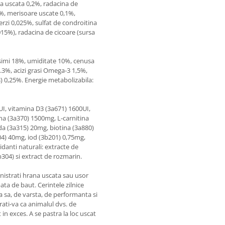
na uscata 0,2%, radacina de
1%, merisoare uscate 0,1%,
rzi 0,025%, sulfat de condroitina
15%), radacina de cicoare (sursa
simi 18%, umiditate 10%, cenusa
0.3%, acizi grasi Omega-3 1,5%,
3) 0,25%. Energie metabolizabila:
0UI, vitamina D3 (3a671) 1600UI,
na (3a370) 1500mg, L-carnitina
da (3a315) 20mg, biotina (3a880)
04) 40mg, iod (3b201) 0,75mg,
danti naturali: extracte de
1b304) si extract de rozmarin.
istrati hrana uscata sau usor
ta de baut. Cerintele zilnice
ea sa, de varsta, de performanta si
rati-va ca animalul dvs. de
 in exces. A se pastra la loc uscat