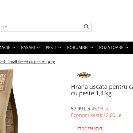
MACIE
PASARI
PESTI
PORUMBEI
ROZATOARE
resh Small Breed cu peste 1,4 kg
Hrana uscata pentru ca
cu peste 1,4 kg
57,99 Lei
45,99 Lei
Economisesti:
12,00
Lei
STOC EPUIZAT