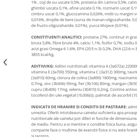
1% , coji de ou uscate 0,5%, proteina din Lemna 0,5%, cati
ghimbir uscata 0,1%, afine uscate 0,1%, rozmarin uscat 0,
cimbru uscat 0,1%, glucozamina 0,026%, midii cu margini ve
0,016%, drojdie de bere (sursa de manan-oligozaharide, 0,0
de fructo-oligozaharide, 0,01%), yucca Mojave (0,01%).
CONSTITUENTI ANALITICI:
proteine 27%, continut in gra
bruta 5,8%, fibre brute 4%, calciu 1,1%, fosfor 0,7%, sodiu 
acizi grasi Omega-6 1,6%, EPA (20:5 n-3) 0,2%, DHA (22:6 n-
3855 kcal/kg.
ADITIVI/KG:
Aditivi nutritionali: vitamina A (3a672a) 2200
vitamina E (3a700) 550mg, vitamina C (3a312) 300mg, tauri
(3a910) 60mg, clorura de colina (3a890) 1800mg, niacinami
0,7mg, zinc (3b606) 95mg, fier (3b106) 80mg, mangan (3b5
cupru (3b406) 17mg, seleniu (3b810) 0,2mg. Contine antioxi
tocoferol din ulei vegetal (1b306(i)), palmitat de ascorbil (
INDICATII DE HRANIRE SI CONDITII DE PASTRARE:
admin
umezita. Oferiti intotdeauna cainelui suficienta apa proaspa
nutritionale ale cainelui pot diferi in functie de dimensiun
de mediu. Pentru a-si mentine o conditie fizica buna, asigu
companie face o multime de exercitii fizice si nu este hranit
si racoros.