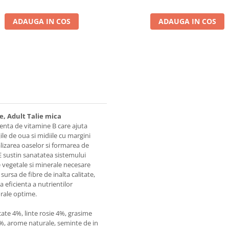
ADAUGA IN COS
ADAUGA IN COS
e, Adult Talie mica
enta de vitamine B care ajuta
jile de oua si midiile cu margini
lizarea oaselor si formarea de
i E sustin sanatatea sistemului
e vegetale si minerale necesare
rsa de fibre de inalta calitate,
a eficienta a nutrientilor
orale optime.
te 4%, linte rosie 4%, grasime
3%, arome naturale, seminte de in