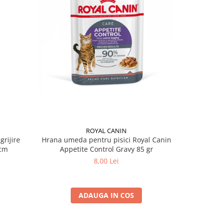
ROYAL CANIN
grijire
Hrana umeda pentru pisici Royal Canin
Hrana ume
 x 13 cm
Appetite Control Gravy 85 gr
Ag
8,00 Lei
ADAUGA IN COS