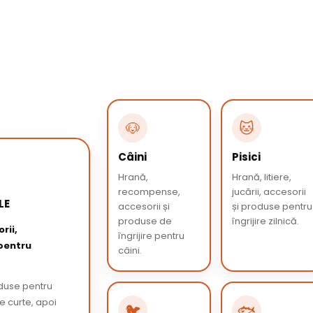
🐶
🐱
Câini
Pisici
Hrană,
Hrană, litiere,
recompense,
jucării, accesorii
LE
accesorii și
și produse pentru
produse de
îngrijire zilnică.
rii,
îngrijire pentru
 pentru
câini.
oduse pentru
de curte, apoi
🐦
🐟