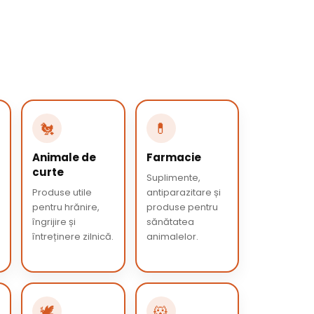
🐔
💊
Animale de
Farmacie
curte
Suplimente,
Produse utile
antiparazitare și
pentru hrănire,
produse pentru
îngrijire și
sănătatea
întreținere zilnică.
animalelor.
🕊️
🐹