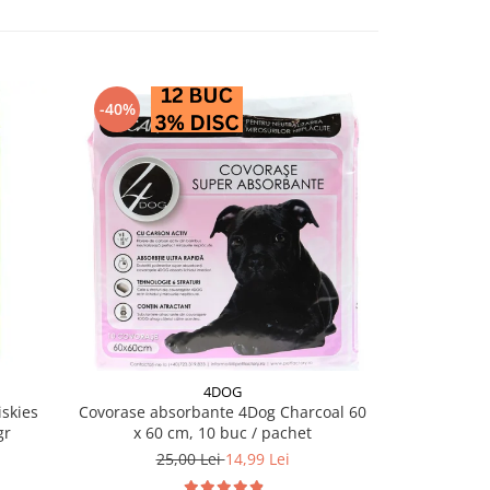
-40%
-28%
4DOG
PRO PL
skies
Covorase absorbante 4Dog Charcoal 60
Conserva diet
gr
x 60 cm, 10 buc / pachet
EN Ga
25,00 Lei
14,99 Lei
18