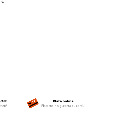
are
4/48h
Plata online
nzii*
Plateste in siguranta cu cardul