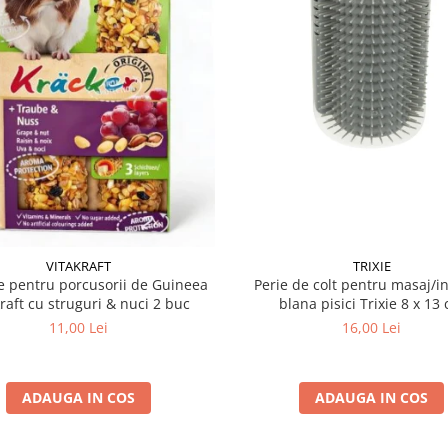
VITAKRAFT
TRIXIE
 pentru porcusorii de Guineea
Perie de colt pentru masaj/in
kraft cu struguri & nuci 2 buc
blana pisici Trixie 8
11,00 Lei
16,00 Lei
ADAUGA IN COS
ADAUGA IN COS