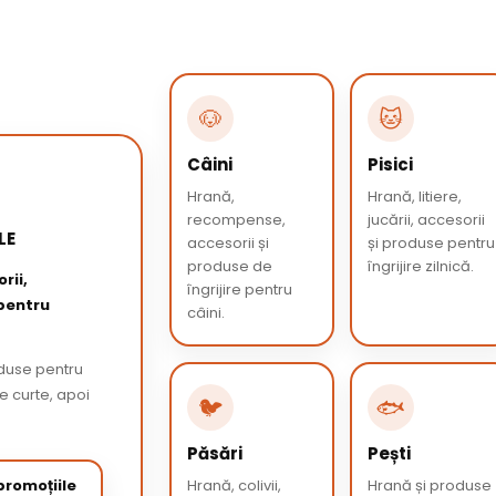
🐶
🐱
Câini
Pisici
Hrană,
Hrană, litiere,
recompense,
jucării, accesorii
LE
accesorii și
și produse pentru
produse de
îngrijire zilnică.
rii,
îngrijire pentru
 pentru
câini.
oduse pentru
de curte, apoi
🐦
🐟
Păsări
Pești
romoțiile
Hrană, colivii,
Hrană și produse