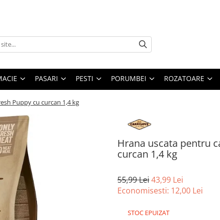
MACIE
PASARI
PESTI
PORUMBEI
ROZATOARE
resh Puppy cu curcan 1,4 kg
Hrana uscata pentru c
curcan 1,4 kg
55,99 Lei
43,99 Lei
Economisesti:
12,00
Lei
STOC EPUIZAT