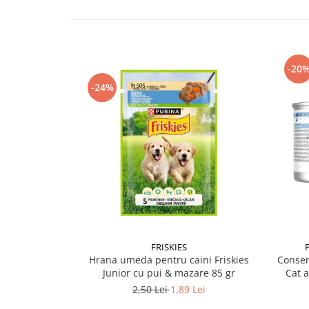
-20
-24%
FRISKIES
Hrana umeda pentru caini Friskies
Conser
Junior cu pui & mazare 85 gr
Cat 
2,50 Lei
1,89 Lei