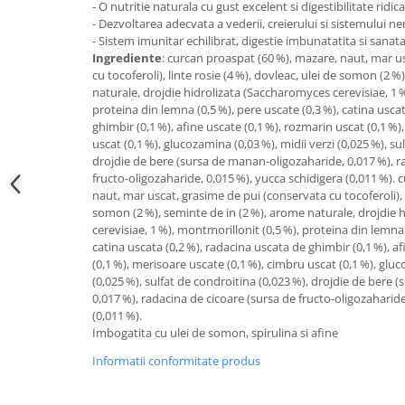
- O nutritie naturala cu gust excelent si digestibilitate ridic
- Dezvoltarea adecvata a vederii, creierului si sistemului ne
- Sistem imunitar echilibrat, digestie imbunatatita si sanat
Ingrediente
: curcan proaspat (60 %), mazare, naut, mar u
cu tocoferoli), linte rosie (4 %), dovleac, ulei de somon (2 
naturale, drojdie hidrolizata (Saccharomyces cerevisiae, 1 %
proteina din lemna (0,5 %), pere uscate (0,3 %), catina usca
ghimbir (0,1 %), afine uscate (0,1 %), rozmarin uscat (0,1 %
uscat (0,1 %), glucozamina (0,03 %), midii verzi (0,025 %), su
drojdie de bere (sursa de manan-oligozaharide, 0,017 %), r
fructo-oligozaharide, 0,015 %), yucca schidigera (0,011 %).
naut, mar uscat, grasime de pui (conservata cu tocoferoli), l
somon (2 %), seminte de in (2 %), arome naturale, drojdie 
cerevisiae, 1 %), montmorillonit (0,5 %), proteina din lemna 
catina uscata (0,2 %), radacina uscata de ghimbir (0,1 %), a
(0,1 %), merisoare uscate (0,1 %), cimbru uscat (0,1 %), gluc
(0,025 %), sulfat de condroitina (0,023 %), drojdie de bere
0,017 %), radacina de cicoare (sursa de fructo-oligozaharide
(0,011 %).
Imbogatita cu ulei de somon, spirulina si afine
Informatii conformitate produs