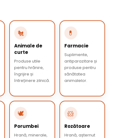
🐔
💊
Animale de
Farmacie
curte
Suplimente,
Produse utile
antiparazitare și
pentru hrănire,
produse pentru
îngrijire și
sănătatea
întreținere zilnică.
animalelor.
🕊️
🐹
Porumbei
Rozătoare
Hrană, minerale,
Hrană, așternut