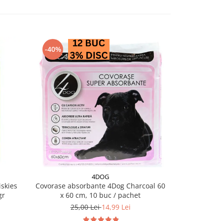
-40%
4DOG
skies
Covorase absorbante 4Dog Charcoal 60
Salam pentru 
gr
x 60 cm, 10 buc / pachet
25,00 Lei
14,99 Lei