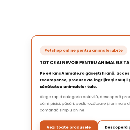
Petshop online pentru animale iubite
TOT CE AI NEVOIE PENTRU ANIMALELE TA
Pe eHranaAnimale.ro găsești hrană, acceso
recompense, produse de îngrijire și soluții
sănătatea animalelor tale.
Alege rapid categoria potrivită, descoperă pr
câini, pisici, păsări, pești, rozătoare și animale 
comandă simplu online.
Vezi toate produsele
Descoperă p