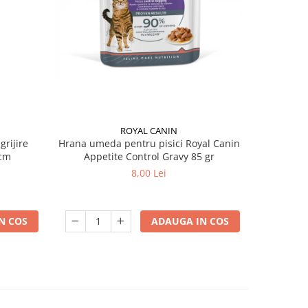
ROYAL CANIN
grijire
Hrana umeda pentru pisici Royal Canin
Hrana ume
 x 13 cm
Appetite Control Gravy 85 gr
Ag
8,00 Lei
N COS
ADAUGA IN COS