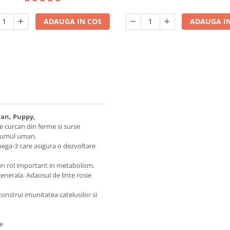
ADAUGA IN COS
ADAUGA IN
can, Puppy,
e curcan din ferme si surse
nsumul uman.
mega-3 care asigura o dezvoltare
 un rol important in metabolism,
nerala. Adaosul de linte rosie
construi imunitatea catelusilor si
ne