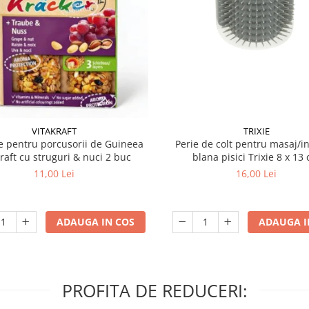
VITAKRAFT
TRIXIE
 pentru porcusorii de Guineea
Perie de colt pentru masaj/in
kraft cu struguri & nuci 2 buc
blana pisici Trixie 8
11,00 Lei
16,00 Lei
ADAUGA IN COS
ADAUGA I
PROFITA DE REDUCERI: