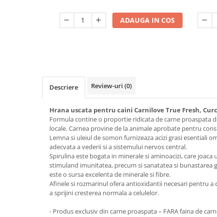
ADAUGA IN COS
Review-uri
(0)
Descriere
Hrana uscata pentru caini Carnilove True Fresh, Cur
Formula contine o proportie ridicata de carne proaspata d
locale. Carnea provine de la animale aprobate pentru co
Lemna si uleiul de somon furnizeaza acizi grasi esentiali o
adecvata a vederii si a sistemului nervos central.
Spirulina este bogata in minerale si aminoacizi, care joaca
stimuland imunitatea, precum si sanatatea si bunastarea ge
este o sursa excelenta de minerale si fibre.
Afinele si rozmarinul ofera antioxidantii necesari pentru a 
a sprijini cresterea normala a celulelor.
- Produs exclusiv din carne proaspata – FARA faina de car