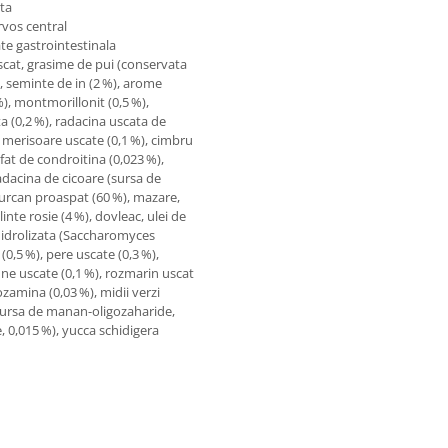
ata
rvos central
ate gastrointestinala
scat, grasime de pui (conservata
%), seminte de in (2 %), arome
), montmorillonit (0,5 %),
ta (0,2 %), radacina uscata de
), merisoare uscate (0,1 %), cimbru
lfat de condroitina (0,023 %),
adacina de cicoare (sursa de
 curcan proaspat (60 %), mazare,
inte rosie (4 %), dovleac, ulei de
hidrolizata (Saccharomyces
(0,5 %), pere uscate (0,3 %),
fine uscate (0,1 %), rozmarin uscat
ozamina (0,03 %), midii verzi
 (sursa de manan-oligozaharide,
, 0,015 %), yucca schidigera