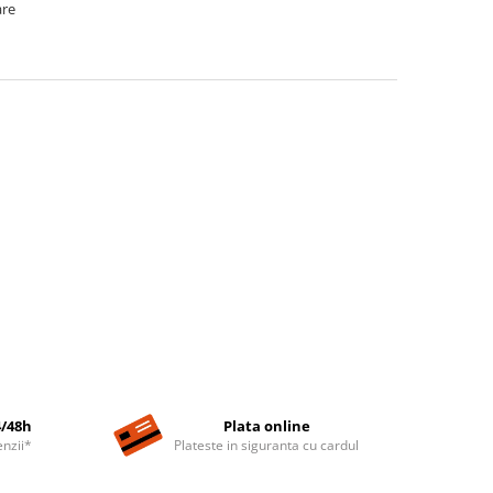
are
4/48h
Plata online
nzii*
Plateste in siguranta cu cardul