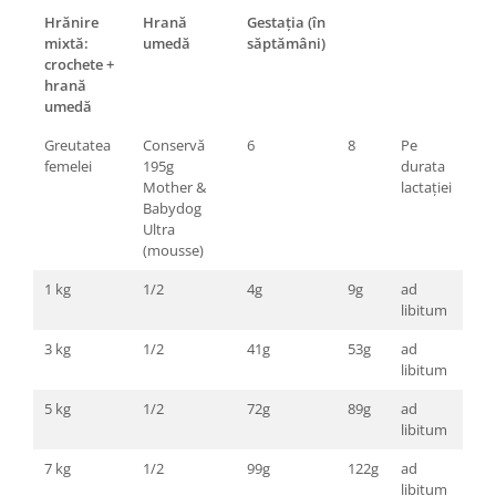
Hrănire
Hrană
Gestația (în
mixtă:
umedă
săptămâni)
crochete +
hrană
umedă
Greutatea
Conservă
6
8
Pe
femelei
195g
durata
Mother &
lactației
Babydog
Ultra
(mousse)
1 kg
1/2
4g
9g
ad
libitum
3 kg
1/2
41g
53g
ad
libitum
5 kg
1/2
72g
89g
ad
libitum
7 kg
1/2
99g
122g
ad
libitum