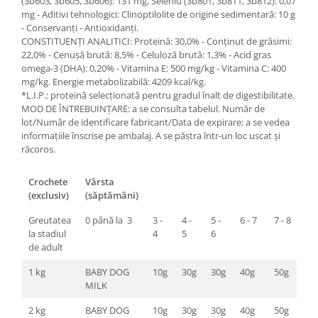
(3b603, 3b605, 3b606): 131 mg, Seleniu (3b801, 3b811, 3b812): 0,07
mg - Aditivi tehnologici: Clinoptilolite de origine sedimentară: 10 g
- Conservanţi - Antioxidanţi.
CONSTITUENŢI ANALITICI: Proteină: 30,0% - Conţinut de grăsimi:
22,0% - Cenuşă brută: 8,5% - Celuloză brută: 1,3% - Acid gras
omega-3 (DHA): 0,20% - Vitamina E: 500 mg/kg - Vitamina C: 400
mg/kg. Energie metabolizabilă: 4209 kcal/kg.
*L.I.P.: proteină selecţionată pentru gradul înalt de digestibilitate.
MOD DE ÎNTREBUINŢARE: a se consulta tabelul. Număr de
lot/Număr de identificare fabricant/Data de expirare: a se vedea
informaţiile înscrise pe ambalaj. A se păstra într-un loc uscat şi
răcoros.
Crochete
Vârsta
(exclusiv)
(săptămâni)
Greutatea
0 până la 3
3 -
4 -
5 -
6 - 7
7 - 8
la stadiul
4
5
6
de adult
1 kg
BABY DOG
10g
30g
30g
40g
50g
MILK
2 kg
BABY DOG
10g
30g
30g
40g
50g