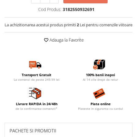
Cod Produs:
3182550932691
La achizitionarea acestui produs primiti
2
Lei pentru comenzile viitoare
Adauga la Favorite
Transport Gratuit
100% banii inapoi
La comenzi de peste 249.99 lei
Ai 14 zile drept de retur
Livrare RAPIDA in 24/48h
Plata online
de la confirmarea comenzii*
Plateste in siguranta cu cardul
PACHETE SI PROMOTII