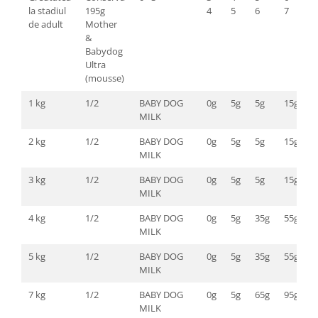
la stadiul
195g
4
5
6
7
de adult
Mother
&
Babydog
Ultra
(mousse)
1 kg
1/2
BABY DOG
0g
5g
5g
15g
2
MILK
2 kg
1/2
BABY DOG
0g
5g
5g
15g
2
MILK
3 kg
1/2
BABY DOG
0g
5g
5g
15g
2
MILK
4 kg
1/2
BABY DOG
0g
5g
35g
55g
7
MILK
5 kg
1/2
BABY DOG
0g
5g
35g
55g
7
MILK
7 kg
1/2
BABY DOG
0g
5g
65g
95g
1
MILK