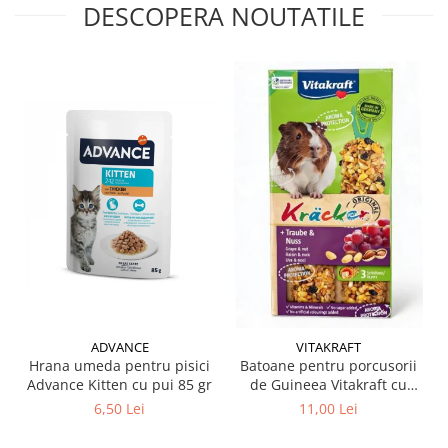
DESCOPERA NOUTATILE
ADVANCE
VITAKRAFT
Hrana umeda pentru pisici
Batoane pentru porcusorii
Advance Kitten cu pui 85 gr
de Guineea Vitakraft cu
struguri & nuci 2 buc
6,50 Lei
11,00 Lei