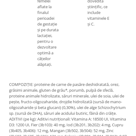
femelei
dovedită
aflate la
științific, ce
finalul
include
perioadei
vitaminele E
de gestație
și C.
și pe durata
lactației,
pentru o
dezvoltare
optimă a
cățeilor
alăptați.
COMPOZIŢIE: proteine de carne de pasăre deshidratată, orez,
grăsimi animale, gluten de grâu*, porumb, pulpă de sfeclă,
proteine animale hidrolizate, săruri minerale, ulei de soia, ulei de
peşte, fructo-oligozaharide, drojdie hidrolizată (sursă de mano-
oligozaharide şi beta glucani) (0,30%), ulei de alge Schizochytrium
sp. (sursă de DHA), săruri ale acidului butiric, făină din crăiţe.
ADITIVI (pe kg): Aditivi nutriţionali: Vitamina A: 18500 UI, Vitamina
D3: 1200 UI, Fier (3b103): 40 mg, Iod (3b201, 3b202): 4 mg, Cupru
(3b405, 3b406): 12 mg, Mangan (3b502, 3b504): 52 mg, Zinc