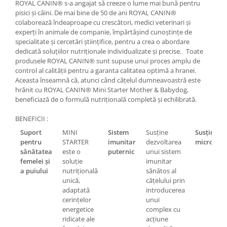
ROYAL CANIN® s-a angajat să creeze o lume mai bună pentru
pisici și câini. De mai bine de 50 de ani ROYAL CANIN®
colaborează îndeaproape cu crescători, medici veterinari și
experți în animale de companie, împărtășind cunoștințe de
specialitate și cercetări științifice, pentru a crea o abordare
dedicată soluțiilor nutriționale individualizate și precise. Toate
produsele ROYAL CANIN® sunt supuse unui proces amplu de
control al calității pentru a garanta calitatea optimă a hranei.
Aceasta înseamnă că, atunci când cățelul dumneavoastră este
hrănit cu ROYAL CANIN® Mini Starter Mother & Babydog,
beneficiază de o formulă nutrițională completă și echilibrată.
BENEFICII :
Suport
MINI
Sistem
Susține
Susține
pentru
STARTER
imunitar
dezvoltarea
microbio
sănătatea
este o
puternic
unui sistem
femelei și
soluție
imunitar
a puiului
nutrițională
sănătos al
unică,
cățelului prin
adaptată
introducerea
cerințelor
unui
energetice
complex cu
ridicate ale
acțiune