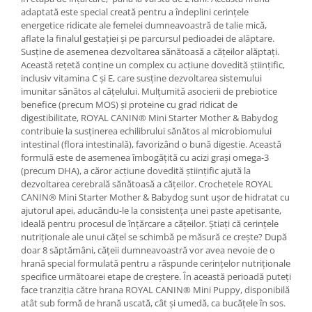
adaptată este special creată pentru a îndeplini cerințele
energetice ridicate ale femelei dumneavoastră de talie mică,
aflate la finalul gestației și pe parcursul pedioadei de alăptare.
Susține de asemenea dezvoltarea sănătoasă a cățeilor alăptați.
Această rețetă conține un complex cu acțiune dovedită științific,
inclusiv vitamina C și E, care susține dezvoltarea sistemului
imunitar sănătos al cățelului. Mulțumită asocierii de prebiotice
benefice (precum MOS) și proteine cu grad ridicat de
digestibilitate, ROYAL CANIN® Mini Starter Mother & Babydog
contribuie la susținerea echilibrului sănătos al microbiomului
intestinal (flora intestinală), favorizând o bună digestie. Această
formulă este de asemenea îmbogățită cu acizi grași omega-3
(precum DHA), a căror acțiune dovedită științific ajută la
dezvoltarea cerebrală sănătoasă a cățeilor. Crochetele ROYAL
CANIN® Mini Starter Mother & Babydog sunt ușor de hidratat cu
ajutorul apei, aducându-le la consistența unei paste apetisante,
ideală pentru procesul de înțărcare a cățeilor. Știați că cerințele
nutriționale ale unui cățel se schimbă pe măsură ce crește? După
doar 8 săptămâni, cățeii dumneavoastră vor avea nevoie de o
hrană special formulată pentru a răspunde cerințelor nutriționale
specifice următoarei etape de creștere. În această perioadă puteți
face tranziția către hrana ROYAL CANIN® Mini Puppy, disponibilă
atât sub formă de hrană uscată, cât și umedă, ca bucățele în sos.