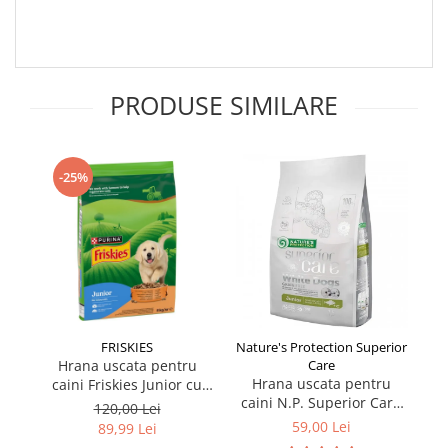
PRODUSE SIMILARE
-25%
FRISKIES
Nature's Protection Superior
Hrana uscata pentru
Care
Hrana uscata pentru
caini Friskies Junior cu
c
caini N.P. Superior Care
pui & legume 8 kg
P
120,00 Lei
White Dogs Junior cu
59,00 Lei
89,99 Lei
peste 1,5 kg