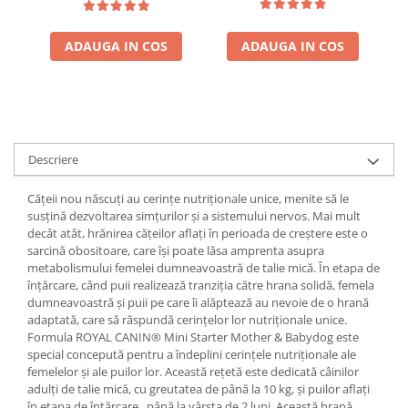
ADAUGA IN COS
ADAUGA IN COS
Descriere
Cățeii nou născuți au cerințe nutriționale unice, menite să le
susțină dezvoltarea simțurilor și a sistemului nervos. Mai mult
decât atât, hrănirea cățeilor aflați în perioada de creștere este o
sarcină obositoare, care își poate lăsa amprenta asupra
metabolismului femelei dumneavoastră de talie mică. În etapa de
înțărcare, când puii realizează tranziția către hrana solidă, femela
dumneavoastră și puii pe care îi alăptează au nevoie de o hrană
adaptată, care să răspundă cerințelor lor nutriționale unice.
Formula ROYAL CANIN® Mini Starter Mother & Babydog este
special concepută pentru a îndeplini cerințele nutriționale ale
femelelor și ale puilor lor. Această rețetă este dedicată câinilor
adulți de talie mică, cu greutatea de până la 10 kg, și puilor aflați
în etapa de înțărcare, până la vârsta de 2 luni. Această hrană