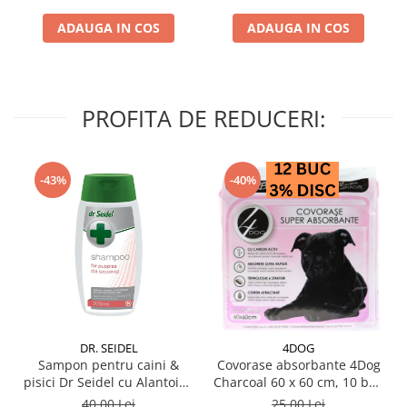
ADAUGA IN COS
ADAUGA IN COS
PROFITA DE REDUCERI:
-43%
-40%
DR. SEIDEL
4DOG
Sampon pentru caini &
Covorase absorbante 4Dog
pisici Dr Seidel cu Alantoina
Charcoal 60 x 60 cm, 10 buc
220 ml
/ pachet
40,00 Lei
25,00 Lei