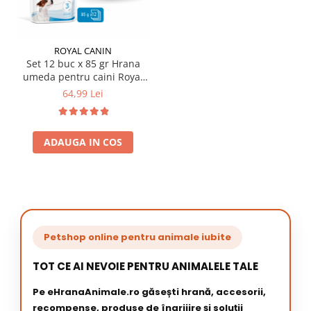
ROYAL CANIN
Set 12 buc x 85 gr Hrana
umeda pentru caini Royal
Canin Mini Puppy
64,99 Lei
ADAUGA IN COS
Petshop online pentru animale iubite
TOT CE AI NEVOIE PENTRU ANIMALELE TALE
Pe eHranaAnimale.ro găsești hrană, accesorii,
recompense, produse de îngrijire și soluții