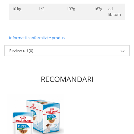
10 kg
1/2
137g
167g
ad
libitum
Informatii conformitate produs
Review-uri
(0)
RECOMANDARI