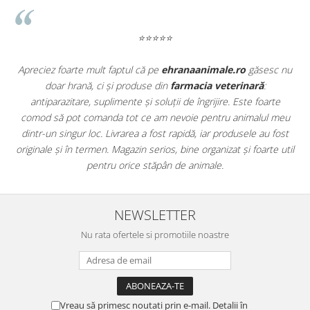
⭐⭐⭐⭐⭐
Apreciez foarte mult faptul că pe
ehranaanimale.ro
găsesc nu
.
doar hrană, ci și produse din
farmacia veterinară
:
antiparazitare, suplimente și soluții de îngrijire. Este foarte
comod să pot comanda tot ce am nevoie pentru animalul meu
m
dintr-un singur loc. Livrarea a fost rapidă, iar produsele au fost
e
originale și în termen. Magazin serios, bine organizat și foarte util
t
pentru orice stăpân de animale.
NEWSLETTER
Nu rata ofertele si promotiile noastre
Vreau să primesc noutati prin e-mail. Detalii în