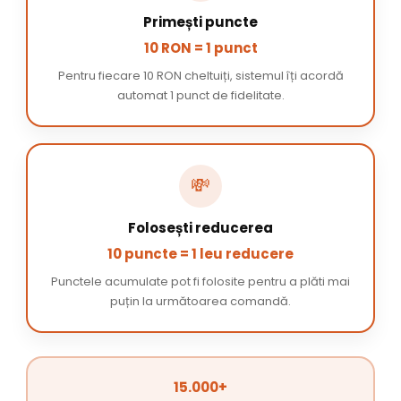
Primești puncte
10 RON = 1 punct
Pentru fiecare 10 RON cheltuiți, sistemul îți acordă
automat 1 punct de fidelitate.
💸
Folosești reducerea
10 puncte = 1 leu reducere
Punctele acumulate pot fi folosite pentru a plăti mai
puțin la următoarea comandă.
15.000+