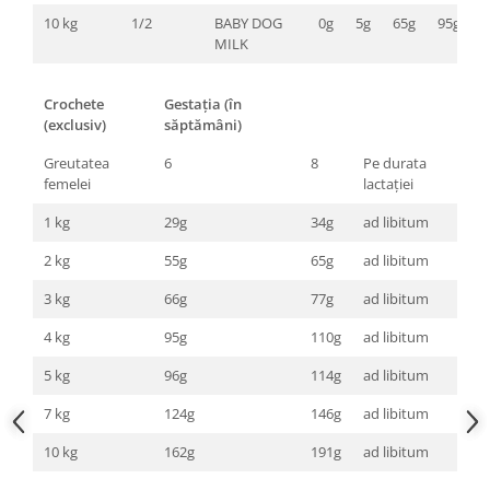
10 kg
1/2
BABY DOG
0g
5g
65g
95g
1
MILK
Crochete
Gestația (în
(exclusiv)
săptămâni)
Greutatea
6
8
Pe durata
femelei
lactației
1 kg
29g
34g
ad libitum
2 kg
55g
65g
ad libitum
3 kg
66g
77g
ad libitum
4 kg
95g
110g
ad libitum
5 kg
96g
114g
ad libitum
7 kg
124g
146g
ad libitum
10 kg
162g
191g
ad libitum