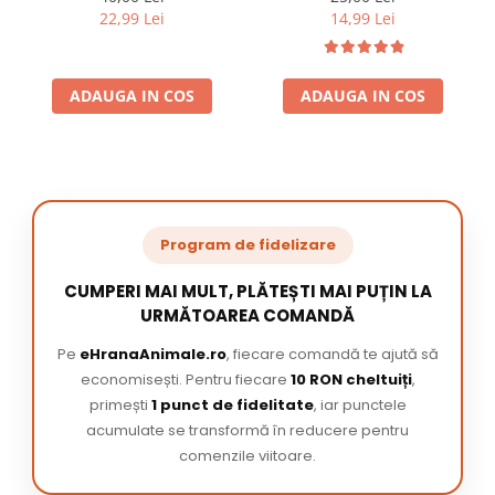
22,99 Lei
14,99 Lei
ADAUGA IN COS
ADAUGA IN COS
Program de fidelizare
CUMPERI MAI MULT, PLĂTEȘTI MAI PUȚIN LA
URMĂTOAREA COMANDĂ
Pe
eHranaAnimale.ro
, fiecare comandă te ajută să
economisești. Pentru fiecare
10 RON cheltuiți
,
primești
1 punct de fidelitate
, iar punctele
acumulate se transformă în reducere pentru
comenzile viitoare.