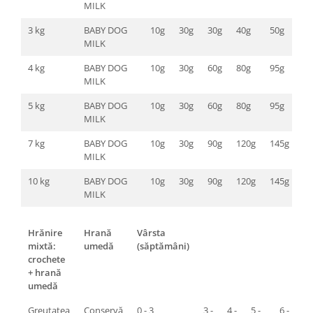
MILK
3 kg
BABY DOG
10g
30g
30g
40g
50g
MILK
4 kg
BABY DOG
10g
30g
60g
80g
95g
MILK
5 kg
BABY DOG
10g
30g
60g
80g
95g
MILK
7 kg
BABY DOG
10g
30g
90g
120g
145g
MILK
10 kg
BABY DOG
10g
30g
90g
120g
145g
MILK
Hrănire
Hrană
Vârsta
mixtă:
umedă
(săptămâni)
crochete
+ hrană
umedă
Greutatea
Conservă
0 - 3
3 -
4 -
5 -
6 -
7