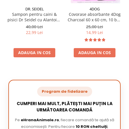
DR. SEIDEL
4DOG
Sampon pentru caini &
Covorase absorbante 4Dog
pisici Dr Seidel cu Alantoina
Charcoal 60 x 60 cm, 10 buc
220 ml
/ pachet
40,00 Lei
25,00 Lei
22,99 Lei
14,99 Lei
ADAUGA IN COS
ADAUGA IN COS
Program de fidelizare
CUMPERI MAI MULT, PLĂTEȘTI MAI PUȚIN LA
URMĂTOAREA COMANDĂ
Pe
eHranaAnimale.ro
, fiecare comandă te ajută să
economisești. Pentru fiecare
10 RON cheltuiți
,