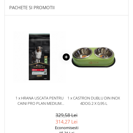
PACHETE SI PROMOTII
1 x HRANA USCATA PENTRU
1 x CASTRON DUBLU DIN INOX
CAINI PRO PLAN MEDIUM
4DOG 2 X 0,95 L
ADULT SENSITIVE DIGESTION
CU MIEL 14 KG
329,58 Lei
314,27 Lei
Economisesti
15,31 Lei