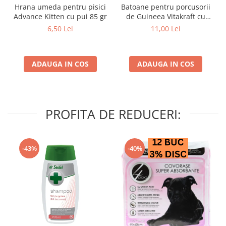
Hrana umeda pentru pisici
Batoane pentru porcusorii
Advance Kitten cu pui 85 gr
de Guineea Vitakraft cu
struguri & nuci 2 buc
6,50 Lei
11,00 Lei
ADAUGA IN COS
ADAUGA IN COS
PROFITA DE REDUCERI:
-43%
-40%