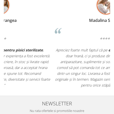
Madalina Stancea
⭐⭐⭐⭐⭐
Apreciez foarte mult faptul că pe
ehranaanimale.ro
găsesc nu
.
doar hrană, ci și produse din
farmacia veterinară
:
antiparazitare, suplimente și soluții de îngrijire. Este foarte
comod să pot comanda tot ce am nevoie pentru animalul meu
m
dintr-un singur loc. Livrarea a fost rapidă, iar produsele au fost
e
originale și în termen. Magazin serios, bine organizat și foarte util
t
pentru orice stăpân de animale.
NEWSLETTER
Nu rata ofertele si promotiile noastre