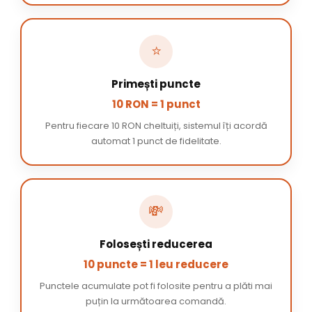
⭐
Primești puncte
10 RON = 1 punct
Pentru fiecare 10 RON cheltuiți, sistemul îți acordă
automat 1 punct de fidelitate.
💸
Folosești reducerea
10 puncte = 1 leu reducere
Punctele acumulate pot fi folosite pentru a plăti mai
puțin la următoarea comandă.