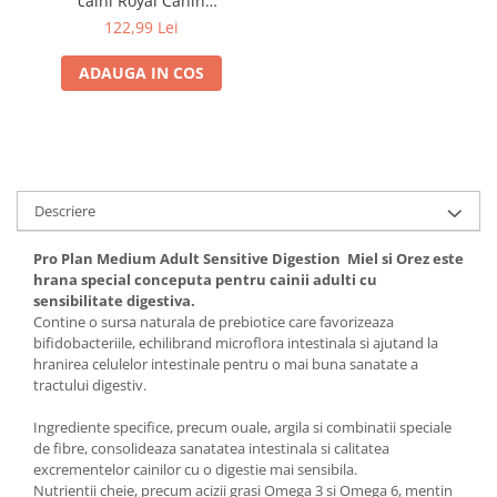
caini Royal Canin
Medium Dermacomfort 3
122,99 Lei
kg
ADAUGA IN COS
Descriere
Pro Plan Medium Adult Sensitive Digestion Miel si Orez este
hrana special conceputa pentru cainii adulti cu
sensibilitate digestiva.
Contine o sursa naturala de prebiotice care favorizeaza
bifidobacteriile, echilibrand microflora intestinala si ajutand la
hranirea celulelor intestinale pentru o mai buna sanatate a
tractului digestiv.
Ingrediente specifice, precum ouale, argila si combinatii speciale
de fibre, consolideaza sanatatea intestinala si calitatea
excrementelor cainilor cu o digestie mai sensibila.
Nutrientii cheie, precum acizii grasi Omega 3 si Omega 6, mentin