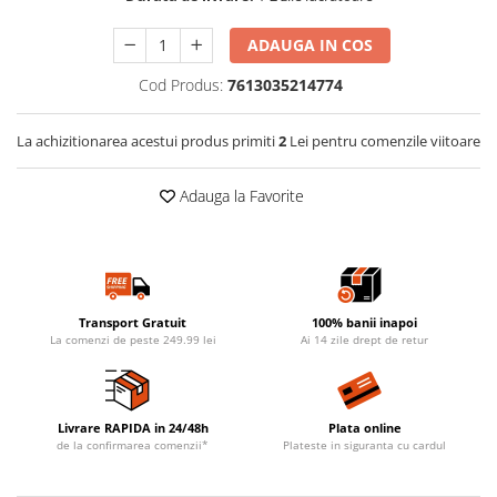
ADAUGA IN COS
Cod Produs:
7613035214774
La achizitionarea acestui produs primiti
2
Lei pentru comenzile viitoare
Adauga la Favorite
Transport Gratuit
100% banii inapoi
La comenzi de peste 249.99 lei
Ai 14 zile drept de retur
Livrare RAPIDA in 24/48h
Plata online
de la confirmarea comenzii*
Plateste in siguranta cu cardul