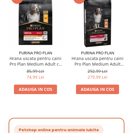
PURINA PRO PLAN
PURINA PRO PLAN
Hrana uscata pentru caini
Hrana uscata pentru caini
Pro Plan Medium Adult cu
Pro Plan Medium Adult
pui 3 kg
Sensitive Skin cu somon 14
85,99 Lei
292,99 Lei
kg
74,99 Lei
279,99 Lei
ADAUGA IN COS
ADAUGA IN COS
Petshop online pentru animale iubite