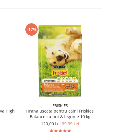
-17%
-17%
FRISKIES
ova High
Hrana uscata pentru caini Friskies
Hrana usca
Balance cu pui & legume 10 kg
Act
120,00 Lei
99,99 Lei
120