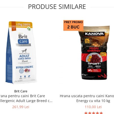
PRODUSE SIMILARE
Brit Care
rana pentru caini Brit Care
Hrana uscata pentru caini Kan
llergenic Adult Large Breed cu
Energy cu vita 10 kg
miel 12 kg + 2 kg GRATIS
261,99 Lei
110,00 Lei