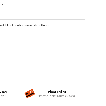
are
imiti
1
Lei pentru comenzile viitoare
4/48h
Plata online
nzii*
Plateste in siguranta cu cardul