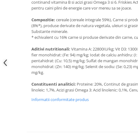
continand vitamina B si acizi grasi Omega 3 si 6. Friskies A
pentru caini plini de energie care vor mereu sa se joace.
Compozitie:
cereale (cereale integrale 59%), Carne si pro
(8%*), produse derivate de natura vegetala, uleiuri si grasi
Substante minerale.
* echivalent cu 16% carne si produse derivate din carne, cu
Aditivi nutritionali:
Vitamina A: 22800IU/kg; Vit D3: 1300IU
fier monohidrat: (Fe: 94) mg/kg; Iodat de calciu anhidru: (I:
pentahidrat: (Cu: 10,5) mg/kg; Sulfat de mangan monohidrat
monohidrat: (Zn: 140) mg/kg; Selenit de sodiu: (Se: 0,23) m
mg/kg.
Constituenti analitici:
Proteine: 20%, Continut de grasim
linoleic: 1,7%, Acizi grasi Omega 3: Acid linolenic: 0,1%, Cen
Informatii conformitate produs