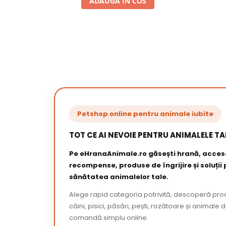
ADAUGA IN COS
Petshop online pentru animale iubite
TOT CE AI NEVOIE PENTRU ANIMALELE TA
Pe eHranaAnimale.ro găsești hrană, acceso
recompense, produse de îngrijire și soluții
sănătatea animalelor tale.
Alege rapid categoria potrivită, descoperă pr
câini, pisici, păsări, pești, rozătoare și animale 
comandă simplu online.