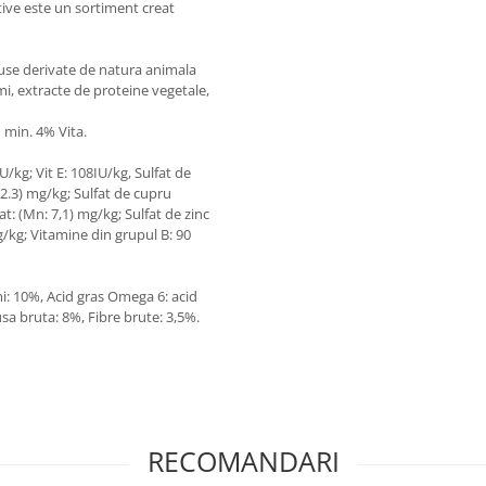
ctive este un sortiment creat
duse derivate de natura animala
mi, extracte de proteine vegetale,
 min. 4% Vita.
/kg; Vit E: 108IU/kg, Sulfat de
 2.3) mg/kg; Sulfat de cupru
: (Mn: 7,1) mg/kg; Sulfat de zinc
g/kg; Vitamine din grupul B: 90
i: 10%, Acid gras Omega 6: acid
usa bruta: 8%, Fibre brute: 3,5%.
RECOMANDARI