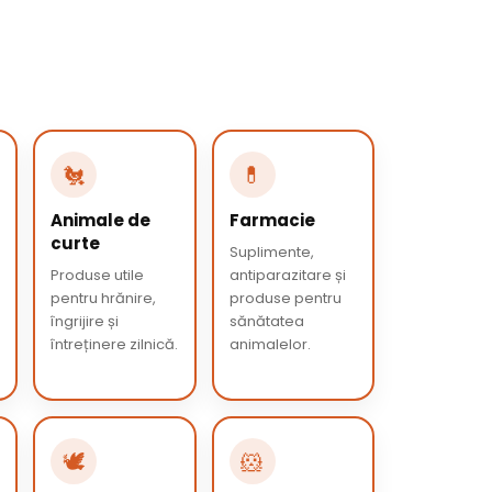
🐔
💊
Animale de
Farmacie
curte
Suplimente,
Produse utile
antiparazitare și
pentru hrănire,
produse pentru
îngrijire și
sănătatea
întreținere zilnică.
animalelor.
🕊️
🐹