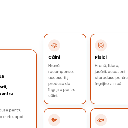
🐶
🐱
Câini
Pisici
Hrană,
Hrană, litiere,
recompense,
jucării, accesorii
LE
accesorii și
și produse pentru
produse de
îngrijire zilnică.
rii,
îngrijire pentru
 pentru
câini.
oduse pentru
de curte, apoi
🐦
🐟