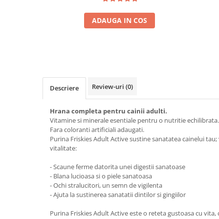
ADAUGA IN COS
Review-uri
(0)
Descriere
Hrana completa pentru cainii adulti.
Vitamine si minerale esentiale pentru o nutritie echilibrata.
Fara coloranti artificiali adaugati.
Purina Friskies Adult Active sustine sanatatea cainelui tau
vitalitate:
- Scaune ferme datorita unei digestii sanatoase
- Blana lucioasa si o piele sanatoasa
- Ochi stralucitori, un semn de vigilenta
- Ajuta la sustinerea sanatatii dintilor si gingiilor
Purina Friskies Adult Active este o reteta gustoasa cu vita,