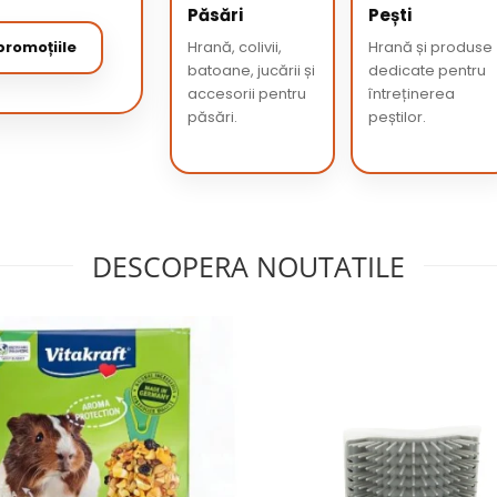
Păsări
Pești
romoțiile
Hrană, colivii,
Hrană și produse
batoane, jucării și
dedicate pentru
accesorii pentru
întreținerea
păsări.
peștilor.
DESCOPERA NOUTATILE