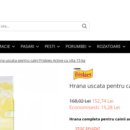
MACIE
PASARI
PESTI
PORUMBEI
ROZATOARE
na uscata pentru caini Friskies Active cu vita 15 kg
Hrana uscata pentru cai
168,02 Lei
152,74 Lei
Economisesti:
15,28
Lei
Hrana completa pentru cainii ad
STOC EPUIZAT