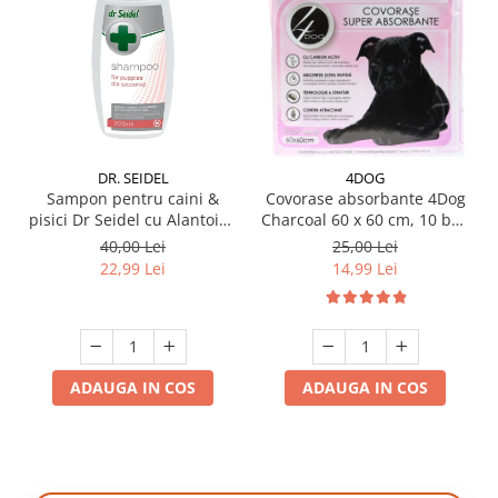
DR. SEIDEL
4DOG
Sampon pentru caini &
Covorase absorbante 4Dog
pisici Dr Seidel cu Alantoina
Charcoal 60 x 60 cm, 10 buc
220 ml
/ pachet
40,00 Lei
25,00 Lei
22,99 Lei
14,99 Lei
ADAUGA IN COS
ADAUGA IN COS