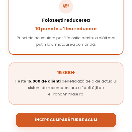
💸
Folosești reducerea
10 puncte = 1 leu reducere
Punctele acumulate pot fi folosite pentru a plăti mai
puțin la următoarea comandă.
15.000+
Peste
15.000 de clienți
beneficiază deja de actualul
sistem de recompensare a fidelității pe
eHranaAnimale.ro.
ÎNCEPE CUMPĂRĂTURILE ACUM