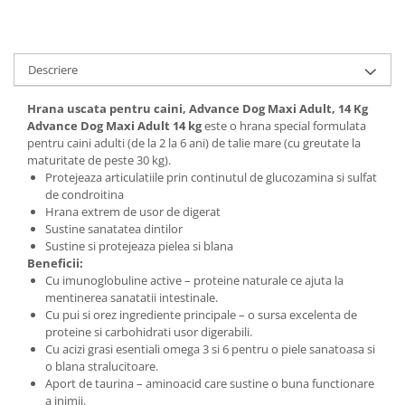
Descriere
Hrana uscata pentru caini, Advance Dog Maxi Adult, 14 Kg
Advance Dog Maxi Adult 14 kg
este o hrana special formulata
pentru caini adulti (de la 2 la 6 ani) de talie mare (cu greutate la
maturitate de peste 30 kg).
Protejeaza articulatiile prin continutul de glucozamina si sulfat
de condroitina
Hrana extrem de usor de digerat
Sustine sanatatea dintilor
Sustine si protejeaza pielea si blana
Beneficii:
Cu imunoglobuline active – proteine naturale ce ajuta la
mentinerea sanatatii intestinale.
Cu pui si orez ingrediente principale – o sursa excelenta de
proteine si carbohidrati usor digerabili.
Cu acizi grasi esentiali omega 3 si 6 pentru o piele sanatoasa si
o blana stralucitoare.
Aport de taurina – aminoacid care sustine o buna functionare
a inimii.