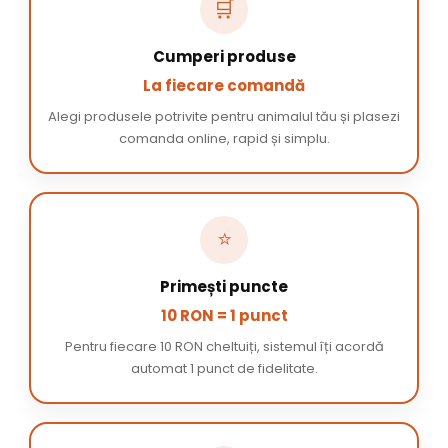
🛒
Cumperi produse
La fiecare comandă
Alegi produsele potrivite pentru animalul tău și plasezi
comanda online, rapid și simplu.
⭐
Primești puncte
10 RON = 1 punct
Pentru fiecare 10 RON cheltuiți, sistemul îți acordă
automat 1 punct de fidelitate.