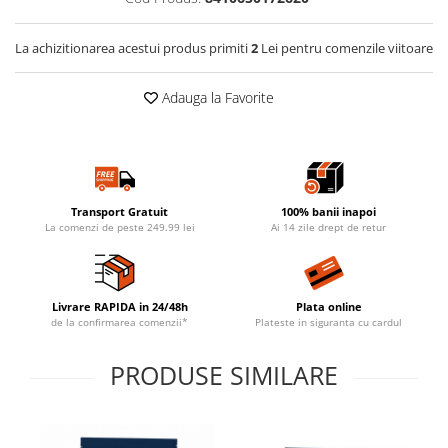
La achizitionarea acestui produs primiti
2
Lei pentru comenzile viitoare
Adauga la Favorite
Transport Gratuit
100% banii inapoi
La comenzi de peste 249.99 lei
Ai 14 zile drept de retur
Livrare RAPIDA in 24/48h
Plata online
de la confirmarea comenzii*
Plateste in siguranta cu cardul
PRODUSE SIMILARE