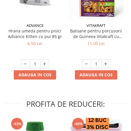
ADVANCE
VITAKRAFT
Hrana umeda pentru pisici
Batoane pentru porcusorii
Advance Kitten cu pui 85 gr
de Guineea Vitakraft cu
struguri & nuci 2 buc
6,50 Lei
11,00 Lei
ADAUGA IN COS
ADAUGA IN COS
PROFITA DE REDUCERI:
-43%
-40%