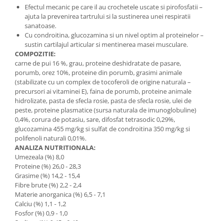
Efectul mecanic pe care il au crochetele uscate si pirofosfatii –
ajuta la prevenirea tartrului si la sustinerea unei respiratii
sanatoase.
Cu condroitina, glucozamina si un nivel optim al proteinelor –
sustin cartilajul articular si mentinerea masei musculare.
COMPOZITIE:
carne de pui 16 %, grau, proteine deshidratate de pasare,
porumb, orez 10%, proteine din porumb, grasimi animale
(stabilizate cu un complex de tocoferoli de origine naturala –
precursori ai vitaminei E), faina de porumb, proteine animale
hidrolizate, pasta de sfecla rosie, pasta de sfecla rosie, ulei de
peste, proteine plasmatice (sursa naturala de imunoglobuline)
0,4%, corura de potasiu, sare, difosfat tetrasodic 0,29%,
glucozamina 455 mg/kg si sulfat de condroitina 350 mg/kg si
polifenoli naturali 0,01%.
ANALIZA NUTRITIONALA:
Umezeala (%) 8,0
Proteine (%) 26,0 - 28,3
Grasime (%) 14,2 - 15,4
Fibre brute (%) 2,2 - 2,4
Materie anorganica (%) 6,5 - 7,1
Calciu (%) 1,1 - 1,2
Fosfor (%) 0,9 - 1,0