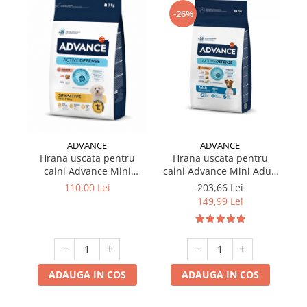
-26%
ADVANCE
ADVANCE
Hrana uscata pentru
Hrana uscata pentru
caini Advance Mini
caini Advance Mini Adult
c
Sensitive cu somon 3 kg
cu pui & orez 7 kg
110,00 Lei
203,66 Lei
149,99 Lei
ADAUGA IN COS
ADAUGA IN COS