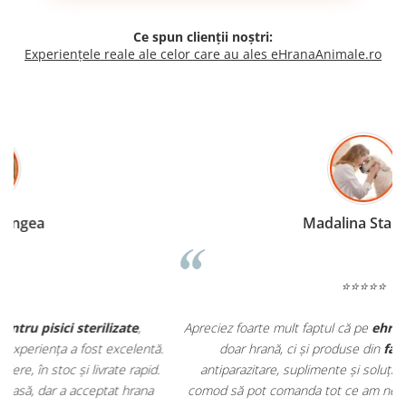
Ce spun clienții noștri:
Experiențele reale ale celor care au ales eHranaAnimale.ro
Madalina Stancea
⭐⭐⭐⭐⭐
Apreciez foarte mult faptul că pe
ehranaanimale.ro
găsesc nu
.
doar hrană, ci și produse din
farmacia veterinară
:
antiparazitare, suplimente și soluții de îngrijire. Este foarte
comod să pot comanda tot ce am nevoie pentru animalul meu
m