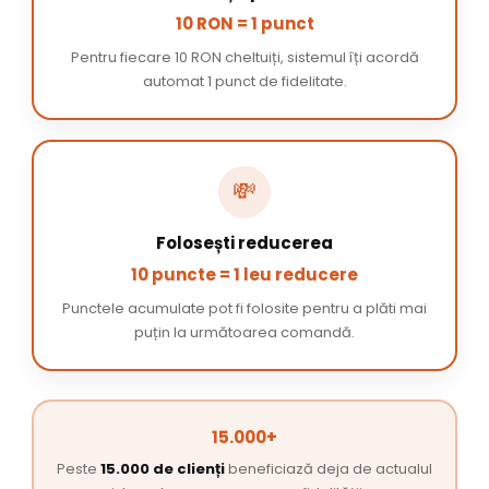
10 RON = 1 punct
Pentru fiecare 10 RON cheltuiți, sistemul îți acordă
automat 1 punct de fidelitate.
💸
Folosești reducerea
10 puncte = 1 leu reducere
Punctele acumulate pot fi folosite pentru a plăti mai
puțin la următoarea comandă.
15.000+
Peste
15.000 de clienți
beneficiază deja de actualul