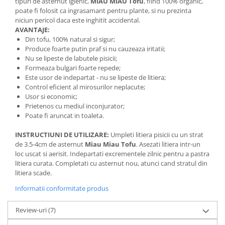
tipuri de asternut igienic,
MIAU MIAU Tofu
, fiind 100% organic,
poate fi folosit ca ingrasamant pentru plante, si nu prezinta
niciun pericol daca este inghitit accidental.
AVANTAJE:
Din tofu, 100% natural si sigur;
Produce foarte putin praf si nu cauzeaza iritatii;
Nu se lipeste de labutele pisicii;
Formeaza bulgari foarte repede;
Este usor de indepartat - nu se lipeste de litiera;
Control eficient al mirosurilor neplacute;
Usor si economic;
Prietenos cu mediul inconjurator;
Poate fi aruncat in toaleta.
INSTRUCTIUNI DE UTILIZARE:
Umpleti litiera pisicii cu un strat
de 3.5-4cm de asternut
Miau Miau Tofu
. Asezati litiera intr-un
loc uscat si aerisit. Indepartati excrementele zilnic pentru a pastra
litiera curata. Completati cu asternut nou, atunci cand stratul din
litiera scade.
Informatii conformitate produs
Review-uri
(7)