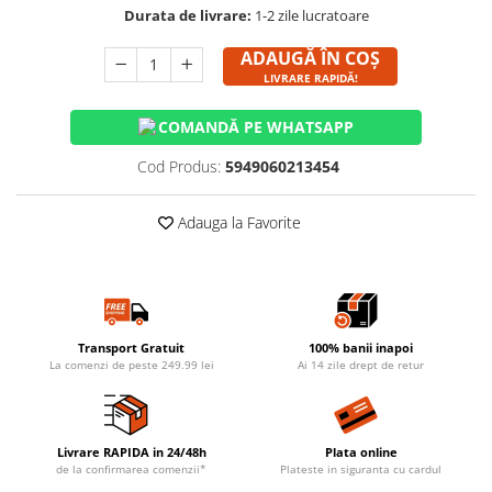
Durata de livrare:
1-2 zile lucratoare
ADAUGĂ ÎN COȘ
LIVRARE RAPIDĂ!
COMANDĂ PE WHATSAPP
Cod Produs:
5949060213454
Adauga la Favorite
Transport Gratuit
100% banii inapoi
La comenzi de peste 249.99 lei
Ai 14 zile drept de retur
Livrare RAPIDA in 24/48h
Plata online
de la confirmarea comenzii*
Plateste in siguranta cu cardul