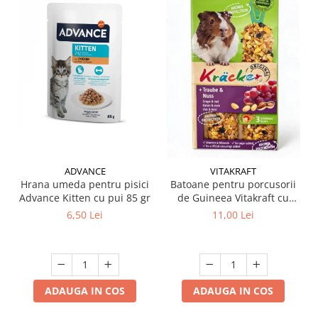
ADVANCE
VITAKRAFT
Hrana umeda pentru pisici
Batoane pentru porcusorii
Advance Kitten cu pui 85 gr
de Guineea Vitakraft cu
struguri & nuci 2 buc
6,50 Lei
11,00 Lei
ADAUGA IN COS
ADAUGA IN COS