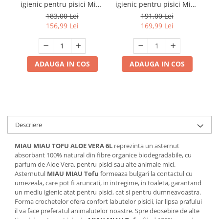
igienic pentru pisici Miau
igienic pentru pisici Miau
ig
Miau Tofu Lavanda 6L
Miau Tofu Fresh 10L
M
183,00 Lei
191,00 Lei
156,99 Lei
169,99 Lei
ADAUGA IN COS
ADAUGA IN COS
Descriere
MIAU MIAU TOFU ALOE VERA 6L
reprezinta un asternut
absorbant 100% natural din fibre organice biodegradabile, cu
parfum de Aloe Vera, pentru pisici sau alte animale mici.
Asternutul
MIAU MIAU Tofu
formeaza bulgari la contactul cu
umezeala, care pot fi aruncati, in intregime, in toaleta, garantand
un mediu igienic atat pentru pisici, cat si pentru dumneavoastra.
Forma crochetelor ofera confort labutelor pisicii, iar lipsa prafului
il va face preferatul animalutelor noastre. Spre deosebire de alte