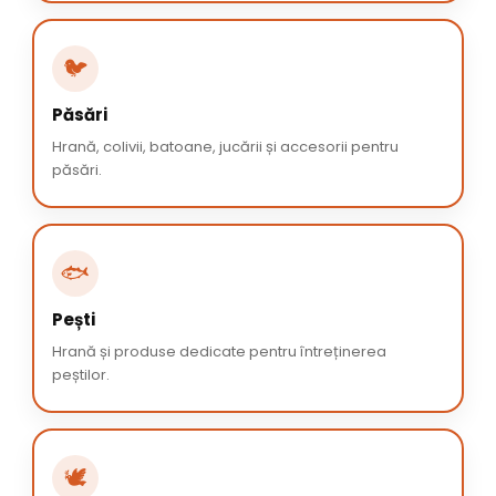
🐦
Păsări
Hrană, colivii, batoane, jucării și accesorii pentru
păsări.
🐟
Pești
Hrană și produse dedicate pentru întreținerea
peștilor.
🕊️