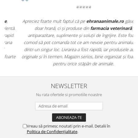
⭐⭐⭐⭐⭐
Apreciez foarte mult faptul că pe
ehranaanimale.ro
găsesc nu
.
doar hrană, ci și produse din
farmacia veterinară
:
antiparazitare, suplimente și soluții de îngrijire. Este foarte
comod să pot comanda tot ce am nevoie pentru animalul meu
m
dintr-un singur loc. Livrarea a fost rapidă, iar produsele au fost
e
originale și în termen. Magazin serios, bine organizat și foarte util
t
pentru orice stăpân de animale.
NEWSLETTER
Nu rata ofertele si promotiile noastre
Vreau să primesc noutati prin e-mail. Detalii în
Politica de Confidențialitate
.