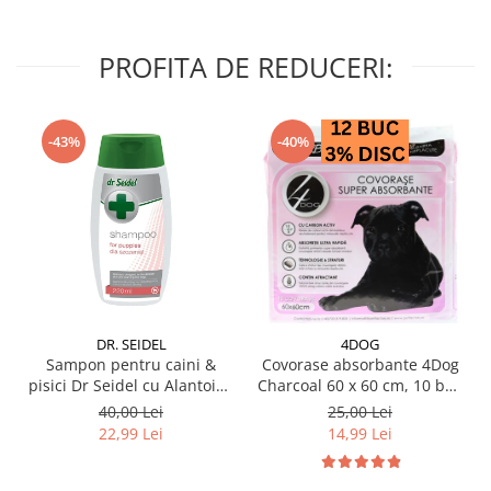
PROFITA DE REDUCERI:
-43%
-40%
DR. SEIDEL
4DOG
Sampon pentru caini &
Covorase absorbante 4Dog
pisici Dr Seidel cu Alantoina
Charcoal 60 x 60 cm, 10 buc
220 ml
/ pachet
40,00 Lei
25,00 Lei
22,99 Lei
14,99 Lei