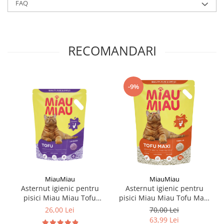
FAQ
RECOMANDARI
-9%
MiauMiau
MiauMiau
Asternut igienic pentru
Asternut igienic pentru
pisici Miau Miau Tofu
pisici Miau Miau Tofu Maxi
Lavanda 6L
Vanilie 15L
26,00 Lei
70,00 Lei
63,99 Lei