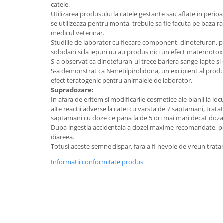
catele.
Utilizarea produsului la catele gestante sau aflate in perioad
se utilizeaza pentru monta, trebuie sa fie facuta pe baza ra
medicul veterinar.
Studiile de laborator cu fiecare component, dinotefuran, p
sobolani si la iepuri nu au produs nici un efect maternotoxi
S-a observat ca dinotefuran-ul trece bariera sange-lapte si 
S-a demonstrat ca N-metilpirolidona, un excipient al produ
efect teratogenic pentru animalele de laborator.
Supradozare:
In afara de eritem si modificarile cosmetice ale blanii la lo
alte reactii adverse la catei cu varsta de 7 saptamani, tratati
saptamani cu doze de pana la de 5 ori mai mari decat do
Dupa ingestia accidentala a dozei maxime recomandate, po
diareea.
Totusi aceste semne dispar, fara a fi nevoie de vreun trat
Informatii conformitate produs