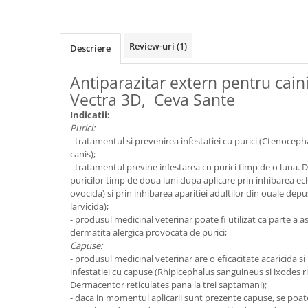
Review-uri
(1)
Descriere
Antiparazitar extern pentru caini
Vectra 3D, Ceva Sante
Indicatii:
Purici:
- tratamentul si prevenirea infestatiei cu purici (Ctenocepha
canis);
- tratamentul previne infestarea cu purici timp de o luna.
puricilor timp de doua luni dupa aplicare prin inhibarea eclo
ovocida) si prin inhibarea aparitiei adultilor din ouale depus
larvicida);
- produsul medicinal veterinar poate fi utilizat ca parte a 
dermatita alergica provocata de purici;
Capuse:
- produsul medicinal veterinar are o eficacitate acaricida s
infestatiei cu capuse (Rhipicephalus sanguineus si ixodes r
Dermacentor reticulates pana la trei saptamani);
- daca in momentul aplicarii sunt prezente capuse, se poa