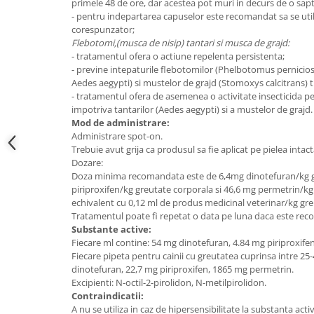
primele 48 de ore, dar acestea pot muri in decurs de o sa
- pentru indepartarea capuselor este recomandat sa se util
corespunzator;
Flebotomi,(musca de nisip) tantari si musca de grajd:
- tratamentul ofera o actiune repelenta persistenta;
- previne intepaturile flebotomilor (Phelbotomus perniciosu
Aedes aegypti) si mustelor de grajd (Stomoxys calcitrans) t
- tratamentul ofera de asemenea o activitate insecticida p
impotriva tantarilor (Aedes aegypti) si a mustelor de grajd.
Mod de administrare:
Administrare spot-on.
Trebuie avut grija ca produsul sa fie aplicat pe pielea intact
Dozare:
Doza minima recomandata este de 6,4mg dinotefuran/kg g
piriproxifen/kg greutate corporala si 46,6 mg permetrin/kg
echivalent cu 0,12 ml de produs medicinal veterinar/kg gre
Tratamentul poate fi repetat o data pe luna daca este rec
Substante active:
Fiecare ml contine: 54 mg dinotefuran, 4.84 mg piriproxife
Fiecare pipeta pentru cainii cu greutatea cuprinsa intre 25
dinotefuran, 22,7 mg piriproxifen, 1865 mg permetrin.
Excipienti: N-octil-2-pirolidon, N-metilpirolidon.
Contraindicatii:
A nu se utiliza in caz de hipersensibilitate la substanta acti