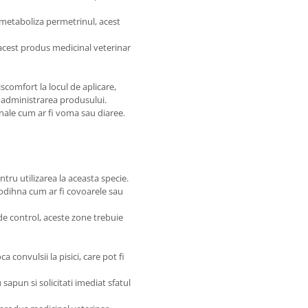
 a metaboliza permetrinul, acest
.
a acest produs medicinal veterinar
scomfort la locul de aplicare,
a administrarea produsului.
inale cum ar fi voma sau diaree.
tru utilizarea la aceasta specie.
e odihna cum ar fi covoarele sau
 de control, aceste zone trebuie
convulsii la pisici, care pot fi
sapun si solicitati imediat sfatul