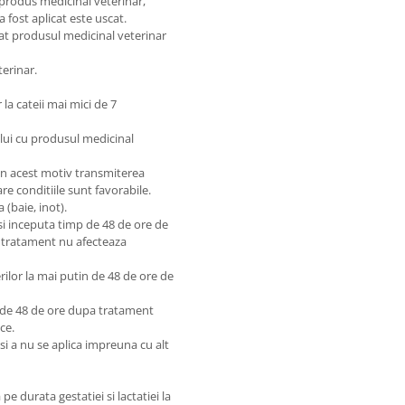
 produs medicinal veterinar,
 a fost aplicat este uscat.
icat produsul medicinal veterinar
terinar.
la cateii mai mici de 7
elui cu produsul medicinal
in acest motiv transmiterea
are conditiile sunt favorabile.
 (baie, inot).
i inceputa timp de 48 de ore de
a tratament nu afecteaza
rilor la mai putin de 48 de ore de
mp de 48 de ore dupa tratament
ce.
si a nu se aplica impreuna cu alt
e durata gestatiei si lactatiei la