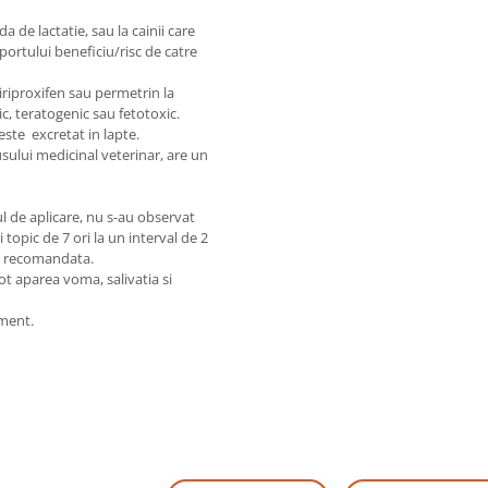
a de lactatie, sau la cainii care
portului beneficiu/risc de catre
iriproxifen sau permetrin la
c, teratogenic sau fetotoxic.
este excretat in lapte.
sului medicinal veterinar, are un
cul de aplicare, nu s-au observat
 topic de 7 ori la un interval de 2
za recomandata.
t aparea voma, salivatia si
ament.