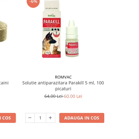
-6%
-11%
ROMVAC
caini
Solutie antiparazitara Parakill 5 ml, 100
Antiparazit
picaturi
pisi
64,00 Lei
60,00 Lei
55
 COS
ADAUGA IN COS