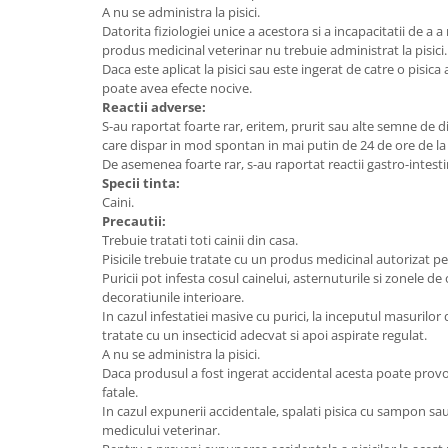
A nu se administra la pisici.
Datorita fiziologiei unice a acestora si a incapacitatii de a
produs medicinal veterinar nu trebuie administrat la pisici
Daca este aplicat la pisici sau este ingerat de catre o pisic
poate avea efecte nocive.
Reactii adverse:
S-au raportat foarte rar, eritem, prurit sau alte semne de di
care dispar in mod spontan in mai putin de 24 de ore de l
De asemenea foarte rar, s-au raportat reactii gastro-intest
Specii tinta:
Caini.
Precautii:
Trebuie tratati toti cainii din casa.
Pisicile trebuie tratate cu un produs medicinal autorizat pen
Puricii pot infesta cosul cainelui, asternuturile si zonele d
decoratiunile interioare.
In cazul infestatiei masive cu purici, la inceputul masurilor
tratate cu un insecticid adecvat si apoi aspirate regulat.
A nu se administra la pisici.
Daca produsul a fost ingerat accidental acesta poate provoca 
fatale.
In cazul expunerii accidentale, spalati pisica cu sampon sau 
medicului veterinar.