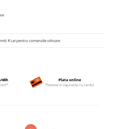
are
imiti
1
Lei pentru comenzile viitoare
4/48h
Plata online
nzii*
Plateste in siguranta cu cardul