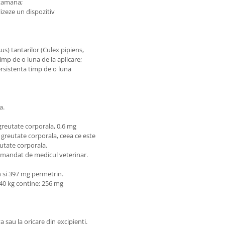
ptamana;
izeze un dispozitiv
s) tantarilor (Culex pipiens,
imp de o luna de la aplicare;
ersistenta timp de o luna
a.
reutate corporala, 0,6 mg
 greutate corporala, ceea ce este
utate corporala.
omandat de medicul veterinar.
n si 397 mg permetrin.
-40 kg contine: 256 mg
va sau la oricare din excipienti.