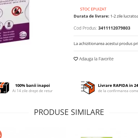
STOC EPUIZAT
Durata de livrare:
1-2 zile lucrato
Cod Produs:
3411112079803
La achizitionarea acestui produs pr
Adauga la Favorite
100% banii inapoi
Livrare RAPIDA in 2
Ai 14 zile drept de retur
de la confirmarea come
PRODUSE SIMILARE
%