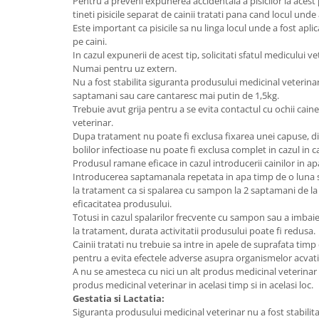
Pentru a preveni expunerea accidentala a pisicilor la acest
tineti pisicile separat de cainii tratati pana cand locul unde
Este important ca pisicile sa nu linga locul unde a fost apl
pe caini.
In cazul expunerii de acest tip, solicitati sfatul medicului ve
Numai pentru uz extern.
Nu a fost stabilita siguranta produsului medicinal veterinar 
saptamani sau care cantaresc mai putin de 1,5kg.
Trebuie avut grija pentru a se evita contactul cu ochii cain
veterinar.
Dupa tratament nu poate fi exclusa fixarea unei capuse, d
bolilor infectioase nu poate fi exclusa complet in cazul in c
Produsul ramane eficace in cazul introducerii cainilor in apa
Introducerea saptamanala repetata in apa timp de o luna s
la tratament ca si spalarea cu sampon la 2 saptamani de l
eficacitatea produsului.
Totusi in cazul spalarilor frecvente cu sampon sau a imbaie
la tratament, durata activitatii produsului poate fi redusa.
Cainii tratati nu trebuie sa intre in apele de suprafata ti
pentru a evita efectele adverse asupra organismelor acvati
A nu se amesteca cu nici un alt produs medicinal veterinar 
produs medicinal veterinar in acelasi timp si in acelasi loc.
Gestatia si Lactatia:
Siguranta produsului medicinal veterinar nu a fost stabilita p