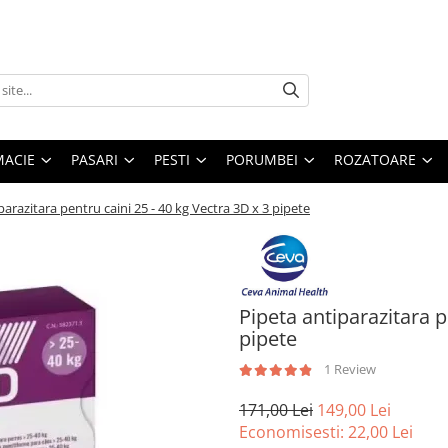
MACIE
PASARI
PESTI
PORUMBEI
ROZATOARE
parazitara pentru caini 25 - 40 kg Vectra 3D x 3 pipete
Pipeta antiparazitara p
pipete
1 Review
171,00 Lei
149,00 Lei
Economisesti:
22,00
Lei