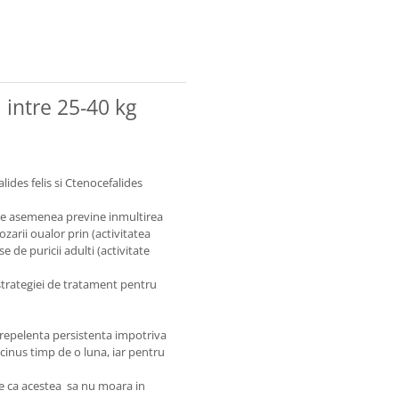
 intre 25-40 kg
lides felis si Ctenocefalides
 De asemenea previne inmultirea
zarii oualor prin (activitatea
e de puricii adulti (activitate
astrategiei de tratament pentru
i repelenta persistenta impotriva
icinus timp de o luna, iar pentru
te ca acestea sa nu moara in